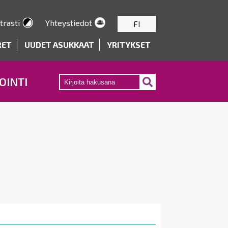
trasti
Yhteystiedot
FI
RET
UUDET ASUKKAAT
YRITYKSET
OINTI