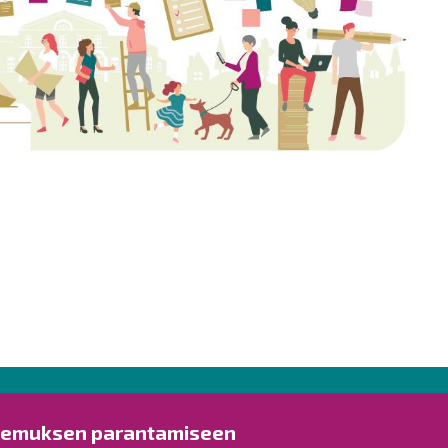
Ota yhteyttä!
Tut
kemuksen parantamiseen