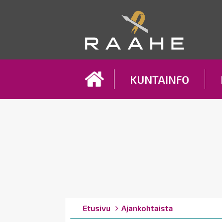
Koh
KUNTAINFO
Breadcrumbs
You
Etusivu
Ajankohtaista
are