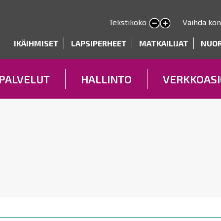
Hyppää
pääsisältöön
Tekstikoko
Vaihda kon
Pienennä tekstin kokoa
Suurenna tekstin kokoa
deryhmät
IKÄIHMISET
LAPSIPERHEET
MATKAILIJAT
NUO
PALVELUT
HALLINTO
VERKKOASI