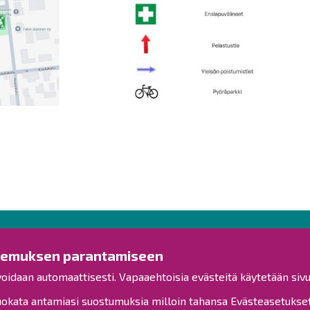
Ota yhteyttä!
Tut
kemuksen parantamiseen
voidaan automaattisesti. Vapaaehtoisia evästeitä käytetään sivu
Yleinen palaute
Esitysl
Palautetta toimipisteille
kata antamiasi suostumuksia milloin tahansa Evästeasetukset-
Viranh
Toimipisteet