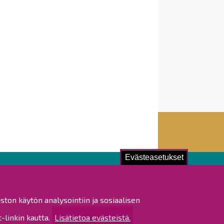
Evästeasetukset
ustu!
ston käytön analysointiin ja sosiaalisen
istat ja pöytäkirjat
linkin kautta.
Lisätietoa evästeistä.
altijapäätökset