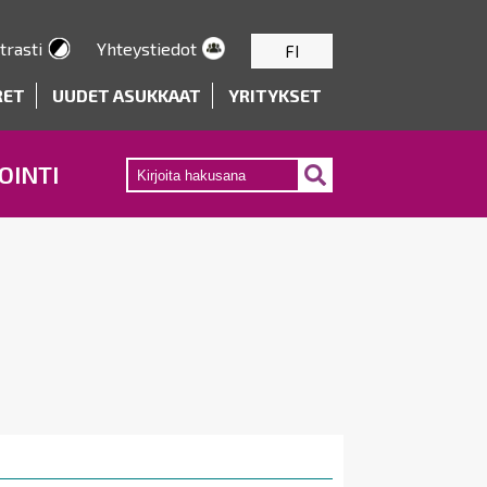
trasti
Yhteystiedot
FI
RET
UUDET ASUKKAAT
YRITYKSET
OINTI