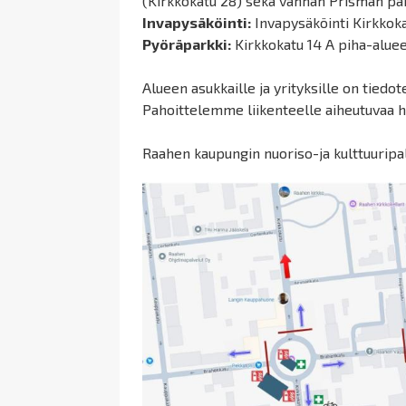
(Kirkkokatu 28) sekä vanhan Prisman par
Invapysäköinti:
Invapysäköinti Kirkkoka
Pyöräparkki:
Kirkkokatu 14 A piha-aluee
Alueen asukkaille ja yrityksille on tiedot
Pahoittelemme liikenteelle aiheutuvaa h
Raahen kaupungin nuoriso-ja kulttuuripal