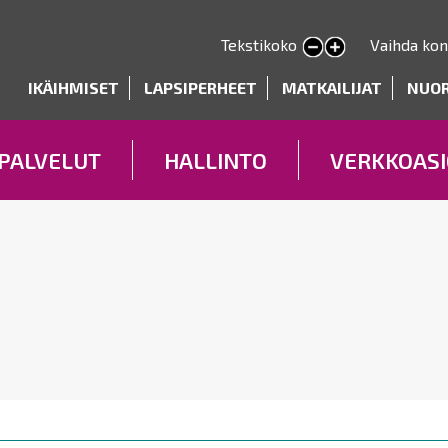
Hyppää
pääsisältöön
Tekstikoko
Vaihda kon
Pienennä tekstin kokoa
Suurenna tekstin kokoa
deryhmät
IKÄIHMISET
LAPSIPERHEET
MATKAILIJAT
NUO
PALVELUT
HALLINTO
VERKKOASI