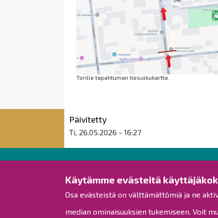
Torille tapahtuman tiesulkukartta.
Päivitetty
Ti, 26.05.2026 - 16:27
Raahen kaupunki
Käytämme evästeitä käyttäjäko
Osa evästeistä on välttämättömiä ja ne akti
Rantakatu 50
PL 62
median ominaisuuksien tukemiseen. Voit muo
92100 Raahe