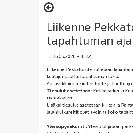
here:
Liikenne Pekkato
tapahtuman ajak
Ti, 26.05.2026 - 16:22
Liikenne Pekkatorille suljetaan lauantain
koulujenpäättäritapahtuman takia.
Ajo asukkaiden kiinteistöille ja huoltoajo 
Tiesulut asetetaan:
Kirkkokadun ja Kou
risteykseen.
Lisäksi tiesulut asetetaan kirkon ja Rant
Jalankulkureitit ovat avoinna koko tapah
Yleisöpysäköinti:
Yleisö ohjataan par