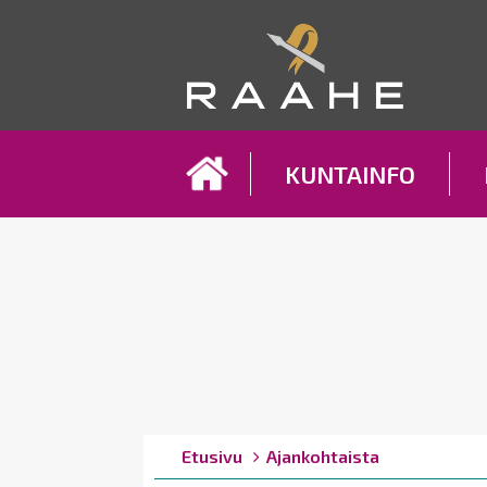
Koh
KUNTAINFO
Breadcrumbs
You
Etusivu
Ajankohtaista
are