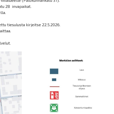
kkialueelle (Palokunnankatu 37).
tu 28 invapaikat.
lla.
ettu tiesulusta kirjeitse 22.5.2026.
aittaa.
velut.