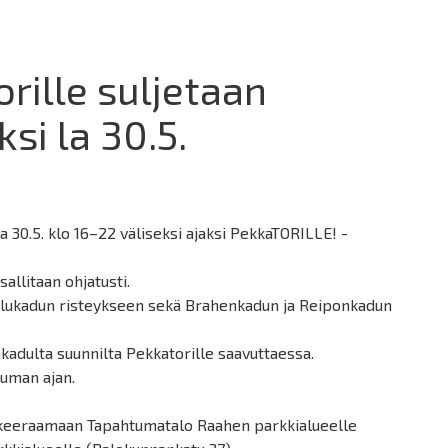
rille suljetaan
si la 30.5.
a 30.5. klo 16–22 väliseksi ajaksi PekkaTORILLE! -
sallitaan ohjatusti.
lukadun risteykseen sekä Brahenkadun ja Reiponkadun
akadulta suunnilta Pekkatorille saavuttaessa.
tuman ajan.
kkeeraamaan Tapahtumatalo Raahen parkkialueelle