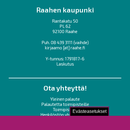
Raahen kaupunki
Rantakatu 50
PL 62
92100 Raahe
Puh.
08 439 3111
(vaihde)
kirjaamo
[at]
raahe.fi
Y-tunnus: 1791817-6
Laskutus
Ota yhteyttä!
Yleinen palaute
Palautetta toimipisteille
Toimipisteet
Evästeasetukset
Henkilöstön yhteystiedot
Opaskartta