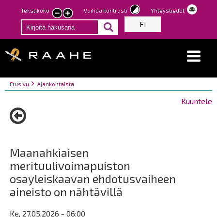
Hyppää
Tekstikoko
Vaihda kontrasti
Yhteystiedot
Pienennä
Suurenna
pääsisältöön
FI
tekstin
tekstin
kokoa
kokoa
Breadcrumbs
You
Etusivu
Ajankohtaista
are
Kuuntele
here:
Maanahkiaisen
merituulivoimapuiston
osayleiskaavan ehdotusvaiheen
aineisto on nähtävillä
Ke, 27.05.2026 - 06:00