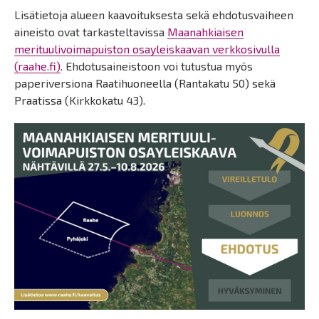
Lisätietoja alueen kaavoituksesta sekä ehdotusvaiheen
aineisto ovat tarkasteltavissa
Maanahkiaisen
merituulivoimapuiston osayleiskaavan verkkosivulla
(raahe.fi)
. Ehdotusaineistoon voi tutustua myös
paperiversiona Raatihuoneella (Rantakatu 50) sekä
Praatissa (Kirkkokatu 43).