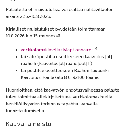
Palautetta eli muistutuksia voi esittää nähtävilläolon
aikana 27.5.–10.8.2026.
Kirjalliset muistutukset pyydetään toimittamaan
10.8.2026 klo 15 mennessä
verkkolomakkeella (Maptionnaire)
tai sähköpostilla osoitteeseen
kaavoitus
[at]
raahe.fi
(kaavoitus[at]raahe[dot]fi)
tai postitse osoitteeseen Raahen kaupunki,
Kaavoitus, Rantakatu 8 C, 92100 Raahe.
Huomioithan, että kaavatyön ehdotusvaiheessa palaute
tulee toimittaa allekirjoitettuna. Verkkolomakkeella
henkilöllisyyden todennus tapahtuu vahvalla
tunnistautumisella.
Kaava-aineisto