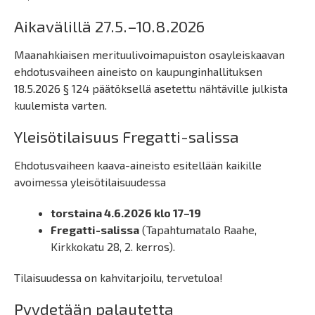
Aikavälillä 27.5.–10.8.2026
Maanahkiaisen merituulivoimapuiston osayleiskaavan
ehdotusvaiheen aineisto on kaupunginhallituksen
18.5.2026 § 124 päätöksellä asetettu nähtäville julkista
kuulemista varten.
Yleisötilaisuus Fregatti-salissa
Ehdotusvaiheen kaava-aineisto esitellään kaikille
avoimessa yleisötilaisuudessa
torstaina 4.6.2026 klo 17–19
Fregatti-salissa
(Tapahtumatalo Raahe,
Kirkkokatu 28, 2. kerros).
Tilaisuudessa on kahvitarjoilu, tervetuloa!
Pyydetään palautetta