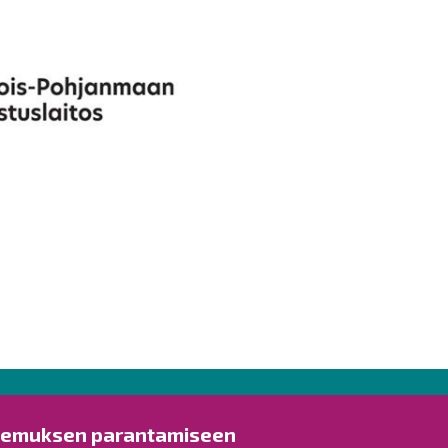
Ota yhteyttä!
Tut
kemuksen parantamiseen