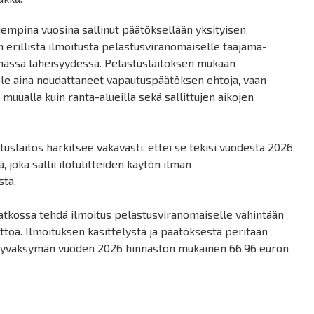
empina vuosina sallinut päätöksellään yksityisen
n erillistä ilmoitusta pelastusviranomaiselle taajama-
ömässä läheisyydessä. Pelastuslaitoksen mukaan
n ole aina noudattaneet vapautuspäätöksen ehtoja, vaan
 muualla kuin ranta-alueilla sekä sallittujen aikojen
slaitos harkitsee vakavasti, ettei se tekisi vuodesta 2026
 joka sallii ilotulitteiden käytön ilman
sta.
e jatkossa tehdä ilmoitus pelastusviranomaiselle vähintään
yttöä. Ilmoituksen käsittelystä ja päätöksestä peritään
hyväksymän vuoden 2026 hinnaston mukainen 66,96 euron