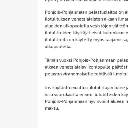
Pohjois-Pohjanmaan pelastuslaitos on ai
ilotulituksen venetsialaisten aikaan ilma
alueiden ulkopuolella vesistöjen välitt
ilotulitteiden käyttäjät eivät kuitenkaa
ilotulitteita on käytetty myös taajamissa,
ulkopuolella.
Tämän vuoksi Pohjois-Pohjanmaan pelastu
alkaen venetsialaisviikonlopulle päätöstä,
pelastusviranomaiselle tehtävää ilmoitu
Jos käytäntö muuttuu, ilotulittajan tule
viisi vuorokautta ennen ilotulitteiden kä
Pohjois-Pohjanmaan hyvinvointialueen 
maksu.