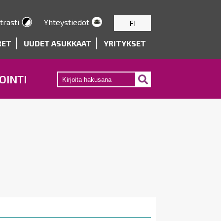
trasti
Yhteystiedot
FI
RET
UUDET ASUKKAAT
YRITYKSET
OINTI