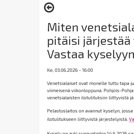
here:
Miten venetsiala
pitäisi järjestä
Vastaa kyselyy
Ke, 03.06.2026 - 16:00
Venetsialaiset ovat monelle tuttu tapa j
viimeisenä viikonloppuna. Pohjois-Pohja
venetsialaisten ilotulituksiin liittyvistä jä
Pelastuslaitos on avannut kyselyn, jossa
ilotulitukseen liittyvistä järjestelyistä.
Va
Kysely on auki sunnuntaihin 14.6.2026 sa