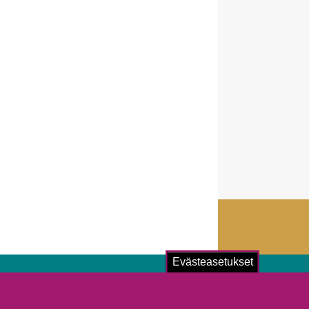
Evästeasetukset
ustu!