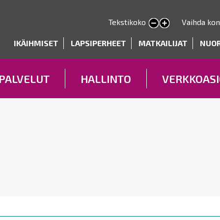
Hyppää
pääsisältöön
Tekstikoko
Vaihda kon
Pienennä tekstin kokoa
Suurenna tekstin kokoa
deryhmät
IKÄIHMISET
LAPSIPERHEET
MATKAILIJAT
NUO
PALVELUT
HALLINTO
VERKKOASI