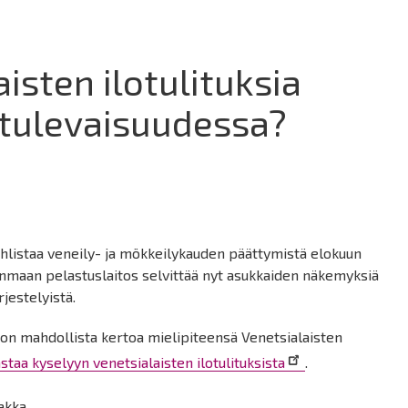
isten ilotulituksia
ä tulevaisuudessa?
n
uhlistaa veneily- ja mökkeilykauden päättymistä elokuun
nmaan pelastuslaitos selvittää nyt asukkaiden näkemyksiä
rjestelyistä.
 on mahdollista kertoa mielipiteensä Venetsialaisten
staa kyselyyn venetsialaisten ilotulituksista
.
akka.