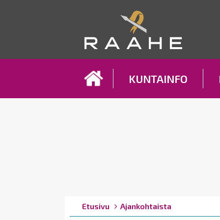
Koh
KUNTAINFO
Breadcrumbs
You
Etusivu
Ajankohtaista
are