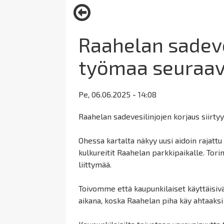
here:
Raahelan sadev
työmaa seuraav
Pe, 06.06.2025 - 14:08
Raahelan sadevesilinjojen korjaus siirt
Ohessa kartalta näkyy uusi aidoin rajattu
kulkureitit Raahelan parkkipaikalle. Tori
liittymää.
Toivomme että kaupunkilaiset käyttäisiv
aikana, koska Raahelan piha käy ahtaaksi