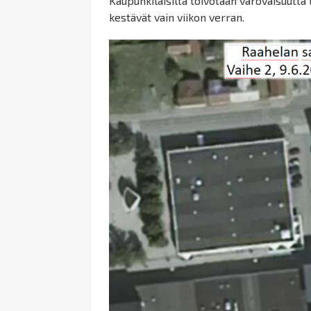
Kaupunkilaisilta toivotaan varovaisuutta 
kestävät vain viikon verran.