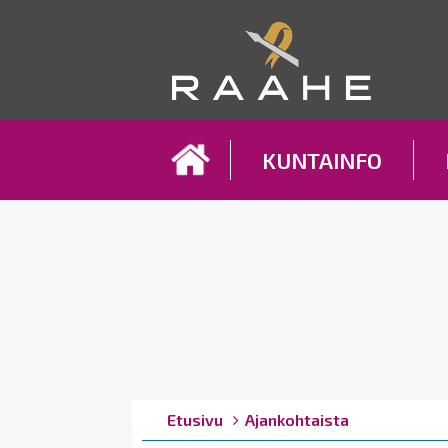
Koh
KUNTAINFO
Breadcrumbs
You
Etusivu
Ajankohtaista
are