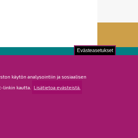
Evästeasetukset
ustu!
ston käytön analysointiin ja sosiaalisen
istat ja pöytäkirjat
linkin kautta.
Lisätietoa evästeistä.
altijapäätökset
ukset
ötietojen käsittely
tettavuusseloste
rtta
 sivustosta