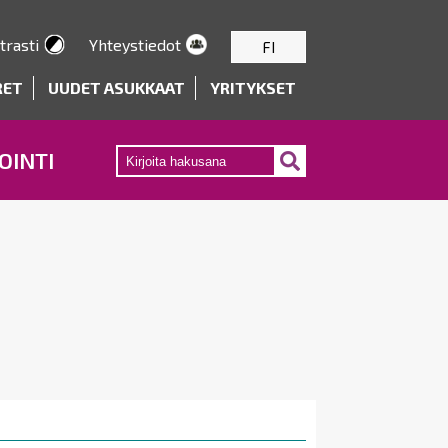
trasti
Yhteystiedot
FI
RET
UUDET ASUKKAAT
YRITYKSET
OINTI