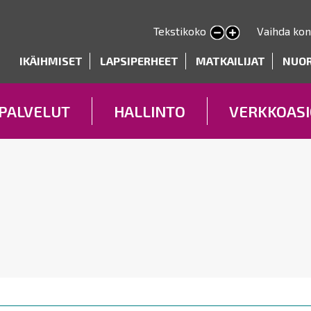
Hyppää
pääsisältöön
Tekstikoko
Vaihda kon
Pienennä tekstin kokoa
Suurenna tekstin kokoa
deryhmät
IKÄIHMISET
LAPSIPERHEET
MATKAILIJAT
NUO
PALVELUT
HALLINTO
VERKKOASI