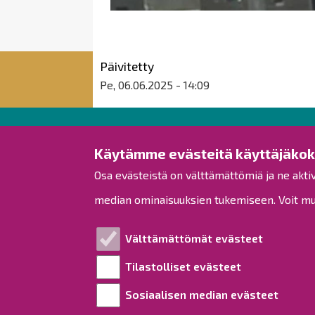
Päivitetty
Pe, 06.06.2025 - 14:09
Raahen kaupunki
Käytämme evästeitä käyttäjäko
Osa evästeistä on välttämättömiä ja ne akti
Rantakatu 50
PL 62
median ominaisuuksien tukemiseen. Voit muo
92100 Raahe
Puh.
08 439 3111
(vaihde)
Välttämättömät evästeet
kirjaamo@raahe.fi
Tilastolliset evästeet
Y-tunnus: 1791817-6
Laskutus
Sosiaalisen median evästeet