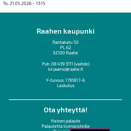
To, 21.05.2026 - 13:15
Raahen kaupunki
Rantakatu 50
PL 62
92100 Raahe
Puh.
08 439 3111
(vaihde)
kirjaamo@raahe.fi
Y-tunnus: 1791817-6
Laskutus
Ota yhteyttä!
Yleinen palaute
Palautetta toimipisteille