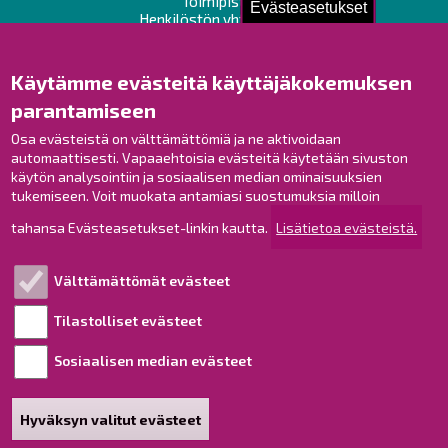
Toimipisteet
Evästeasetukset
Henkilöstön yhteystiedot
Opaskartta
Käytämme evästeitä käyttäjäkokemuksen
Raahe Facebookissa
parantamiseen
Raahe Instagramissa
Raahe LinkedInissä
Osa evästeistä on välttämättömiä ja ne aktivoidaan
automaattisesti. Vapaaehtoisia evästeitä käytetään sivuston
Raahe YouTubessa
käytön analysointiin ja sosiaalisen median ominaisuuksien
tukemiseen. Voit muokata antamiasi suostumuksia milloin
tahansa Evästeasetukset-linkin kautta.
Lisätietoa evästeistä.
Tutustu!
Välttämättömät evästeet
Esityslistat ja pöytäkirjat
Viranhaltijapäätökset
Tilastolliset evästeet
Kuulutukset
Sosiaalisen median evästeet
Henkilötietojen käsittely
Saavutettavuusseloste
Hyväksyn valitut evästeet
Sivukartta