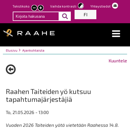
Hyppää
Tekstikoko
Vaihda kontrasti
Yhteystiedot
Pienennä
Suurenna
pääsisältöön
FI
tekstin
tekstin
kokoa
kokoa
Breadcrumbs
You
Etusivu
Ajankohtaista
are
Kuuntele
here:
Raahen Taiteiden yö kutsuu
tapahtumajärjestäjiä
To, 21.05.2026 - 13:00
Vuoden 2026 Taiteiden yötä vietetään Raahessa 14.8.