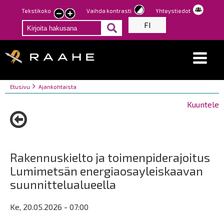
Hyppää
Tekstikoko
Vaihda kontrasti
Yhteystiedot
Pienennä
Suurenna
pääsisältöön
FI
tekstin
tekstin
kokoa
kokoa
Breadcrumbs
You
Etusivu
Ajankohtaista
are
Kuuntele
here:
Rakennuskielto ja toimenpiderajoitus
Lumimetsän energiaosayleiskaavan
suunnittelualueella
Ke, 20.05.2026 - 07:00