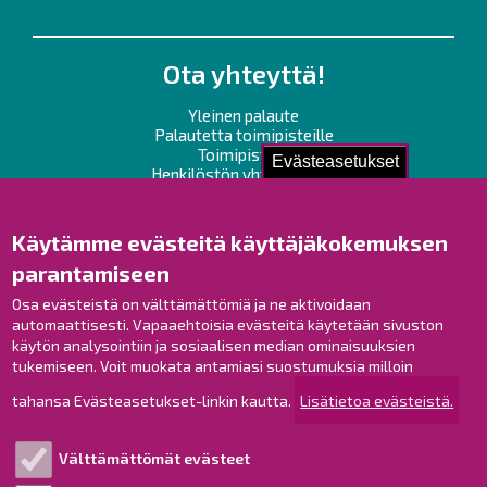
Ota yhteyttä!
Yleinen palaute
Palautetta toimipisteille
Toimipisteet
Evästeasetukset
Henkilöstön yhteystiedot
Opaskartta
Käytämme evästeitä käyttäjäkokemuksen
Raahe Facebookissa
parantamiseen
Raahe Instagramissa
Osa evästeistä on välttämättömiä ja ne aktivoidaan
Raahe LinkedInissä
automaattisesti. Vapaaehtoisia evästeitä käytetään sivuston
Raahe YouTubessa
käytön analysointiin ja sosiaalisen median ominaisuuksien
tukemiseen. Voit muokata antamiasi suostumuksia milloin
tahansa Evästeasetukset-linkin kautta.
Lisätietoa evästeistä.
Tutustu!
Välttämättömät evästeet
Esityslistat ja pöytäkirjat