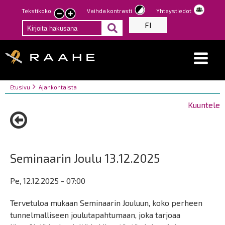
Hyppää
Tekstikoko
Vaihda kontrasti
Yhteystiedot
Pienennä
Suurenna
pääsisältöön
FI
tekstin
tekstin
kokoa
kokoa
Breadcrumbs
You
Etusivu
Ajankohtaista
are
Kuuntele
here:
Seminaarin Joulu 13.12.2025
Pe, 12.12.2025 - 07:00
Tervetuloa mukaan Seminaarin Jouluun, koko perheen
tunnelmalliseen joulutapahtumaan, joka tarjoaa