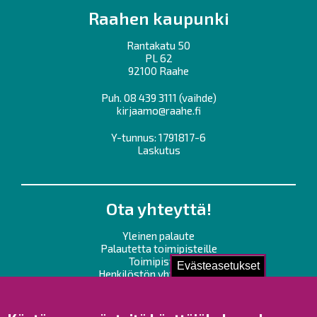
Raahen kaupunki
Rantakatu 50
PL 62
92100 Raahe
Puh.
08 439 3111
(vaihde)
kirjaamo@raahe.fi
Y-tunnus: 1791817-6
Laskutus
Ota yhteyttä!
Yleinen palaute
Palautetta toimipisteille
Toimipisteet
Evästeasetukset
Henkilöstön yhteystiedot
Opaskartta