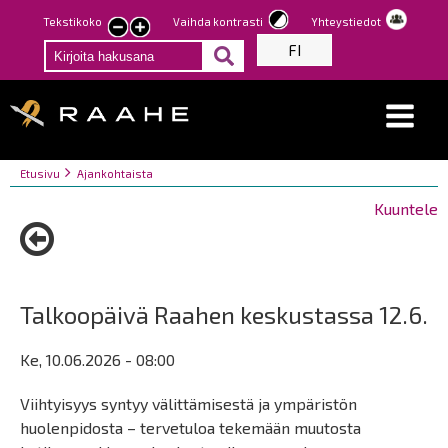
Hyppää
Tekstikoko
Vaihda kontrasti
Yhteystiedot
Pienennä
Suurenna
pääsisältöön
FI
tekstin
tekstin
kokoa
kokoa
Breadcrumbs
You
Etusivu
Ajankohtaista
are
Kuuntele
here:
Talkoopäivä Raahen keskustassa 12.6.
Ke, 10.06.2026 - 08:00
Viihtyisyys syntyy välittämisestä ja ympäristön
huolenpidosta – tervetuloa tekemään muutosta