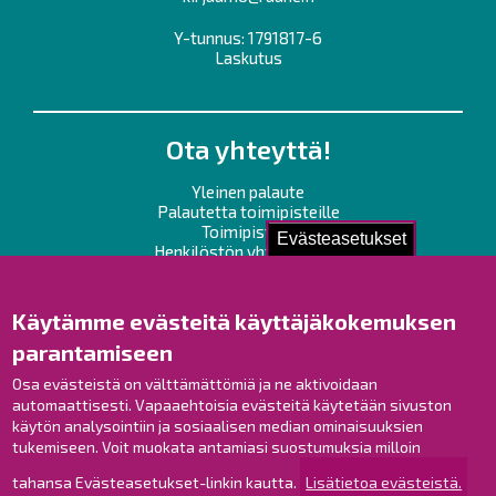
Y-tunnus: 1791817-6
Laskutus
Ota yhteyttä!
Yleinen palaute
Palautetta toimipisteille
Toimipisteet
Evästeasetukset
Henkilöstön yhteystiedot
Opaskartta
Käytämme evästeitä käyttäjäkokemuksen
Raahe Facebookissa
parantamiseen
Raahe Instagramissa
Raahe LinkedInissä
Osa evästeistä on välttämättömiä ja ne aktivoidaan
automaattisesti. Vapaaehtoisia evästeitä käytetään sivuston
Raahe YouTubessa
käytön analysointiin ja sosiaalisen median ominaisuuksien
tukemiseen. Voit muokata antamiasi suostumuksia milloin
tahansa Evästeasetukset-linkin kautta.
Lisätietoa evästeistä.