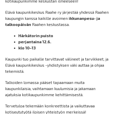
kotikaupunkimme keskustan ilmeeseen!
Elävä kaupunkikeskus Raahe ry järjestää yhdessä Raahen
kaupungin kanssa kaikille avoimen
ikkunanpesu- ja
talkoopäivän
Raahen keskustassa.
Härkätorin puisto
perjantaina 12.6.
klo 10–13
Kaupunki tuo paikalle tarvittavat välineet ja tarvikkeet, ja
Elävä kaupunkikeskus -yhdistyksen väki auttaa ja ohjaa
tekemistä.
Talkoiden lomassa pääset tapaamaan muita
kaupunkilaisia, vaihtamaan kuulumisia ja jakamaan
ajatuksia kotikaupunkimme kehittämisestä.
Tervetuloa tekemään konkreettista ja vaikuttavaa
kotiseututyötä iloisen yhteistyön merkeissä!