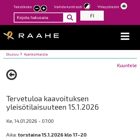
Hyppää
Tekstikoko
Vaihda kontrasti
Yhteystiedot
Pienennä
Suurenna
pääsisältöön
FI
tekstin
tekstin
kokoa
kokoa
Breadcrumbs
You
Etusivu
Ajankohtaista
are
Kuuntele
here:
Tervetuloa kaavoituksen
yleisötilaisuuteen 15.1.2026
Ke, 14.01.2026 - 07:00
Aika:
torstaina 15.1.2026 klo 17–20