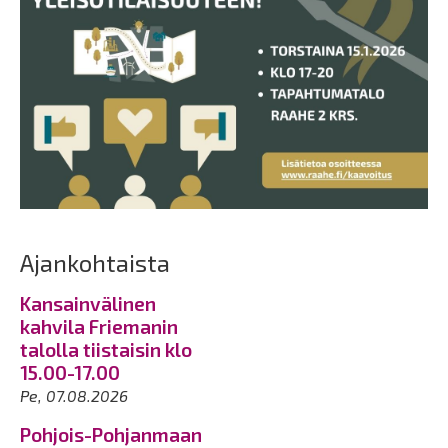
Ajankohtaista
Kansainvälinen
kahvila Friemanin
talolla tiistaisin klo
15.00-17.00
Pe, 07.08.2026
Pohjois-Pohjanmaan