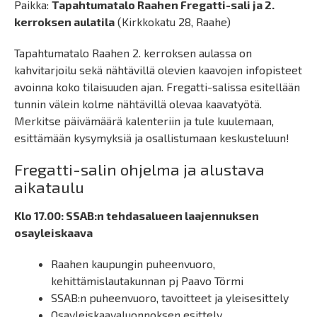
Paikka:
Tapahtumatalo Raahen Fregatti-sali ja 2.
kerroksen aulatila
(Kirkkokatu 28, Raahe)
Tapahtumatalo Raahen 2. kerroksen aulassa on
kahvitarjoilu sekä nähtävillä olevien kaavojen infopisteet
avoinna koko tilaisuuden ajan. Fregatti-salissa esitellään
tunnin välein kolme nähtävillä olevaa kaavatyötä.
Merkitse päivämäärä kalenteriin ja tule kuulemaan,
esittämään kysymyksiä ja osallistumaan keskusteluun!
Fregatti-salin ohjelma ja alustava
aikataulu
Klo 17.00: SSAB:n tehdasalueen laajennuksen
osayleiskaava
Raahen kaupungin puheenvuoro,
kehittämislautakunnan pj Paavo Törmi
SSAB:n puheenvuoro, tavoitteet ja yleisesittely
Osayleiskaavaluonnoksen esittely