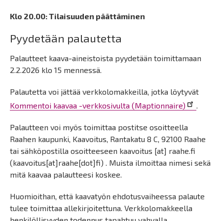
Klo 20.00: Tilaisuuden päättäminen
Pyydetään palautetta
Palautteet kaava-aineistoista pyydetään toimittamaan
2.2.2026 klo 15 mennessä.
Palautetta voi jättää verkkolomakkeilla, jotka löytyvät
Kommentoi kaavaa -verkkosivulta (Maptionnaire)
.
Palautteen voi myös toimittaa postitse osoitteella
Raahen kaupunki, Kaavoitus, Rantakatu 8 C, 92100 Raahe
tai sähköpostilla osoitteeseen
kaavoitus
[at]
raahe.fi
(kaavoitus[at]raahe[dot]fi)
. Muista ilmoittaa nimesi sekä
mitä kaavaa palautteesi koskee.
Huomioithan, että kaavatyön ehdotusvaiheessa palaute
tulee toimittaa allekirjoitettuna. Verkkolomakkeella
henkilöllisyyden todennus tapahtuu vahvalla