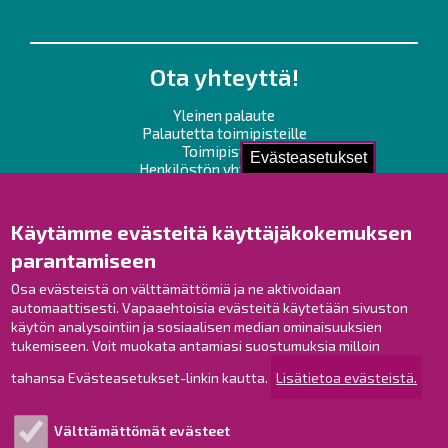
Ota yhteyttä!
Yleinen palaute
Palautetta toimipisteille
Toimipisteet
Evästeasetukset
Henkilöstön yhteystiedot
Opaskartta
Käytämme evästeitä käyttäjäkokemuksen
Raahe Facebookissa
parantamiseen
Raahe Instagramissa
Osa evästeistä on välttämättömiä ja ne aktivoidaan
Raahe LinkedInissä
automaattisesti. Vapaaehtoisia evästeitä käytetään sivuston
Raahe YouTubessa
käytön analysointiin ja sosiaalisen median ominaisuuksien
tukemiseen. Voit muokata antamiasi suostumuksia milloin
tahansa Evästeasetukset-linkin kautta.
Lisätietoa evästeistä.
Tutustu!
Välttämättömät evästeet
Esityslistat ja pöytäkirjat