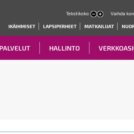
Hyppää
pääsisältöön
Tekstikoko
Vaihda kon
Pienennä tekstin kokoa
Suurenna tekstin kokoa
deryhmät
IKÄIHMISET
LAPSIPERHEET
MATKAILIJAT
NUO
PALVELUT
HALLINTO
VERKKOASI