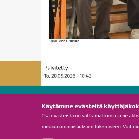
Kuva: Anne Nikula.
Päivitetty
To, 28.05.2026 - 10:42
Raahen kaupunki
Käytämme evästeitä käyttäjäko
Osa evästeistä on välttämättömiä ja ne akti
Rantakatu 50
PL 62
median ominaisuuksien tukemiseen. Voit muo
92100 Raahe