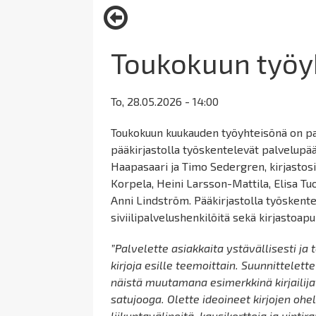
here:
Toukokuun työy
To, 28.05.2026 - 14:00
Toukokuun kuukauden työyhteisönä on pa
pääkirjastolla työskentelevät palvelupäälli
Haapasaari ja Timo Sedergren, kirjastosiht
Korpela, Heini Larsson-Mattila, Elisa Tu
Anni Lindström. Pääkirjastolla työskentel
siviilipalvelushenkilöitä sekä kirjastoapu
”Palvelette asiakkaita ystävällisesti ja
kirjoja esille teemoittain. Suunnittelett
näistä muutamana esimerkkinä kirjailijav
satujooga. Olette ideoineet kirjojen ohe
liikuntavälineitä, kausikortteja ja uinti