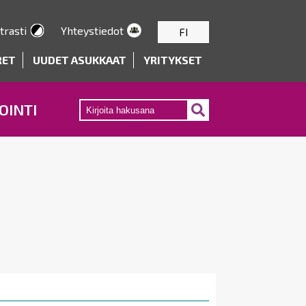
trasti
Yhteystiedot
FI
RET
UUDET ASUKKAAT
YRITYKSET
OINTI