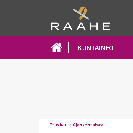
Koh
KUNTAINFO
Breadcrumbs
You
Etusivu
Ajankohtaista
are