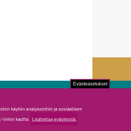
Evästeasetukset
ustu!
ston käytön analysointiin ja sosiaalisen
istat ja pöytäkirjat
linkin kautta.
Lisätietoa evästeistä.
altijapäätökset
ukset