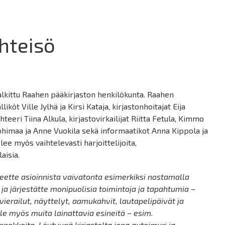
hteisö
lkittu Raahen pääkirjaston henkilökunta. Raahen
köt Ville Jylhä ja Kirsi Kataja, kirjastonhoitajat Eija
eeri Tiina Alkula, kirjastovirkailijat Riitta Fetula, Kimmo
ohimaa ja Anne Vuokila sekä informaatikot Anna Kippola ja
ee myös vaihtelevasti harjoittelijoita,
laisia.
 teette asioinnista vaivatonta esimerkiksi nostamalla
e ja järjestätte monipuolisia toimintoja ja tapahtumia –
ierailut, näyttelyt, aamukahvit, lautapelipäivät ja
lle myös muita lainattavia esineitä – esim.
rannekkeita. Löytyypä kirjastolta jopa autoimuri ja