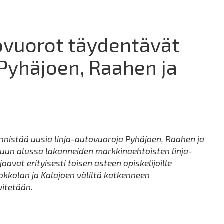
ovuorot täydentävät
Pyhäjoen, Raahen ja
nistää uusia linja-autovuoroja Pyhäjoen, Raahen ja
kuun alussa lakanneiden markkinaehtoisten linja-
avat erityisesti toisen asteen opiskelijoille
kkolan ja Kalajoen väliltä katkenneen
vitetään.