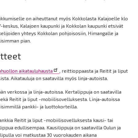
iikkumiselle on aiheuttanut myös Kokkolasta Kalajoelle klo
-keskus, Kalajoen kaupunki ja Kokkolan kaupunki etsivät
skelijoiden yhteys Kokkolan pohjoisosiin, Himangalle ja
llisimman pian.
otteet
huollon aikatauluhausta
, reittioppaasta ja Reitit ja liput
ta. Aikatauluja on saatavilla myös linja-autoista.
n verkossa ja linja-autoissa. Kertalippuja on saatavilla
ä Reitit ja liput -mobiilisovelluksesta. Linja-autoissa
simmillä pankki- ja luottokorteilla.
kkia Reitit ja liput -mobiilisovelluksesta kausi- tai
lippua edullisempaa. Kausilippuja on saatavilla Oulun ja
silipulla voi matkustaa 30 vuorokauden aikana