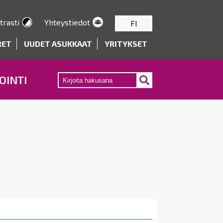
trasti
Yhteystiedot
FI
RET
UUDET ASUKKAAT
YRITYKSET
OINTI