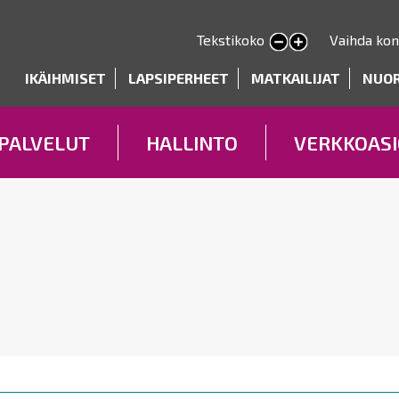
Hyppää
pääsisältöön
Tekstikoko
Vaihda kon
Pienennä tekstin kokoa
Suurenna tekstin kokoa
deryhmät
IKÄIHMISET
LAPSIPERHEET
MATKAILIJAT
NUO
PALVELUT
HALLINTO
VERKKOASI