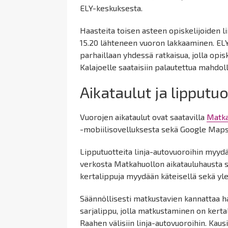
ELY-keskuksesta.
Haasteita toisen asteen opiskelijoiden l
15.20 lähteneen vuoron lakkaaminen. ELY
parhaillaan yhdessä ratkaisua, jolla opi
Kalajoelle saataisiin palautettua mahdo
Aikataulut ja lipputu
Vuorojen aikataulut ovat saatavilla
Matka
-mobiilisovelluksesta sekä Google Mapsis
Lipputuotteita linja-autovuoroihin myydää
verkosta Matkahuollon aikatauluhausta sek
kertalippuja myydään käteisellä sekä ylei
Säännöllisesti matkustavien kannattaa han
sarjalippu, jolla matkustaminen on kerta
Raahen välisiin linja-autovuoroihin. Kau