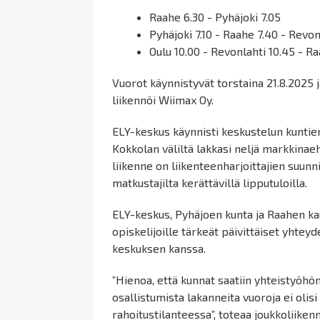
Raahe 6.30 - Pyhäjoki 7.05
Pyhäjoki 7.10 - Raahe 7.40 - Revon
Oulu 10.00 - Revonlahti 10.45 - Ra
Vuorot käynnistyvät torstaina 21.8.2025 j
liikennöi Wiimax Oy.
ELY-keskus käynnisti keskustelun kuntie
Kokkolan väliltä lakkasi neljä markkinae
liikenne on liikenteenharjoittajien suunn
matkustajilta kerättävillä lipputuloilla.
ELY-keskus, Pyhäjoen kunta ja Raahen ka
opiskelijoille tärkeät päivittäiset yhtey
keskuksen kanssa.
”Hienoa, että kunnat saatiin yhteistyöhö
osallistumista lakanneita vuoroja ei olis
rahoitustilanteessa”, toteaa joukkoliiken