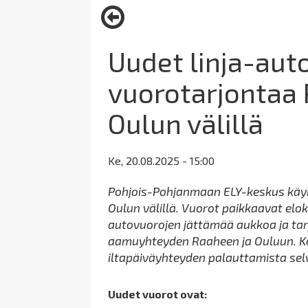
here:
Uudet linja-aut
vuorotarjontaa 
Oulun välillä
Ke, 20.08.2025 - 15:00
Pohjois-Pohjanmaan ELY-keskus käyn
Oulun välillä. Vuorot paikkaavat elo
autovuorojen jättämää aukkoa ja tarjo
aamuyhteyden Raaheen ja Ouluun. Ko
iltapäiväyhteyden palauttamista sel
Uudet vuorot ovat: