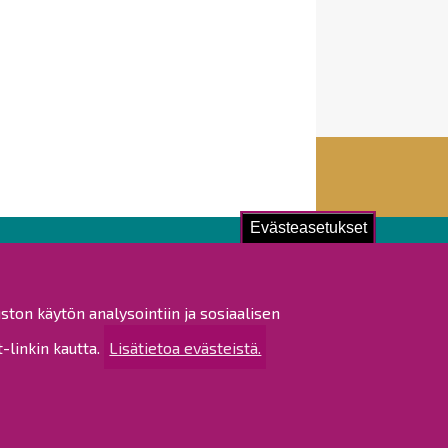
Evästeasetukset
ustu!
ston käytön analysointiin ja sosiaalisen
istat ja pöytäkirjat
linkin kautta.
Lisätietoa evästeistä.
altijapäätökset
ukset
ötietojen käsittely
tettavuusseloste