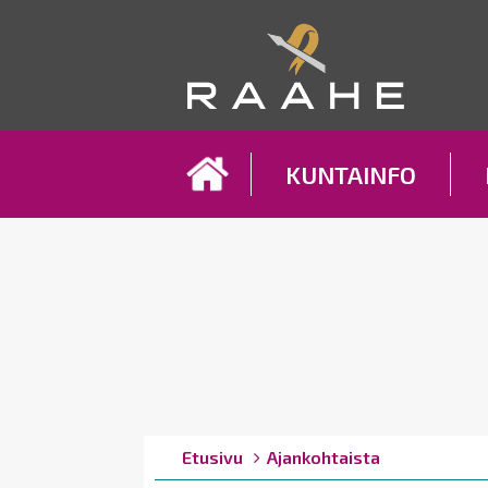
Koh
KUNTAINFO
Breadcrumbs
You
Etusivu
Ajankohtaista
are