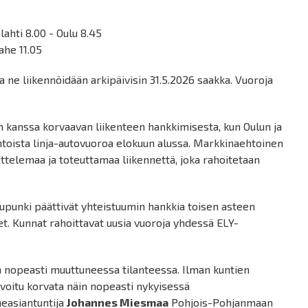
lahti 8.00 - Oulu 8.45
ahe 11.05
a ne liikennöidään arkipäivisin 31.5.2026 saakka. Vuoroja
n kanssa korvaavan liikenteen hankkimisesta, kun Oulun ja
htoista linja-autovuoroa elokuun alussa. Markkinaehtoinen
ittelemaa ja toteuttamaa liikennettä, joka rahoitetaan
upunki päättivät yhteistuumin hankkia toisen asteen
det. Kunnat rahoittavat uusia vuoroja yhdessä ELY-
n nopeasti muuttuneessa tilanteessa. Ilman kuntien
i voitu korvata näin nopeasti nykyisessä
neasiantuntija
Johannes Miesmaa
Pohjois-Pohjanmaan