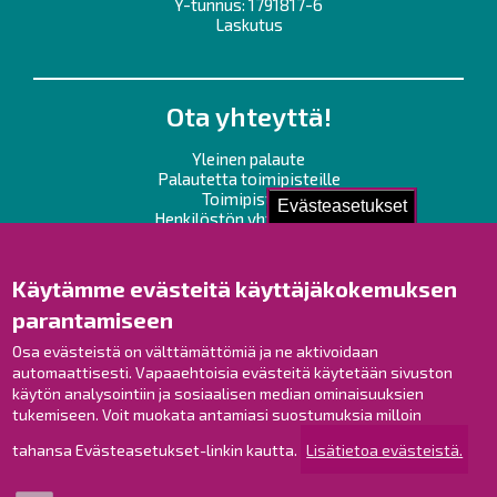
Y-tunnus: 1791817-6
Laskutus
Ota yhteyttä!
Yleinen palaute
Palautetta toimipisteille
Toimipisteet
Evästeasetukset
Henkilöstön yhteystiedot
Opaskartta
Käytämme evästeitä käyttäjäkokemuksen
Raahe Facebookissa
parantamiseen
Raahe Instagramissa
Raahe LinkedInissä
Osa evästeistä on välttämättömiä ja ne aktivoidaan
automaattisesti. Vapaaehtoisia evästeitä käytetään sivuston
Raahe YouTubessa
käytön analysointiin ja sosiaalisen median ominaisuuksien
tukemiseen. Voit muokata antamiasi suostumuksia milloin
tahansa Evästeasetukset-linkin kautta.
Lisätietoa evästeistä.
Tutustu!