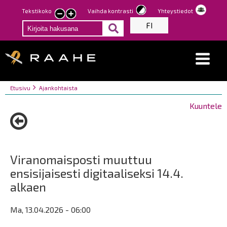
Hyppää
Tekstikoko
Vaihda kontrasti
Yhteystiedot
Pienennä
Suurenna
pääsisältöön
FI
tekstin
tekstin
kokoa
kokoa
Breadcrumbs
You
Etusivu
Ajankohtaista
are
Kuuntele
here:
Viranomaisposti muuttuu
ensisijaisesti digitaaliseksi 14.4.
alkaen
Ma, 13.04.2026 - 06:00