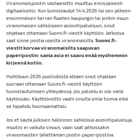
Viranomaispostin vastaanotto muuttuu ensisijaisesti
digitaaliseksi. Kun tunnistaudut 14.4.2026 tai sen jälkeen
ensimmäisen kerran Raahen kaupungin tai jonkin muun
viranomaisen sähköiseen asiointipalveluun, sinut
ohjataan ottamaan Suomi.fi-viestit käyttöön. Jatkossa
saat sinne postia useilta viranomaisilta.
Suomi.fi-
viestit korvaa viranomaisilta saapuvan
paperipostin: sama asia ei saavu enää myöhemmin
kirjeenä kotiin.
Huhtikuun 2026 puolivälistä alkaen sinut ohjataan
suoraan ottamaan Suomi.fi-viestit käyttöön
tunnistautumisen yhteydessä, jos palvelu ei ole vielä
käytössäsi. Käyttöönotto vaatii sinulta omia toimia eikä
se tapahdu huomaamattasi.
Jos et käytä julkisen hallinnon sähköisiä asiointipalveluja,
muutos ei vaikuta sinuun, vaan saat jatkossakin
viranomaisten lähettämän postin paperipostina.