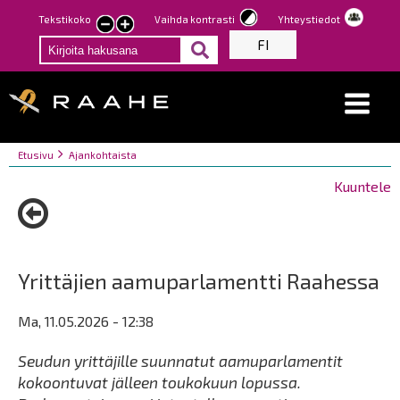
Hyppää
Tekstikoko
Vaihda kontrasti
Yhteystiedot
Pienennä
Suurenna
pääsisältöön
FI
tekstin
tekstin
kokoa
kokoa
Breadcrumbs
You
Etusivu
Ajankohtaista
are
Kuuntele
here:
Yrittäjien aamuparlamentti Raahessa
Ma, 11.05.2026 - 12:38
Seudun yrittäjille suunnatut aamuparlamentit
kokoontuvat jälleen toukokuun lopussa.