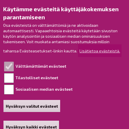
Käytämme evästeitä käyttäjäkokemuksen
Raahe Facebookissa
parantamiseen
Raahe Instagramissa
Osa evästeistä on välttämättömiä ja ne aktivoidaan
Raahe LinkedInissä
automaattisesti. Vapaaehtoisia evästeitä käytetään sivuston
Raahe YouTubessa
käytön analysointiin ja sosiaalisen median ominaisuuksien
tukemiseen. Voit muokata antamiasi suostumuksia milloin
tahansa Evästeasetukset-linkin kautta.
Lisätietoa evästeistä.
Tutustu!
Välttämättömät evästeet
Esityslistat ja pöytäkirjat
Viranhaltijapäätökset
Tilastolliset evästeet
Kuulutukset
Sosiaalisen median evästeet
Henkilötietojen käsittely
Saavutettavuusseloste
Hyväksyn valitut evästeet
Sivukartta
Tietoa sivustosta
Hyväksyn kaikki evästeet
Poista hyväksyntä