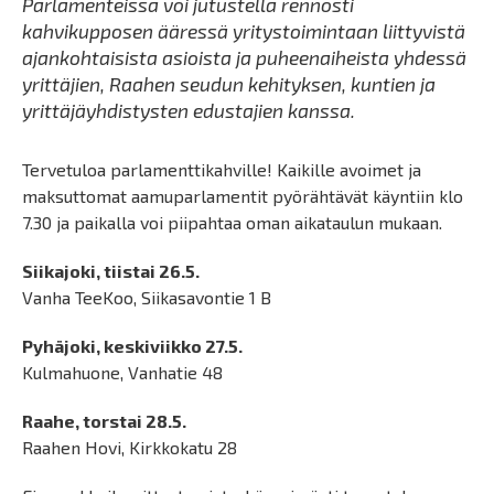
Parlamenteissa voi jutustella rennosti
kahvikupposen ääressä yritystoimintaan liittyvistä
ajankohtaisista asioista ja puheenaiheista yhdessä
yrittäjien, Raahen seudun kehityksen, kuntien ja
yrittäjäyhdistysten edustajien kanssa.
Tervetuloa parlamenttikahville! Kaikille avoimet ja
maksuttomat aamuparlamentit pyörähtävät käyntiin klo
7.30 ja paikalla voi piipahtaa oman aikataulun mukaan.
Siikajoki, tiistai 26.5.
Vanha TeeKoo, Siikasavontie 1 B
Pyhäjoki, keskiviikko 27.5.
Kulmahuone, Vanhatie 48
Raahe, torstai 28.5.
Raahen Hovi, Kirkkokatu 28