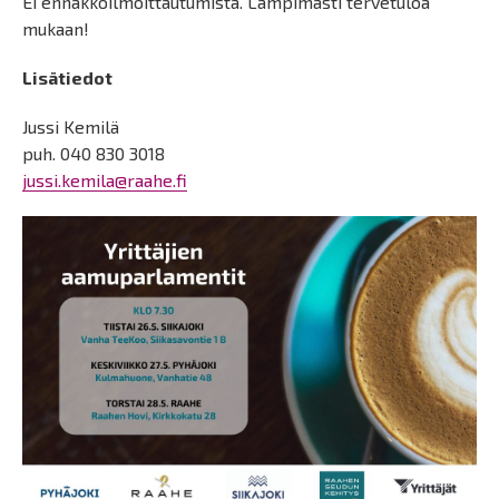
Ei ennakkoilmoittautumista. Lämpimästi tervetuloa
mukaan!
Lisätiedot
Jussi Kemilä
puh. 040 830 3018
jussi.kemila@raahe.fi