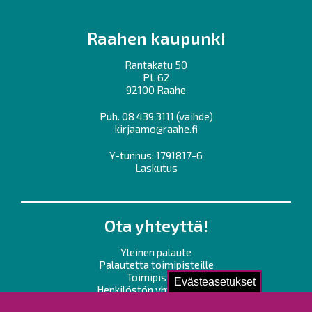
Raahen kaupunki
Rantakatu 50
PL 62
92100 Raahe
Puh.
08 439 3111
(vaihde)
kirjaamo@raahe.fi
Y-tunnus: 1791817-6
Laskutus
Ota yhteyttä!
Yleinen palaute
Palautetta toimipisteille
Toimipisteet
Evästeasetukset
Henkilöstön yhteystiedot
Opaskartta