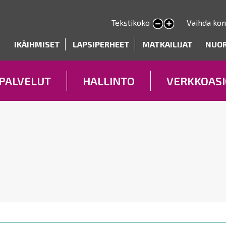
Hyppää
pääsisältöön
Tekstikoko
Vaihda kon
Pienennä tekstin kokoa
Suurenna tekstin kokoa
deryhmät
IKÄIHMISET
LAPSIPERHEET
MATKAILIJAT
NUO
PALVELUT
HALLINTO
VERKKOASI