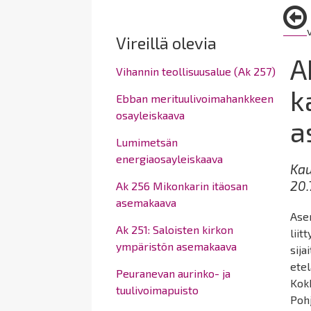
here:
Vireillä olevia
A
Vihannin teollisuusalue (Ak 257)
k
Ebban merituulivoimahankkeen
osayleiskaava
a
Lumimetsän
energiaosayleiskaava
Kau
20.
Ak 256 Mikonkarin itäosan
asemakaava
Ase
Ak 251: Saloisten kirkon
liit
ympäristön asemakaava
sija
etel
Peuranevan aurinko- ja
Kokk
tuulivoimapuisto
Pohj