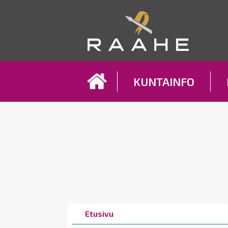
Koh
KUNTAINFO
Breadcrumbs
You
Etusivu
are