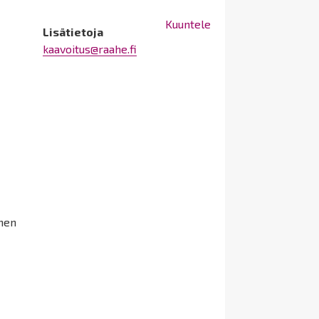
Kuuntele
Lisätietoja
kaavoitus@raahe.fi
ihen