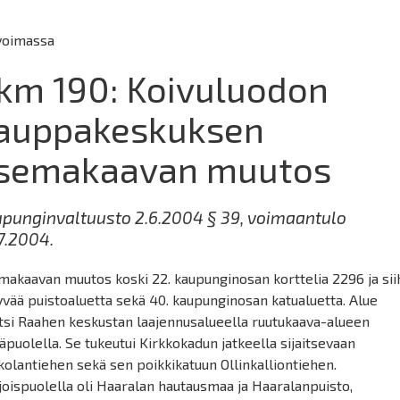
voimassa
km 190: Koivuluodon
auppakeskuksen
semakaavan muutos
punginvaltuusto 2.6.2004 § 39, voimaantulo
7.2004.
makaavan muutos koski 22. kaupunginosan korttelia 2296 ja si
tyvää puistoaluetta sekä 40. kaupunginosan katualuetta. Alue
itsi Raahen keskustan laajennusalueella ruutukaava-alueen
äpuolella. Se tukeutui Kirkkokadun jatkeella sijaitsevaan
olantiehen sekä sen poikkikatuun Ollinkalliontiehen.
oispuolella oli Haaralan hautausmaa ja Haaralanpuisto,