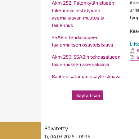
itäp
Akm 252: Palonkylän alueen
urhe
liikennejärjestelyiden
työp
asemakaavan muutos ja
laajennus
Kaav
SSAB:n tehdasalueen
Lii
laajennuksen osayleiskaava
K
Akm 250: SSAB:n tehdasalueen
K
laajennuksen asemakaava
Raahen sataman osayleiskaava
Näytä lisää
Päivitetty
Ti, 04.03.2025 - 09:15