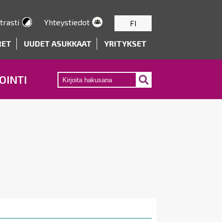
trasti
Yhteystiedot
FI
RET
UUDET ASUKKAAT
YRITYKSET
OINTI