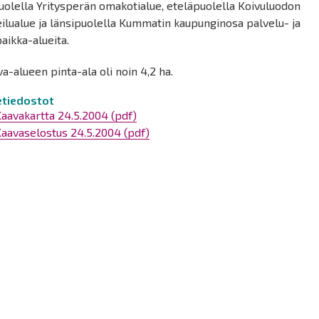
uolella Yritysperän omakotialue, eteläpuolella Koivuluodon
ilualue ja länsipuolella Kummatin kaupunginosa palvelu- ja
aikka-alueita.
a-alueen pinta-ala oli noin 4,2 ha.
tetiedostot
aavakartta 24.5.2004 (pdf)
aavaselostus 24.5.2004 (pdf)