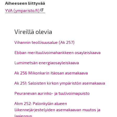
Aiheeseen liittyvää
YVA (ymparisto.fi)
Vireillä olevia
Vihannin teollisuusalue (Ak 257)
Ebban merituulivoimahankkeen osayleiskaava
Lumimetsän energiaosayleiskaava
Ak 256 Mikonkarin itäosan asemakaava
Ak 251: Saloisten kirkon ympäristön asemakaava
Peuranevan aurinko- ja tuulivoimapuisto
Akm 252: Palonkylän alueen
liikennejärjestelyiden asemakaavan muutos ja
laajennus