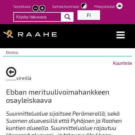
Hyppää
Tekstikoko
Vaihda kontrasti
Yhteystiedot
Pienennä
Suurenna
pääsisältöön
FI
tekstin
tekstin
kokoa
kokoa
Breadcrumbs
You
Etusivu
are
Kuuntele
here:
vireillä
Ebban merituulivoimahankkeen
osayleiskaava
Suunnittelualue sijaitsee Perämerellä, sekä
Suomen aluevesillä että Pyhäjoen ja Raahen
kuntien alueella. Suunnittelualue rajautuu