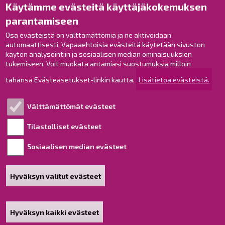
Käytämme evästeitä käyttäjäkokemuksen
Raahe Facebookissa
parantamiseen
Raahe Instagramissa
Raahe LinkedInissä
Osa evästeistä on välttämättömiä ja ne aktivoidaan
automaattisesti. Vapaaehtoisia evästeitä käytetään sivuston
Raahe YouTubessa
käytön analysointiin ja sosiaalisen median ominaisuuksien
tukemiseen. Voit muokata antamiasi suostumuksia milloin
tahansa Evästeasetukset-linkin kautta.
Lisätietoa evästeistä.
Tutustu!
Välttämättömät evästeet
Esityslistat ja pöytäkirjat
Viranhaltijapäätökset
Tilastolliset evästeet
Kuulutukset
Sosiaalisen median evästeet
Henkilötietojen käsittely
Saavutettavuusseloste
Hyväksyn valitut evästeet
Sivukartta
Tietoa sivustosta
Hyväksyn kaikki evästeet
Poista hyväksyntä