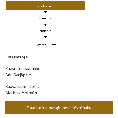
vireille tulo
luonnos
ehdotus
hyväksyminen
Lisätietoja
Kaavoituspäällikkö
Anu Syrjäpalo
Kaavasuunnittelija
Mathias Holmén
Raahen kaupungin henkilöstöhaku