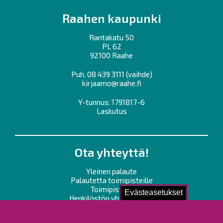
Raahen kaupunki
Rantakatu 50
PL 62
92100 Raahe
Puh.
08 439 3111
(vaihde)
kirjaamo@raahe.fi
Y-tunnus: 1791817-6
Laskutus
Ota yhteyttä!
Yleinen palaute
Palautetta toimipisteille
Toimipisteet
Evästeasetukset
Henkilöstön yhteystiedot
Opaskartta