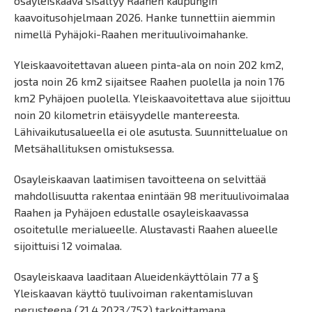
osayleiskaava sisältyy Raahen kaupungin
kaavoitusohjelmaan 2026. Hanke tunnettiin aiemmin
nimellä Pyhäjoki-Raahen merituulivoimahanke.
Yleiskaavoitettavan alueen pinta-ala on noin 202 km2,
josta noin 26 km2 sijaitsee Raahen puolella ja noin 176
km2 Pyhäjoen puolella. Yleiskaavoitettava alue sijoittuu
noin 20 kilometrin etäisyydelle mantereesta.
Lähivaikutusalueella ei ole asutusta. Suunnittelualue on
Metsähallituksen omistuksessa.
Osayleiskaavan laatimisen tavoitteena on selvittää
mahdollisuutta rakentaa enintään 98 merituulivoimalaa
Raahen ja Pyhäjoen edustalle osayleiskaavassa
osoitetulle merialueelle. Alustavasti Raahen alueelle
sijoittuisi 12 voimalaa.
Osayleiskaava laaditaan Alueidenkäyttölain 77 a §
Yleiskaavan käyttö tuulivoiman rakentamisluvan
perusteena (21.4.2023/752) tarkoittamana