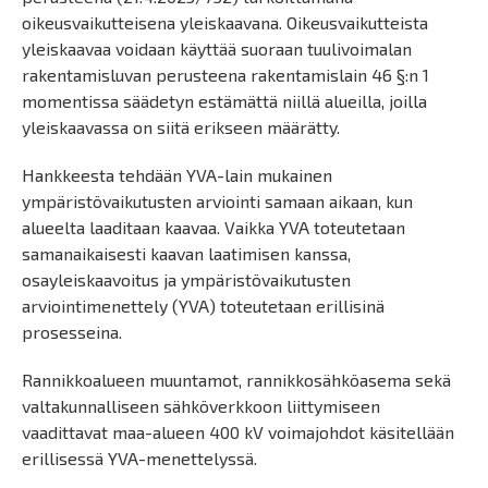
oikeusvaikutteisena yleiskaavana. Oikeusvaikutteista
yleiskaavaa voidaan käyttää suoraan tuulivoimalan
rakentamisluvan perusteena rakentamislain 46 §:n 1
momentissa säädetyn estämättä niillä alueilla, joilla
yleiskaavassa on siitä erikseen määrätty.
Hankkeesta tehdään YVA-lain mukainen
ympäristövaikutusten arviointi samaan aikaan, kun
alueelta laaditaan kaavaa. Vaikka YVA toteutetaan
samanaikaisesti kaavan laatimisen kanssa,
osayleiskaavoitus ja ympäristövaikutusten
arviointimenettely (YVA) toteutetaan erillisinä
prosesseina.
Rannikkoalueen muuntamot, rannikkosähköasema sekä
valtakunnalliseen sähköverkkoon liittymiseen
vaadittavat maa-alueen 400 kV voimajohdot käsitellään
erillisessä YVA-menettelyssä.