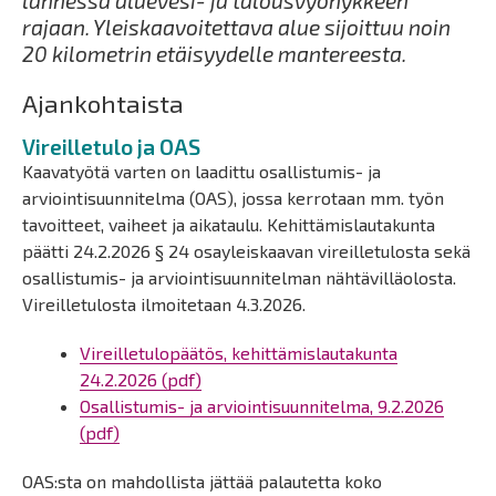
lännessä aluevesi- ja talousvyöhykkeen
rajaan. Yleiskaavoitettava alue sijoittuu noin
20 kilometrin etäisyydelle mantereesta.
Ajankohtaista
Vireilletulo ja OAS
Kaavatyötä varten on laadittu osallistumis- ja
arviointisuunnitelma (OAS), jossa kerrotaan mm. työn
tavoitteet, vaiheet ja aikataulu. Kehittämislautakunta
päätti 24.2.2026 § 24 osayleiskaavan vireilletulosta sekä
osallistumis- ja arviointisuunnitelman nähtävilläolosta.
Vireilletulosta ilmoitetaan 4.3.2026.
Vireilletulopäätös, kehittämislautakunta
24.2.2026 (pdf)
Osallistumis- ja arviointisuunnitelma, 9.2.2026
(pdf)
OAS:sta on mahdollista jättää palautetta koko