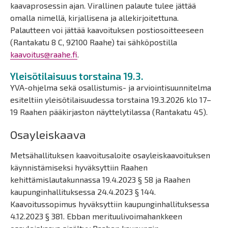
kaavaprosessin ajan. Virallinen palaute tulee jättää
omalla nimellä, kirjallisena ja allekirjoitettuna.
Palautteen voi jättää kaavoituksen postiosoitteeseen
(Rantakatu 8 C, 92100 Raahe) tai sähköpostilla
kaavoitus@raahe.fi
.
Yleisötilaisuus torstaina 19.3.
YVA-ohjelma sekä osallistumis- ja arviointisuunnitelma
esiteltiin yleisötilaisuudessa torstaina 19.3.2026 klo 17–
19 Raahen pääkirjaston näyttelytilassa (Rantakatu 45).
Osayleiskaava
Metsähallituksen kaavoitusaloite osayleiskaavoituksen
käynnistämiseksi hyväksyttiin Raahen
kehittämislautakunnassa 19.4.2023 § 58 ja Raahen
kaupunginhallituksessa 24.4.2023 § 144.
Kaavoitussopimus hyväksyttiin kaupunginhallituksessa
4.12.2023 § 381. Ebban merituulivoimahankkeen