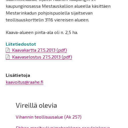
kaupunginosassa Mestauskallion alueella käsittäen
Mestarinkadun pohjoispuolella sijaitsevan
teollisuuskorttelin 3116 viereisen alueen.
Kaava-alueen pinta-ala oli n. 2,5 ha.
Liitetiedostot
Kaavakartta 27.5.2013 (pdf)
Kaavaselostus 27.5.2013 (pdf)
Lisätietoja
kaavoitus@raahe.fi
Vireillä olevia
Vihannin teollisuusalue (Ak 257)
Ebban merituulivoimahankkeen osayleiskaava