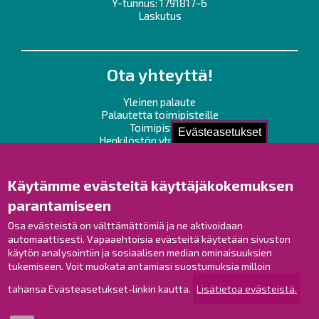
Y-tunnus: 1791817-6
Laskutus
Ota yhteyttä!
Yleinen palaute
Palautetta toimipisteille
Toimipisteet
Evästeasetukset
Henkilöstön yhteystiedot
Opaskartta
Käytämme evästeitä käyttäjäkokemuksen
Raahe Facebookissa
parantamiseen
Raahe Instagramissa
Osa evästeistä on välttämättömiä ja ne aktivoidaan
Raahe LinkedInissä
automaattisesti. Vapaaehtoisia evästeitä käytetään sivuston
Raahe YouTubessa
käytön analysointiin ja sosiaalisen median ominaisuuksien
tukemiseen. Voit muokata antamiasi suostumuksia milloin
tahansa Evästeasetukset-linkin kautta.
Lisätietoa evästeistä.
Tutustu!