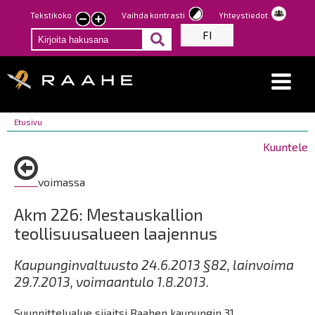
Hyppää
Tekstikoko
Vaihda kontrasti
Yhteystiedot
Pienennä
Suurenna
pääsisältöön
FI
tekstin
tekstin
kokoa
kokoa
Breadcrumbs
You
Etusivu
are
Kuuntele
here:
voimassa
Akm 226: Mestauskallion
teollisuusalueen laajennus
Kaupunginvaltuusto 24.6.2013 §82, lainvoima
29.7.2013, voimaantulo 1.8.2013.
Suunnittelualue sijaitsi Raahen kaupungin 31.