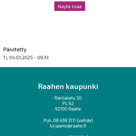
Näytä lisää
Päivitetty
Ti, 04.03.2025 - 09:33
Raahen kaupunki
Rantakatu 50
PL 62
92100 Raahe
Puh.
08 439 3111
(vaihde)
kirjaamo@raahe.fi