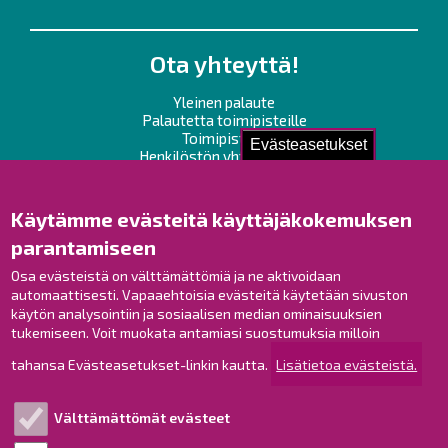
Ota yhteyttä!
Yleinen palaute
Palautetta toimipisteille
Toimipisteet
Evästeasetukset
Henkilöstön yhteystiedot
Opaskartta
Käytämme evästeitä käyttäjäkokemuksen
Raahe Facebookissa
parantamiseen
Raahe Instagramissa
Osa evästeistä on välttämättömiä ja ne aktivoidaan
Raahe LinkedInissä
automaattisesti. Vapaaehtoisia evästeitä käytetään sivuston
Raahe YouTubessa
käytön analysointiin ja sosiaalisen median ominaisuuksien
tukemiseen. Voit muokata antamiasi suostumuksia milloin
tahansa Evästeasetukset-linkin kautta.
Lisätietoa evästeistä.
Tutustu!
Välttämättömät evästeet
Esityslistat ja pöytäkirjat