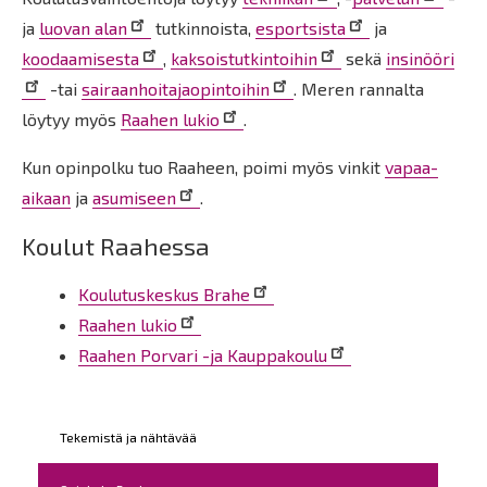
ja
luovan alan
tutkinnoista,
esportsista
ja
koodaamisesta
,
kaksoistutkintoihin
sekä
insinööri
-tai
sairaanhoitajaopintoihin
. Meren rannalta
löytyy myös
Raahen lukio
.
Kun opinpolku tuo Raaheen, poimi myös vinkit
vapaa-
aikaan
ja
asumiseen
.
Koulut Raahessa
Koulutuskeskus Brahe
Raahen lukio
Raahen Porvari -ja Kauppakoulu
Kohderyhmät
Tekemistä ja nähtävää