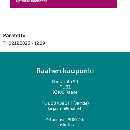
Opiskele Raahessa
Päivitetty
Ti, 02.12.2025 - 12:29
Raahen kaupunki
Rantakatu 50
PL 62
92100 Raahe
Puh.
08 439 3111
(vaihde)
kirjaamo@raahe.fi
Y-tunnus: 1791817-6
Laskutus