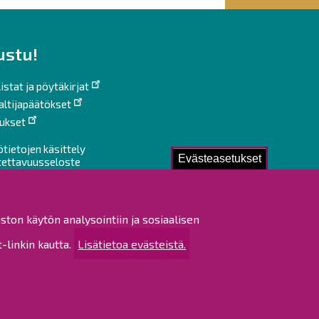
ustu!
istat ja pöytäkirjat
altijapäätökset
ukset
ötietojen käsittely
Evästeasetukset
tettavuusseloste
rtta
 sivustosta
ston käytön analysointiin ja sosiaalisen
linkin kautta.
Lisätietoa evästeistä.