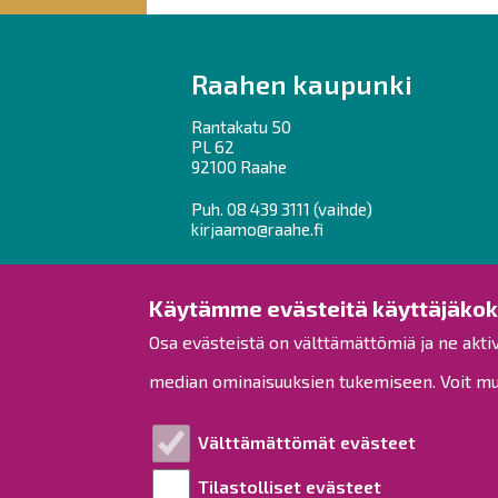
here:
Raahen kaupunki
Rantakatu 50
PL 62
92100 Raahe
Puh.
08 439 3111
(vaihde)
kirjaamo@raahe.fi
Y-tunnus: 1791817-6
Laskutus
Käytämme evästeitä käyttäjäko
Osa evästeistä on välttämättömiä ja ne akti
median ominaisuuksien tukemiseen. Voit muo
Välttämättömät evästeet
Tilastolliset evästeet