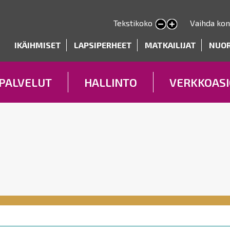
Hyppää
pääsisältöön
Tekstikoko
Vaihda kon
Pienennä tekstin kokoa
Suurenna tekstin kokoa
deryhmät
IKÄIHMISET
LAPSIPERHEET
MATKAILIJAT
NUO
PALVELUT
HALLINTO
VERKKOASI