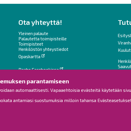
Ota yhteyttä!
Tut
Yleinen palaute
Esitysl
Palautetta toimipisteille
Viranh
Toimipisteet
Henkilöstön yhteystiedot
Kuulut
Opaskartta
Henkil
Saavu
Raahe Facebookissa
Raahe Instagramissa
Sivuka
kemuksen parantamiseen
Tietoa
Raahe LinkedInissä
voidaan automaattisesti. Vapaaehtoisia evästeitä käytetään sivu
Raahe YouTubessa
kata antamiasi suostumuksia milloin tahansa Evästeasetukset-