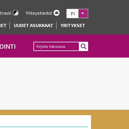
trasti
Yhteystiedot
FI
Listaa lisätoiminnot
RET
UUDET ASUKKAAT
YRITYKSET
OINTI