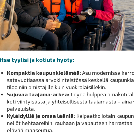
itse tyylisi ja kotiuta hyöty:
Kompaktia kaupunkielämää:
Asu modernissa kerro
satavuotiaassa arvokiinteistössä keskellä kaupunkia 
tilaa niin omistajille kuin vuokralaisillekin.
Sujuvaa taajama-arkea:
Löydä hulppea omakotitalo
koti viihtyisästä ja yhteisöllisestä taajamasta – ain
palveluista.
Kyläidylliä ja omaa lääniä:
Kaipaatko jotain kaupu
neliöt hehtaareihin, rauhaan ja vapauteen harrastaa 
elävää maaseutua.