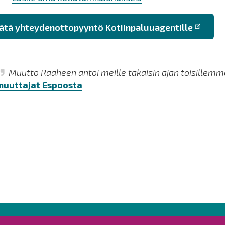
ätä yhteydenottopyyntö Kotiinpaluuagentille
Muutto Raaheen antoi meille takaisin ajan toisillemm
muuttajat Espoosta