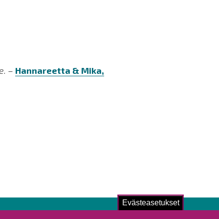
e.
–
Hannareetta & Mika,
Evästeasetukset