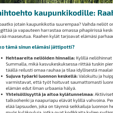
ihtoehto kaupunkikodille: Raah
paatko jotain kaupunkikotia suurempaa? Vaihda neliöt om
gittää ja vapauteen harrastaa omassa pihapiirissä kesk
vää maaseutua. Raahen kylät tarjoavat elämäsi parha
o tämä sinun elämäsi jättipotti?
Hehtaareita neliöiden hinnalla:
Kylillä neliöhinnat
Summalla, mikä kasvukeskuksessa riittää tuskin pi
täällä reilusti omaa rauhaa ja tilaa idyllisestä maal
Sujuva työarki luonnon keskellä:
Valokuitu ja hui
varmistavat, että työt hoituvat saumattomasti luon
elämän edut ilman urbaania hälyä.
Yhteisöllisyyttä ja aitoa kylätunnelmaa
: Aktiivis
talkoohenki ja naapuriapu elävät kylillä vahvoina. 
elää lapsuuden, joka on täynnä seikkailuja luonnon h
myös kyläkouluja, jotka ovat kodikkaita kylien sydäm