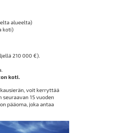
elta alueelta)
 koti)
jellä 210 000 €).
a.
on koti.
kausierän, voit kerryttää
n seuraavan 15 vuoden
 on pääoma, joka antaa