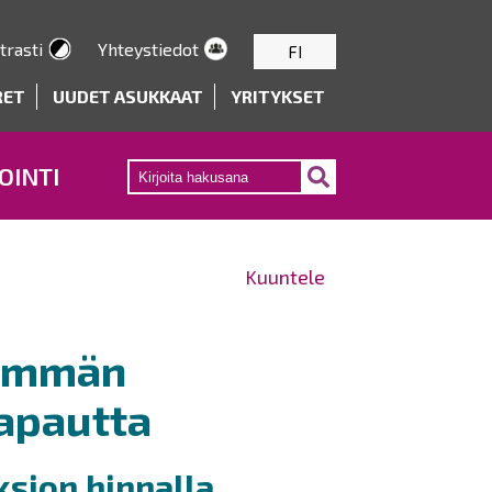
trasti
Yhteystiedot
FI
RET
UUDET ASUKKAAT
YRITYKSET
OINTI
Kuuntele
nemmän
vapautta
sion hinnalla