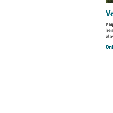
Va
Kai
hen
elä
Onk