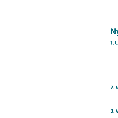
N
1. 
2. 
3. 