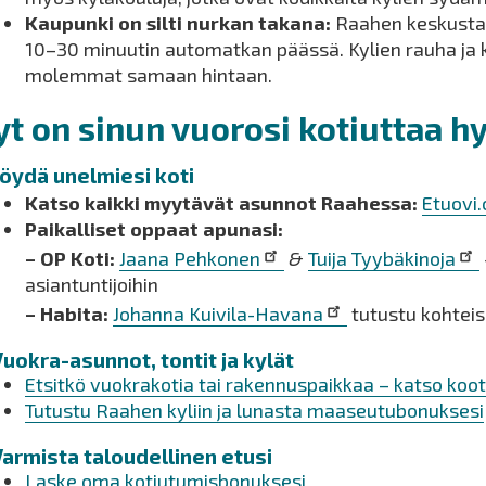
Kaupunki on silti nurkan takana:
Raahen keskustan
10–30 minuutin automatkan päässä.
Kylien rauha ja
molemmat samaan hintaan.
yt on sinun vuorosi kotiuttaa h
Löydä unelmiesi koti
Katso kaikki myytävät asunnot Raahessa:
Etuovi
Paikalliset oppaat apunasi:
– OP Koti:
Jaana Pehkonen
&
Tuija Tyybäkinoja
asiantuntijoihin
–
Habita:
Johanna Kuivila-Havana
tutustu kohteisi
Vuokra-asunnot, tontit ja kylät
Etsitkö vuokrakotia tai rakennuspaikkaa – katso koot
Tutustu Raahen kyliin ja lunasta maaseutubonuksesi
Varmista taloudellinen etusi
Laske oma kotiutumisbonuksesi