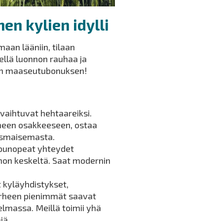
en kylien idylli
aan lääniin, tilaan
ellä luonnon rauhaa ja
an maaseutubonuksen!
 vaihtuvat hehtaareiksi.
eneen osakkeeseen, ostaa
aismaisemasta.
ppunopeat yhteydet
non keskeltä. Saat modernin
et kyläyhdistykset,
Perheen pienimmät saavat
elmassa. Meillä toimii yhä
iä.