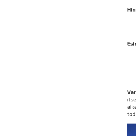
Hin
Esi
Var
its
aik
tod