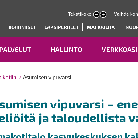
Hyppää
pääsisältöön
Tekstikoko
Vaihda kon
Pienennä tekstin kokoa
Suurenna tekstin kokoa
deryhmät
IKÄIHMISET
LAPSIPERHEET
MATKAILIJAT
NUO
PALVELUT
HALLINTO
VERKKOASI
 kotiin
Asumisen vipuvarsi
sumisen vipuvarsi – e
eliöitä ja taloudellista 
makotitalo kasvukeskuksen kak