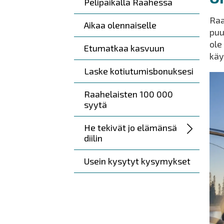
Pelipaikalla Raahessa
Raa
Aikaa olennaiselle
puu
ole
Etumatkaa kasvuun
käy
Laske kotiutumisbonuksesi
Raahelaisten 100 000
syytä
He tekivät jo elämänsä
diilin
Usein kysytyt kysymykset