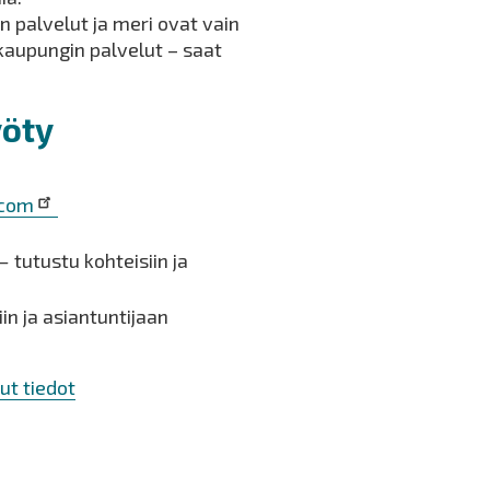
 palvelut ja meri ovat vain
 kaupungin palvelut – saat
yöty
.com
–
tutustu kohteisiin ja
in ja asiantuntijaan
ut tiedot