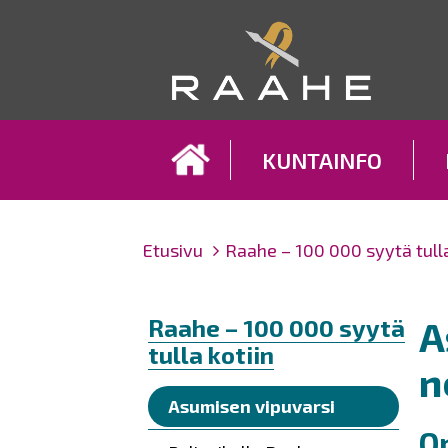
Koh
KUNTAINFO
Breadcrumbs
You
Etusivu
Raahe – 100 000 syytä tulla
are
here:
A
Raahe – 100 000 syytä
tulla kotiin
n
Asumisen vipuvarsi
O