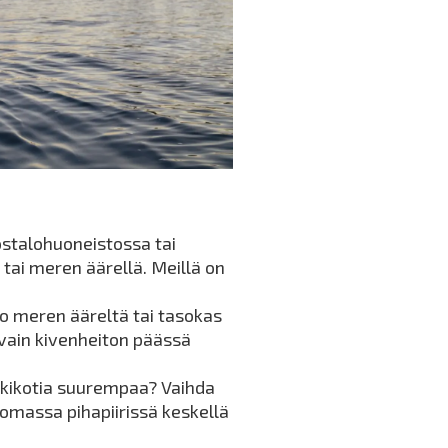
stalohuoneistossa tai
tai meren äärellä. Meillä on
 meren ääreltä tai tasokas
a vain kivenheiton päässä
nkikotia suurempaa? Vaihda
omassa pihapiirissä keskellä