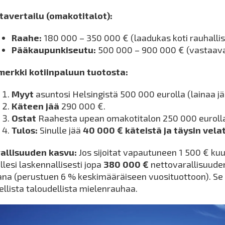
tavertailu (omakotitalot):
Raahe:
180 000 – 350 000 € (laadukas koti rauhallis
Pääkaupunkiseutu:
500 000 – 900 000 € (vastaava
merkki kotiinpaluun tuotosta:
Myyt
asuntosi Helsingistä 500 000 eurolla (lainaa jäl
Käteen jää
290 000 €.
Ostat
Raahesta upean omakotitalon 250 000 euroll
Tulos:
Sinulle jää
40 000 € käteistä ja täysin velat
allisuuden kasvu:
Jos sijoitat vapautuneen 1 500 € kuu
ellesi laskennallisesti jopa
380 000 €
nettovarallisuude
ana (perustuen 6 % keskimääräiseen vuosituottoon). Se
ellista taloudellista mielenrauhaa.