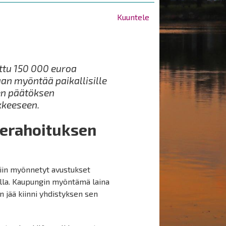
Kuuntele
ttu 150 000 euroa
aan myöntää paikallisille
sen päätöksen
kkeeseen.
kerahoituksen
siin myönnetyt avustukset
lla. Kaupungin myöntämä laina
jää kiinni yhdistyksen sen