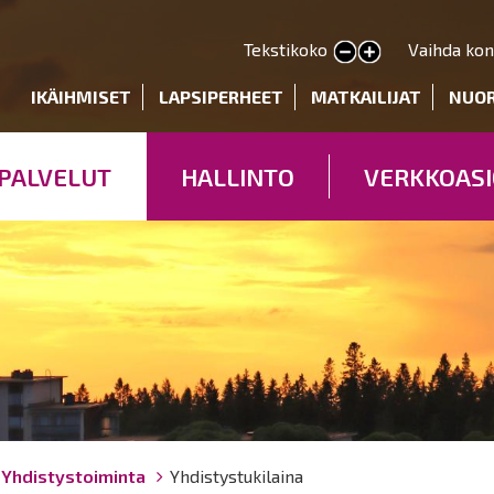
Hyppää
pääsisältöön
Tekstikoko
Vaihda kon
Pienennä tekstin kokoa
Suurenna tekstin kokoa
deryhmät
IKÄIHMISET
LAPSIPERHEET
MATKAILIJAT
NUO
PALVELUT
HALLINTO
VERKKOASI
Yhdistystoiminta
Yhdistystukilaina