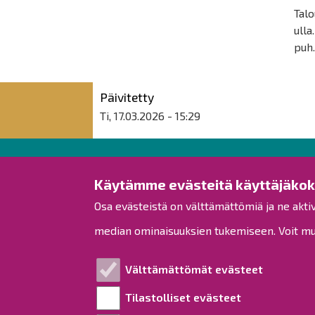
Talo
ulla
puh
Päivitetty
Ti, 17.03.2026 - 15:29
Raahen kaupunki
Käytämme evästeitä käyttäjäko
Osa evästeistä on välttämättömiä ja ne akti
Rantakatu 50
PL 62
median ominaisuuksien tukemiseen. Voit muo
92100 Raahe
Puh.
08 439 3111
(vaihde)
Välttämättömät evästeet
kirjaamo
[at]
raahe.fi
Tilastolliset evästeet
Y-tunnus: 1791817-6
Laskutus