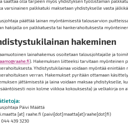
a saattaa olla tarpeen myös yhdistyksen työllistämän palkkatu
a varsinainen palkkatuki maksetaan yhdistykselle vasta jälkik
usjohtaja päättää lainan myöntämisestä talousarvion puitteissa j
an hakijalla on palkkatuesta tai hankerahoituksesta myönteine
hdistystukilainan hakeminen
aamuotoinen lainahakemus osoitetaan talousjohtajalle ja toim
jaamo@raahe.fi
). Hakemuksen liitteeksi tarvitaan myönteinen p
kerahoituksesta. Yhdistystukilainaa voidaan myöntää enintään
kerahoituksen verran. Hakemukset pyritään ottamaan käsittel
muksen jättämisestä ja laina voidaan maksaa yhdistykselle, k
sääntöisesti noin kolme viikkoa kokouksesta) ja velkakirja on al
ätietoja:
usjohtaja Päivi Määttä
i.maatta
[at]
raahe.fi
(paivi[dot]maatta[at]raahe[dot]fi)
. 044 439 3230