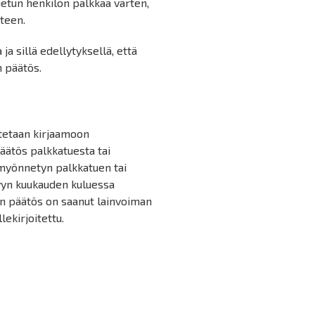
etun henkilön palkkaa varten,
äteen.
a sillä edellytyksellä, että
n päätös.
itetaan kirjaamoon
äätös palkkatuesta tai
 myönnetyn palkkatuen tai
yyn kuukauden kuluessa
un päätös on saanut lainvoiman
lekirjoitettu.