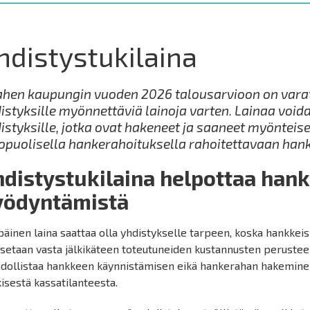
hdistystukilaina
hen kaupungin vuoden 2026 talousarvioon on vara
istyksille myönnettäviä lainoja varten. Lainaa void
istyksille, jotka ovat hakeneet ja saaneet myöntei
opuolisella hankerahoituksella rahoitettavaan han
hdistystukilaina helpottaa han
yödyntämistä
päinen laina saattaa olla yhdistykselle tarpeen, koska hankkei
setaan vasta jälkikäteen toteutuneiden kustannusten perustee
dollistaa hankkeen käynnistämisen eikä hankerahan hakeminen 
isestä kassatilanteesta.