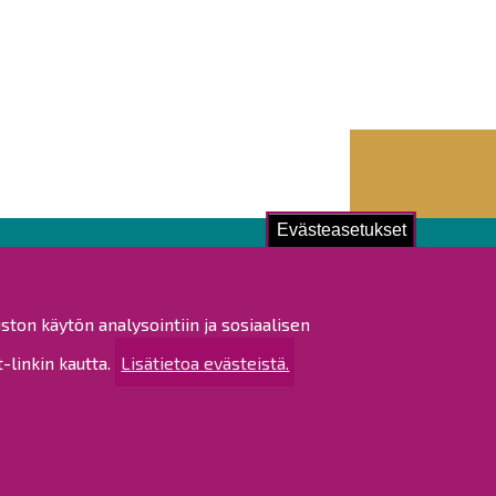
Evästeasetukset
ustu!
ston käytön analysointiin ja sosiaalisen
istat ja pöytäkirjat
linkin kautta.
Lisätietoa evästeistä.
altijapäätökset
ukset
ötietojen käsittely
tettavuusseloste