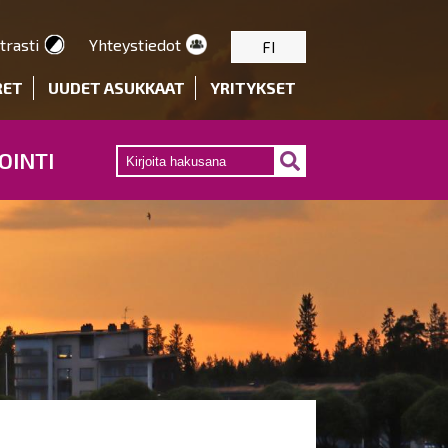
trasti
Yhteystiedot
FI
RET
UUDET ASUKKAAT
YRITYKSET
OINTI