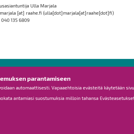
usasiantuntija Ulla Marjala
.marjala
[at]
raahe.fi
(ulla[dot]marjala[at]raahe[dot]fi)
. 040 135 6809
Ota yhteyttä!
Tut
kemuksen parantamiseen
voidaan automaattisesti. Vapaaehtoisia evästeitä käytetään sivu
Yleinen palaute
Esitysl
Palautetta toimipisteille
kata antamiasi suostumuksia milloin tahansa Evästeasetukset-
Viranh
Toimipisteet
Henkilöstön yhteystiedot
Kuulut
Opaskartta
Henkil
Saavu
Raahe Facebookissa
Raahe Instagramissa