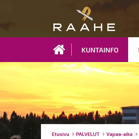
Koh
KUNTAINFO
Breadcrumbs
You
Etusivu
PALVELUT
Vapaa-aika