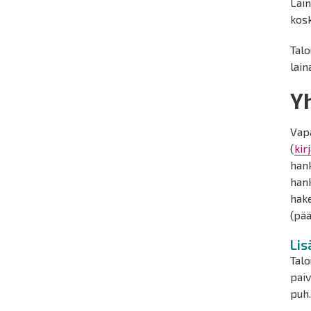
Lain
kosk
Talo
lain
Y
Vap
(
kir
han
han
hake
(pää
Lis
Talo
paiv
puh