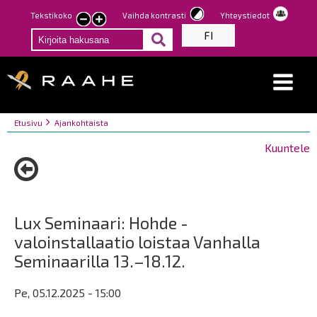
Hyppää
Tekstikoko
Vaihda kontrasti
Yhteystiedot
Pienennä
Suurenna
pääsisältöön
FI
tekstin
tekstin
kokoa
kokoa
Breadcrumbs
You
Etusivu
Ajankohtaista
are
Kuuntele
here:
Lux Seminaari: Hohde -
valoinstallaatio loistaa Vanhalla
Seminaarilla 13.–18.12.
Pe, 05.12.2025 - 15:00