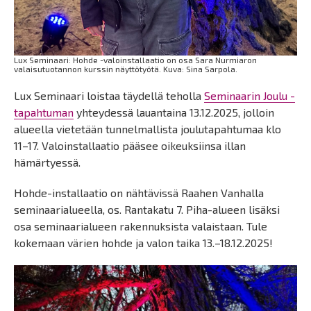
Lux Seminaari: Hohde -valoinstallaatio on osa Sara Nurmiaron
valaisutuotannon kurssin näyttötyötä. Kuva: Sina Sarpola.
Lux Seminaari loistaa täydellä teholla
Seminaarin Joulu -
tapahtuman
yhteydessä lauantaina 13.12.2025, jolloin
alueella vietetään tunnelmallista joulutapahtumaa klo
11–17. Valoinstallaatio pääsee oikeuksiinsa illan
hämärtyessä.
Hohde-installaatio on nähtävissä Raahen Vanhalla
seminaarialueella, os. Rantakatu 7. Piha-alueen lisäksi
osa seminaarialueen rakennuksista valaistaan. Tule
kokemaan värien hohde ja valon taika 13.–18.12.2025!