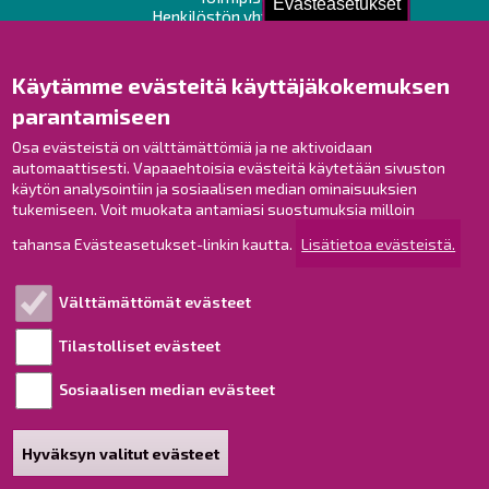
Evästeasetukset
Henkilöstön yhteystiedot
Opaskartta
Käytämme evästeitä käyttäjäkokemuksen
Raahe Facebookissa
parantamiseen
Raahe Instagramissa
Raahe LinkedInissä
Osa evästeistä on välttämättömiä ja ne aktivoidaan
automaattisesti. Vapaaehtoisia evästeitä käytetään sivuston
Raahe YouTubessa
käytön analysointiin ja sosiaalisen median ominaisuuksien
tukemiseen. Voit muokata antamiasi suostumuksia milloin
tahansa Evästeasetukset-linkin kautta.
Lisätietoa evästeistä.
Tutustu!
Välttämättömät evästeet
Esityslistat ja pöytäkirjat
Viranhaltijapäätökset
Tilastolliset evästeet
Kuulutukset
Sosiaalisen median evästeet
Henkilötietojen käsittely
Saavutettavuusseloste
Hyväksyn valitut evästeet
Sivukartta