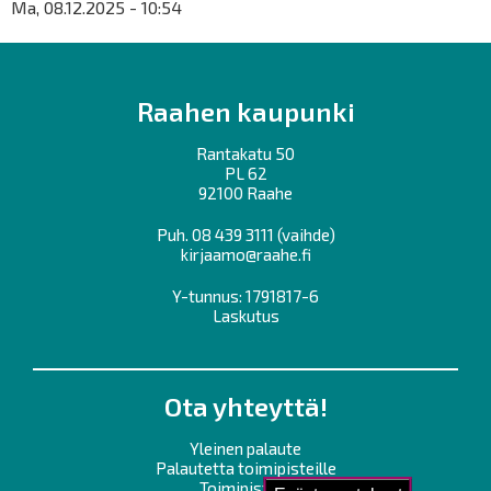
Ma, 08.12.2025 - 10:54
Raahen kaupunki
Rantakatu 50
PL 62
92100 Raahe
Puh.
08 439 3111
(vaihde)
kirjaamo@raahe.fi
Y-tunnus: 1791817-6
Laskutus
Ota yhteyttä!
Yleinen palaute
Palautetta toimipisteille
Toimipisteet