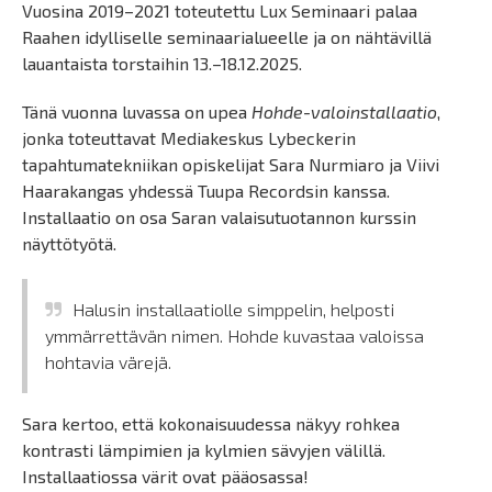
Vuosina 2019–2021 toteutettu Lux Seminaari palaa
Raahen idylliselle seminaarialueelle ja on nähtävillä
lauantaista torstaihin 13.–18.12.2025.
Tänä vuonna luvassa on upea
Hohde-valoinstallaatio
,
jonka toteuttavat Mediakeskus Lybeckerin
tapahtumatekniikan opiskelijat Sara Nurmiaro ja Viivi
Haarakangas yhdessä Tuupa Recordsin kanssa.
Installaatio on osa Saran valaisutuotannon kurssin
näyttötyötä.
Halusin installaatiolle simppelin, helposti
ymmärrettävän nimen. Hohde kuvastaa valoissa
hohtavia värejä.
Sara kertoo, että kokonaisuudessa näkyy rohkea
kontrasti lämpimien ja kylmien sävyjen välillä.
Installaatiossa värit ovat pääosassa!