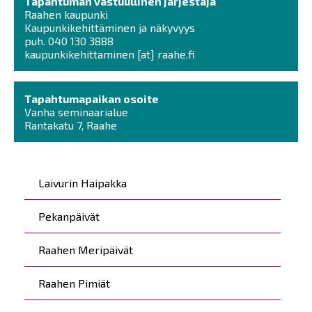
Tapahtuman vastuullinen järjestäjä
Raahen kaupunki
Kaupunkikehittäminen ja näkyvyys
puh. 040 130 3888
kaupunkikehittaminen
[at]
raahe.fi
Tapahtumapaikan osoite
Vanha seminaarialue
Rantakatu 7, Raahe
Päävalikko
Laivurin Haipakka
Pekanpäivät
Raahen Meripäivät
Raahen Pimiät