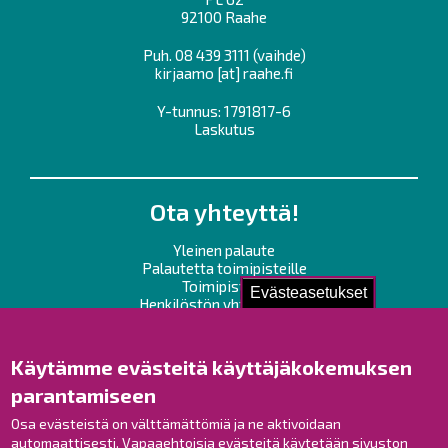
92100 Raahe
Puh.
08 439 3111
(vaihde)
kirjaamo
[at]
raahe.fi
Y-tunnus: 1791817-6
Laskutus
Ota yhteyttä!
Yleinen palaute
Palautetta toimipisteille
Toimipisteet
Evästeasetukset
Henkilöstön yhteystiedot
Opaskartta
Käytämme evästeitä käyttäjäkokemuksen
Raahe Facebookissa
parantamiseen
Raahe Instagramissa
Raahe LinkedInissä
Osa evästeistä on välttämättömiä ja ne aktivoidaan
automaattisesti. Vapaaehtoisia evästeitä käytetään sivuston