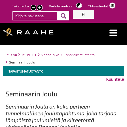
Hyppää
Tekstikoko
Vaihda kontrasti
Yhteystiedot
Pienennä
Suurenna
pääsisältöön
FI
tekstin
tekstin
kokoa
kokoa
Breadcrumbs
You
Etusivu
PALVELUT
Vapaa-aika
Tapahtumatuotanto
are
Seminaarin Joulu
here:
Breadcrumbs
You
TAPAHTUMATUOTANTO
are
Kuuntele
here:
Seminaarin Joulu
Seminaarin Joulu on koko perheen
tunnelmallinen joulutapahtuma, joka tarjoaa
lämpöistä joulumieltä ja kiireetöntä
yhdessäoloa Raahen Vanhalla