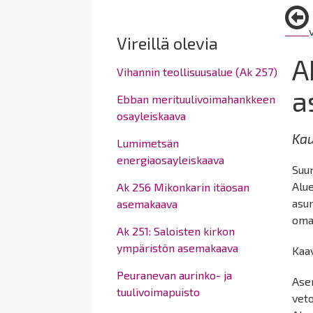
here:
Vireillä olevia
A
Vihannin teollisuusalue (Ak 257)
a
Ebban merituulivoimahankkeen
osayleiskaava
Kau
Lumimetsän
energiaosayleiskaava
Suun
Alu
Ak 256 Mikonkarin itäosan
asun
asemakaava
omak
Ak 251: Saloisten kirkon
ympäristön asemakaava
Kaav
Peuranevan aurinko- ja
Ase
tuulivoimapuisto
vet