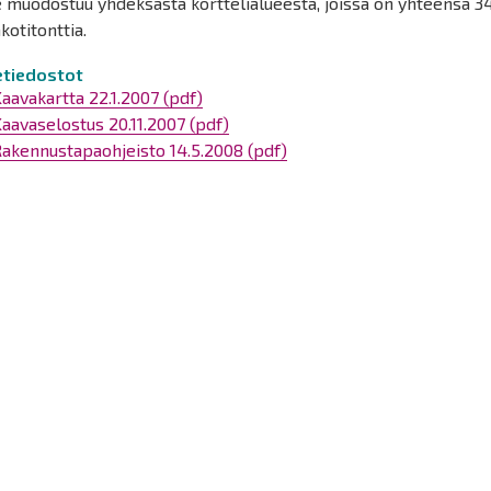
 muodostuu yhdeksästä korttelialueesta, joissa on yhteensä 3
otitonttia.
tetiedostot
aavakartta 22.1.2007 (pdf)
aavaselostus 20.11.2007 (pdf)
akennustapaohjeisto 14.5.2008 (pdf)