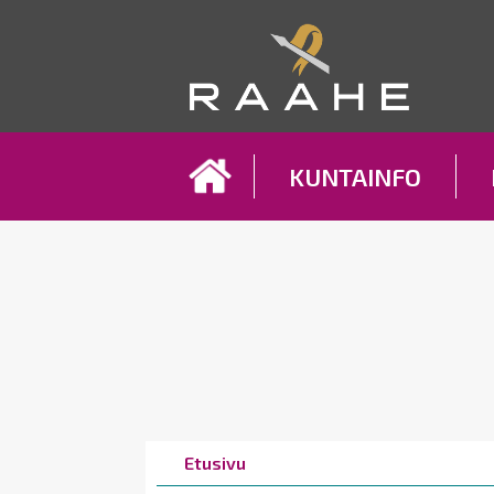
Koh
KUNTAINFO
Breadcrumbs
You
Etusivu
are