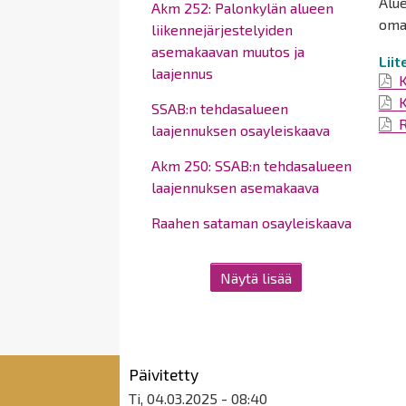
Alue
Akm 252: Palonkylän alueen
omak
liikennejärjestelyiden
asemakaavan muutos ja
Lii
laajennus
K
K
SSAB:n tehdasalueen
R
laajennuksen osayleiskaava
Akm 250: SSAB:n tehdasalueen
laajennuksen asemakaava
Raahen sataman osayleiskaava
Näytä lisää
Päivitetty
Ti, 04.03.2025 - 08:40