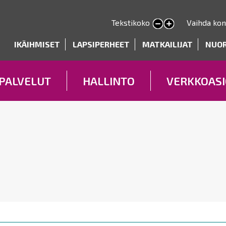
Hyppää
pääsisältöön
Tekstikoko
Vaihda kon
Pienennä tekstin kokoa
Suurenna tekstin kokoa
deryhmät
IKÄIHMISET
LAPSIPERHEET
MATKAILIJAT
NUO
PALVELUT
HALLINTO
VERKKOASI