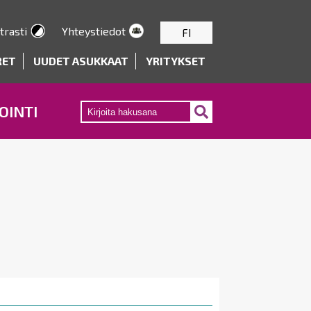
trasti
Yhteystiedot
FI
RET
UUDET ASUKKAAT
YRITYKSET
OINTI