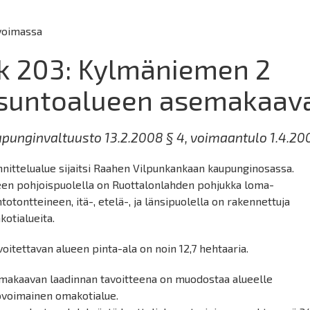
voimassa
k 203: Kylmäniemen 2
suntoalueen asemakaav
punginvaltuusto 13.2.2008 § 4, voimaantulo 1.4.20
nittelualue sijaitsi Raahen Vilpunkankaan kaupunginosassa.
een pohjoispuolella on Ruottalonlahden pohjukka loma-
totontteineen, itä-, etelä-, ja länsipuolella on rakennettuja
otialueita.
oitettavan alueen pinta-ala on noin 12,7 hehtaaria.
makaavan laadinnan tavoitteena on muodostaa alueelle
ovoimainen omakotialue.