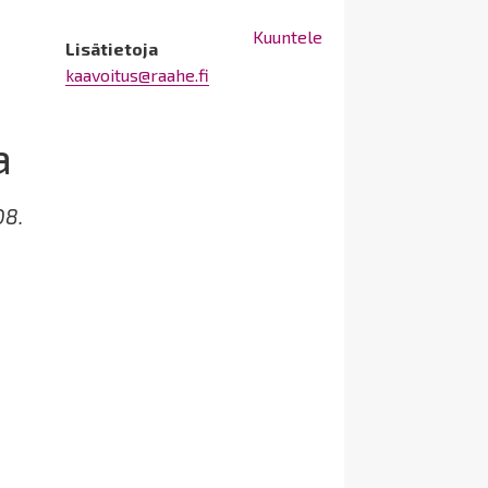
Kuuntele
Lisätietoja
kaavoitus@raahe.fi
a
08.