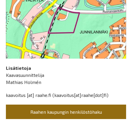
Lisätietoja
Kaavasuunnittelija
Mathias Holmén
kaavoitus
[at]
raahe.fi
(kaavoitus[at]raahe[dot]fi)
Raahen kaupungin henkilöstöhaku