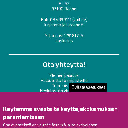
PL 62
92100 Raahe
Puh.
08 439 3111
(vaihde)
kirjaamo
[at]
raahe.fi
Y-tunnus: 1791817-6
Laskutus
Ota yhteyttä!
Yleinen palaute
Palautetta toimipisteille
Toimipisteet
Evästeasetukset
Henkilöstön yhteystiedot
Opaskartta
Käytämme evästeitä käyttäjäkokemuksen
Raahe Facebookissa
parantamiseen
Raahe Instagramissa
Raahe LinkedInissä
Osa evästeistä on välttämättömiä ja ne aktivoidaan