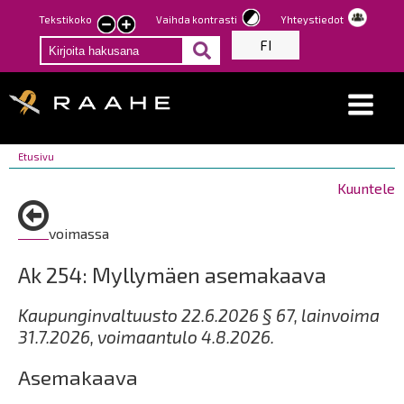
Hyppää
Tekstikoko
Vaihda kontrasti
Yhteystiedot
Pienennä
Suurenna
pääsisältöön
FI
tekstin
tekstin
kokoa
kokoa
Breadcrumbs
You
Etusivu
are
Kuuntele
here:
voimassa
Ak 254: Myllymäen asemakaava
Kaupunginvaltuusto 22.6.2026 § 67, lainvoima
31.7.2026, voimaantulo 4.8.2026.
Asemakaava