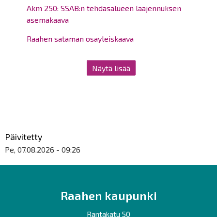
Akm 250: SSAB:n tehdasalueen laajennuksen
asemakaava
Raahen sataman osayleiskaava
Näytä lisää
Päivitetty
Pe, 07.08.2026 - 09:26
Raahen kaupunki
Rantakatu 50