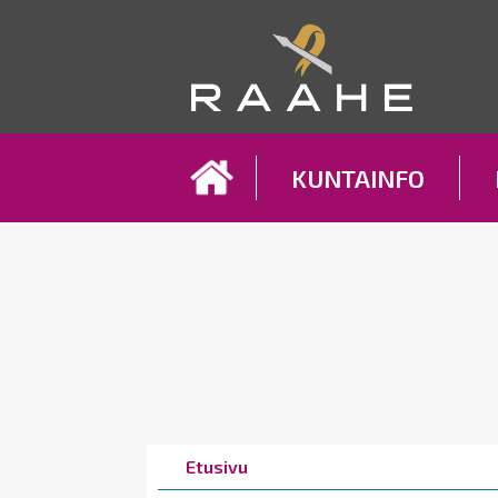
Koh
KUNTAINFO
Breadcrumbs
You
Etusivu
are