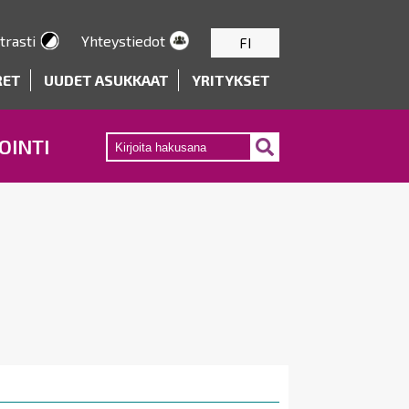
trasti
Yhteystiedot
FI
RET
UUDET ASUKKAAT
YRITYKSET
OINTI