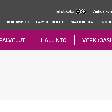
Hyppää
pääsisältöön
Tekstikoko
Vaihda kon
Pienennä tekstin kokoa
Suurenna tekstin kokoa
deryhmät
IKÄIHMISET
LAPSIPERHEET
MATKAILIJAT
NUO
PALVELUT
HALLINTO
VERKKOASI