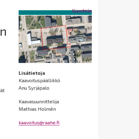
Kuuntele
in
Lisätietoja
Kaavoituspäällikkö
Anu Syrjäpalo
vät
Kaavasuunnittelija
Mathias Holmén
kaavoitus@raahe.fi