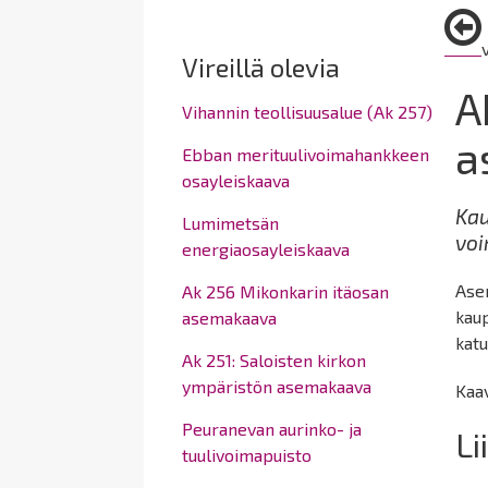
here:
Vireillä olevia
A
Vihannin teollisuusalue (Ak 257)
a
Ebban merituulivoimahankkeen
osayleiskaava
Kau
Lumimetsän
voi
energiaosayleiskaava
Ase
Ak 256 Mikonkarin itäosan
kaup
asemakaava
katu
Ak 251: Saloisten kirkon
ympäristön asemakaava
Kaav
Peuranevan aurinko- ja
Li
tuulivoimapuisto