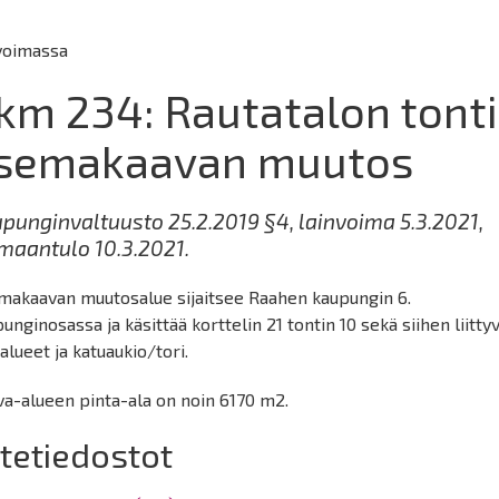
voimassa
km 234: Rautatalon tont
semakaavan muutos
punginvaltuusto 25.2.2019 §4, lainvoima 5.3.2021,
maantulo 10.3.2021.
makaavan muutosalue sijaitsee Raahen kaupungin 6.
unginosassa ja käsittää korttelin 21 tontin 10 sekä siihen liitty
alueet ja katuaukio/tori.
a-alueen pinta-ala on noin 6170 m2.
itetiedostot