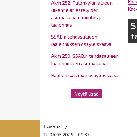
Kaav
Akm 252: Palonkylän alueen
Kaav
liikennejärjestelyiden
asemakaavan muutos ja
S
laajennus
t
SSAB:n tehdasalueen
laajennuksen osayleiskaava
Akm 250: SSAB:n tehdasalueen
laajennuksen asemakaava
Raahen sataman osayleiskaava
Näytä lisää
Päivitetty
Ti, 04.03.2025 - 09:37