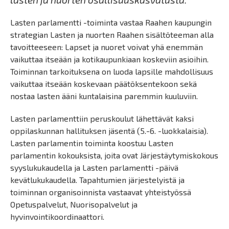
Lasten parlamentti -toiminta vastaa Raahen kaupungin
strategian Lasten ja nuorten Raahen sisältöteeman alla
tavoitteeseen: Lapset ja nuoret voivat yhä enemmän
vaikuttaa itseään ja kotikaupunkiaan koskeviin asioihin.
Toiminnan tarkoituksena on luoda lapsille mahdollisuus
vaikuttaa itseään koskevaan päätöksentekoon sekä
nostaa lasten ääni kuntalaisina paremmin kuuluviin.
Lasten parlamenttiin peruskoulut lähettävät kaksi
oppilaskunnan hallituksen jäsentä (5.-6. -luokkalaisia).
Lasten parlamentin toiminta koostuu Lasten
parlamentin kokouksista, joita ovat Järjestäytymiskokous
syyslukukaudella ja Lasten parlamentti -päivä
kevätlukukaudella. Tapahtumien järjestelyistä ja
toiminnan organisoinnista vastaavat yhteistyössä
Opetuspalvelut, Nuorisopalvelut ja
hyvinvointikoordinaattori.