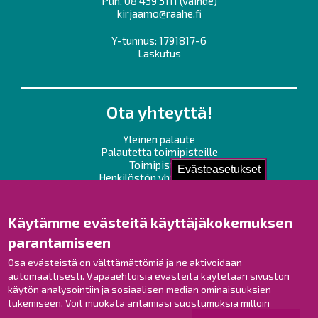
Puh.
08 439 3111
(vaihde)
kirjaamo@raahe.fi
Y-tunnus: 1791817-6
Laskutus
Ota yhteyttä!
Yleinen palaute
Palautetta toimipisteille
Toimipisteet
Evästeasetukset
Henkilöstön yhteystiedot
Opaskartta
Käytämme evästeitä käyttäjäkokemuksen
Raahe Facebookissa
parantamiseen
Raahe Instagramissa
Raahe LinkedInissä
Osa evästeistä on välttämättömiä ja ne aktivoidaan
automaattisesti. Vapaaehtoisia evästeitä käytetään sivuston
Raahe YouTubessa
käytön analysointiin ja sosiaalisen median ominaisuuksien
tukemiseen. Voit muokata antamiasi suostumuksia milloin