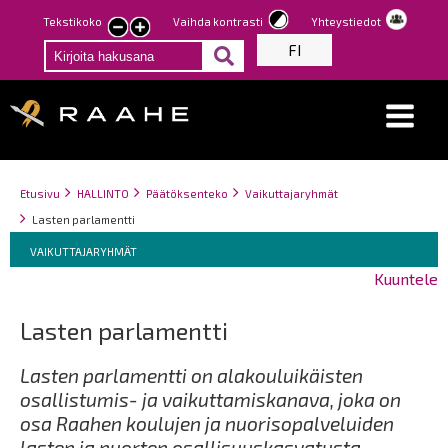
Hyppää
Tekstikoko
Vaihda kontrasti
Yhteystiedot
Pienennä
Suurenna
pääsisältöön
FI
tekstin
tekstin
kokoa
kokoa
Breadcrumbs
You
Etusivu
HALLINTO
Päätöksenteko
Vaikuttajaryhmät
are
Lasten parlamentti
here:
Breadcrumbs
You
VAIKUTTAJARYHMÄT
are
Kuuntele
here:
Lasten parlamentti
Lasten parlamentti on alakouluikäisten
osallistumis- ja vaikuttamiskanava, joka on
osa Raahen koulujen ja nuorisopalveluiden
lasten ja nuorten osallisuuskasvatusta.