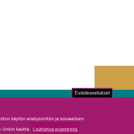
Evästeasetukset
ustu!
ston käytön analysointiin ja sosiaalisen
istat ja pöytäkirjat
linkin kautta.
Lisätietoa evästeistä.
altijapäätökset