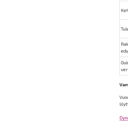
Keh
Tul
Rak
edu
Oul
ver
Vam
Vuod
löyt
Dyn