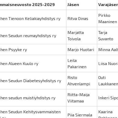
mmaisneuvosto 2025-2029
Jäsen
Varajäse
Pirkko
hen Tienoon Keliakiayhdistys ry
Ritva Oinas
Maaninen
Marjatta
Tarja
hen Seudun reumayhdistys ry
Toivola
Suvanto
hen Psyyke ry
Marjo Huotari
Minna Aal
Leila
hen Alueen Kuulo ry
Liisa Nuor
Pakarinen
Risto
Outi
hen Seudun Diabetesyhdistys ry
Ahvenlampi
Laukkane
Riitta-Maija
hen seudun muistiyhdistys ry
Inkeri Sip
Viitamaa
hen Seudun Kehitysvammaisten
Kaarina
Piia Siermala
i ry
Pehkonen