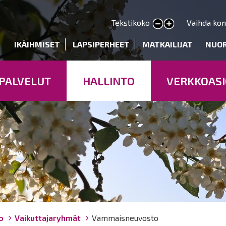
Hyppää
pääsisältöön
Tekstikoko
Vaihda kon
Pienennä tekstin kokoa
Suurenna tekstin kokoa
deryhmät
IKÄIHMISET
LAPSIPERHEET
MATKAILIJAT
NUO
PALVELUT
HALLINTO
VERKKOASI
o
Vaikuttajaryhmät
Vammaisneuvosto