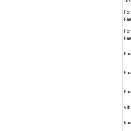
Poh
Raa
Poh
Raa
Raa
Raa
Raa
Vih
Kau