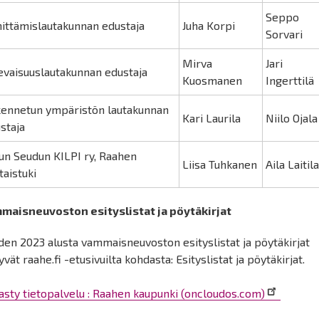
Seppo
ittämislautakunnan edustaja
Juha Korpi
Sorvari
Mirva
Jari
evaisuuslautakunnan edustaja
Kuosmanen
Ingerttilä
ennetun ympäristön lautakunnan
Kari Laurila
Niilo Ojala
staja
un Seudun KILPI ry, Raahen
Liisa Tuhkanen
Aila Laitil
taistuki
maisneuvoston esityslistat ja pöytäkirjat
en 2023 alusta vammaisneuvoston esityslistat ja pöytäkirjat
yvät raahe.fi -etusivuilta kohdasta: Esityslistat ja pöytäkirjat.
asty tietopalvelu : Raahen kaupunki (oncloudos.com)