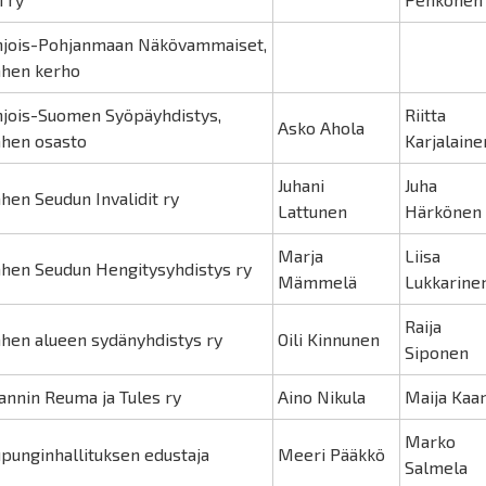
jois-Pohjanmaan Näkövammaiset,
hen kerho
jois-Suomen Syöpäyhdistys,
Riitta
Asko Ahola
hen osasto
Karjalaine
Juhani
Juha
hen Seudun Invalidit ry
Lattunen
Härkönen
Marja
Liisa
hen Seudun Hengitysyhdistys ry
Mämmelä
Lukkarine
Raija
hen alueen sydänyhdistys ry
Oili Kinnunen
Siponen
annin Reuma ja Tules ry
Aino Nikula
Maija Kaa
Marko
punginhallituksen edustaja
Meeri Pääkkö
Salmela