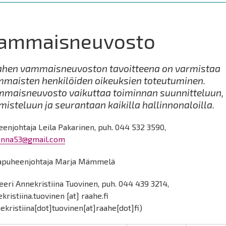
ammaisneuvosto
hen vammaisneuvoston tavoitteena on varmistaa
maisten henkilöiden oikeuksien toteutuminen.
maisneuvosto vaikuttaa toiminnan suunnitteluun,
misteluun ja seurantaan kaikilla hallinnonaloilla.
enjohtaja Leila Pakarinen, puh. 044 532 3590,
lanna53@gmail.com
apuheenjohtaja Marja Mämmelä
eeri Annekristiina Tuovinen, puh. 044 439 3214,
kristiina.tuovinen
[at]
raahe.fi
ekristiina[dot]tuovinen[at]raahe[dot]fi)