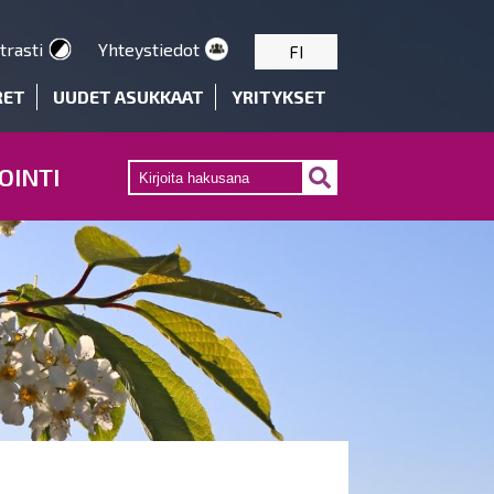
trasti
Yhteystiedot
FI
RET
UUDET ASUKKAAT
YRITYKSET
OINTI