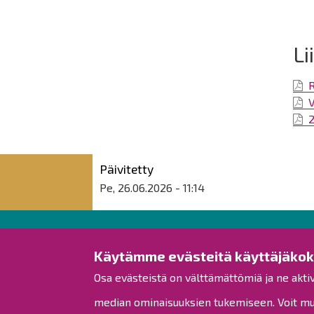
Li
V
Päivitetty
Pe, 26.06.2026 - 11:14
Raahen kaupunki
Käytämme evästeitä käyttäjäko
Osa evästeistä on välttämättömiä ja ne akti
Rantakatu 50
PL 62
median ominaisuuksien tukemiseen. Voit muo
92100 Raahe