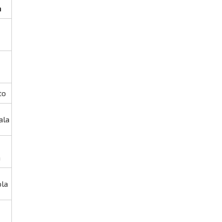
n
to
ala
n
ola