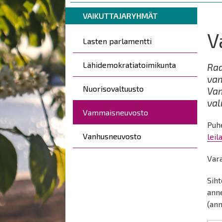
are
Breadcrumbs
You
here:
VAIKUTTAJARYHMÄT
are
V
Päävalikko
here:
Lasten parlamentti
Lähidemokratiatoimikunta
Raa
vam
Nuorisovaltuusto
Vam
val
Vammaisneuvosto
Puhe
Vanhusneuvosto
lei
Var
Siht
anne
(ann