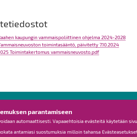
itetiedostot
Raahen kaupungin vammaispoliittinen ohjelma 2024-2028
ammaisneuvoston toimintasääntö, päivitetty 7.10.2024
2025 Toimintakertomus vammaisneuvosto.pdf
Ota yhteyttä!
Tut
kemuksen parantamiseen
voidaan automaattisesti. Vapaaehtoisia evästeitä käytetään sivu
Yleinen palaute
Esitysl
Palautetta toimipisteille
kata antamiasi suostumuksia milloin tahansa Evästeasetukset-
Viranh
Toimipisteet