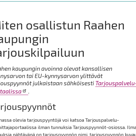
iten osallistun Raahen
aupungin
arjouskilpailuun
hen kaupungin avoinna olevat kansallisen
nysarvon tai EU-kynnysarvon ylittävät
jouspyynnöt julkaistaan sähköisesti
Tarjouspalvelu
taalissa
.
arjouspyynnöt
assa olevia tarjouspyyntöjä voi katsoa Tarjouspalvelu-
ittajaportaalissa ilman tunnuksia Tarjouspyynnöt-osiossa. Ilm
nuksia nähtävänä on tarjouspyynnön nimi, tarjouspyynnön kuva