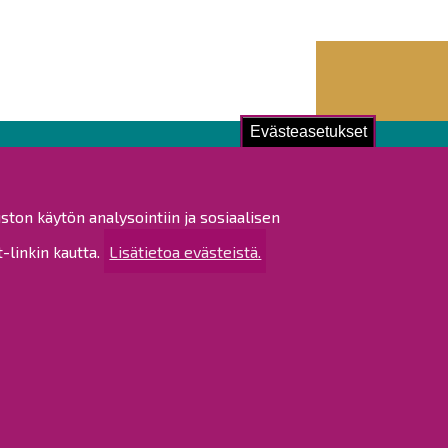
Evästeasetukset
ustu!
ston käytön analysointiin ja sosiaalisen
istat ja pöytäkirjat
linkin kautta.
Lisätietoa evästeistä.
altijapäätökset
ukset
ötietojen käsittely
tettavuusseloste
rtta
 sivustosta