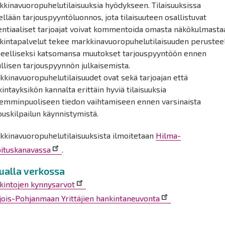
kinavuoropuhelutilaisuuksia hyödykseen. Tilaisuuksissa
ellään tarjouspyyntöluonnos, jota tilaisuuteen osallistuvat
entiaaliset tarjoajat voivat kommentoida omasta näkökulmasta
kintapalvelut tekee markkinavuoropuhelutilaisuuden perustee
peelliseksi katsomansa muutokset tarjouspyyntöön ennen
llisen tarjouspyynnön julkaisemista.
kinavuoropuhelutilaisuudet ovat sekä tarjoajan että
intayksikön kannalta erittäin hyviä tilaisuuksia
emminpuoliseen tiedon vaihtamiseen ennen varsinaista
ouskilpailun käynnistymistä.
kkinavuoropuhelutilaisuuksista ilmoitetaan
Hilma-
oituskanavassa
.
ualla verkossa
kintojen kynnysarvot
jois-Pohjanmaan Yrittäjien hankintaneuvonta