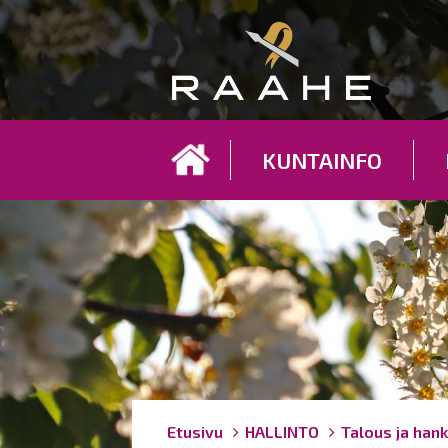
Koh
KUNTAINFO
Breadcrumbs
You
Etusivu
HALLINTO
Talous ja hank