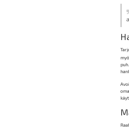
H
Tarj
my
puh.
hank
Avoi
omaa
käy
M
Raa