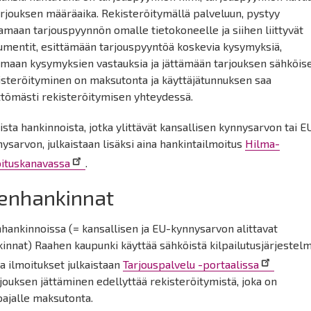
arjouksen määräaika. Rekisteröitymällä palveluun, pystyy
amaan tarjouspyynnön omalle tietokoneelle ja siihen liittyvät
umentit, esittämään tarjouspyyntöä koskevia kysymyksiä,
maan kysymyksien vastauksia ja jättämään tarjouksen sähköise
isteröityminen on maksutonta ja käyttäjätunnuksen saa
ttömästi rekisteröitymisen yhteydessä.
ista hankinnoista, jotka ylittävät kansallisen kynnysarvon tai E
ysarvon, julkaistaan lisäksi aina hankintailmoitus
Hilma-
oituskanavassa
.
ienhankinnat
hankinnoissa (= kansallisen ja EU-kynnysarvon alittavat
innat) Raahen kaupunki käyttää sähköistä kilpailutusjärjestelm
a ilmoitukset julkaistaan
Tarjouspalvelu -portaalissa
rjouksen jättäminen edellyttää rekisteröitymistä, joka on
oajalle maksutonta.