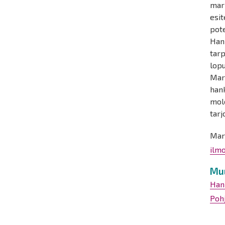
mark
esit
pot
Han
tar
lopu
Mark
hank
mol
tarj
Mar
ilm
Mu
Han
Poh