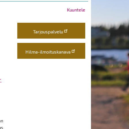
Kuuntele
Tarjouspalvelu
Hilma-ilmoituskanava
-
an
us