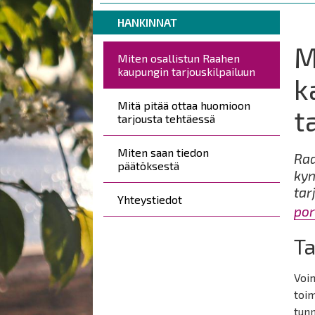
are
Breadcrumbs
You
here:
HANKINNAT
are
M
Päävalikko
here:
Miten osallistun Raahen
kaupungin tarjouskilpailuun
k
Mitä pitää ottaa huomioon
t
tarjousta tehtäessä
Miten saan tiedon
Raa
päätöksestä
kyn
tar
Yhteystiedot
por
T
Voim
toim
tun