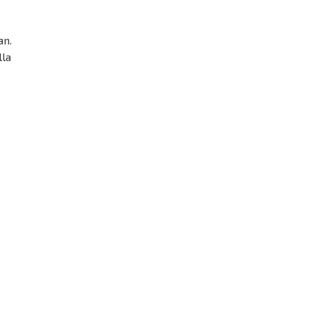
an.
lla