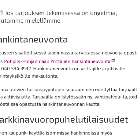
Jos tarjouksen tekemisessä on ongelmia,
autamme mielellämme.
ankintaneuvonta
ousten sisällöllisessä laadinnassa tarvittaessa neuvoo ja opast
ös
Pohjois-Pohjanmaan Yrittäjien hankintaneuvonta
 040 534 3932. Hankintaneuvonta on yrittäjille ja julkisille
intayksiköille maksutonta.
nna olevien tarjouspyyntöjen seuraaminen edellyttää tarjoajil
 aktiivisuutta. Tarjoajilla on käytössään ns. vahtipalveluita, joi
töstä saa opastusta hankintaneuvonnan kautta.
arkkinavuoropuhelutilaisuudet
hen kaupunki käyttää isommissa hankinnoissa myös