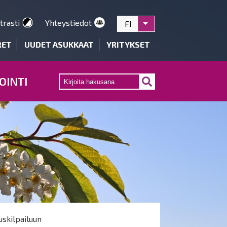
trasti
Yhteystiedot
FI
Listaa lisätoiminnot
RET
UUDET ASUKKAAT
YRITYKSET
OINTI
uskilpailuun