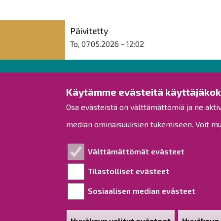
Päivitetty
To, 07.05.2026 - 12:02
Raahen kaupunki
Käytämme evästeitä käyttäjäko
Osa evästeistä on välttämättömiä ja ne akti
Rantakatu 50
PL 62
median ominaisuuksien tukemiseen. Voit muo
92100 Raahe
Puh.
08 439 3111
(vaihde)
Välttämättömät evästeet
kirjaamo@raahe.fi
Tilastolliset evästeet
Y-tunnus: 1791817-6
Laskutus
Sosiaalisen median evästeet
Hyväksyn valitut evästeet
Hyväksyn 
Poista hy