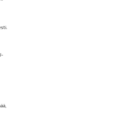
sti.
U-
ää,