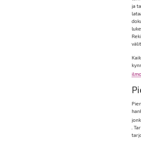
ja t
lata
dok
luke
Rek
väli
Kaik
kynn
ilm
P
Pien
hank
jonk
. Ta
tarj