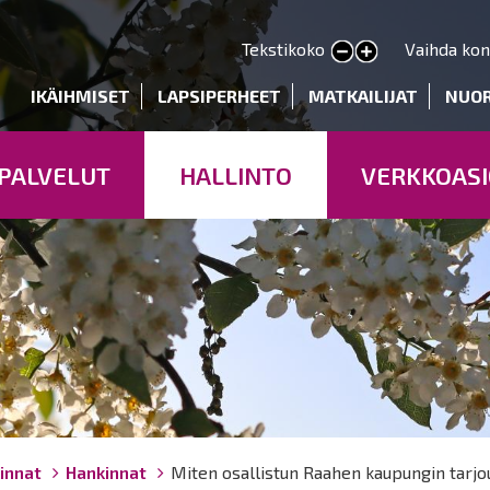
Hyppää
pääsisältöön
Tekstikoko
Vaihda kon
Pienennä tekstin kokoa
Suurenna tekstin kokoa
deryhmät
IKÄIHMISET
LAPSIPERHEET
MATKAILIJAT
NUO
PALVELUT
HALLINTO
VERKKOASI
innat
Hankinnat
Miten osallistun Raahen kaupungin tarjo