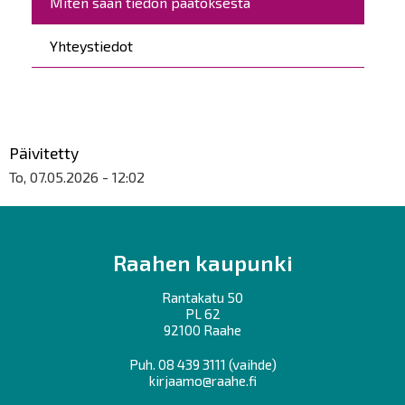
Miten saan tiedon päätöksestä
Yhteystiedot
Päivitetty
To, 07.05.2026 - 12:02
Raahen kaupunki
Rantakatu 50
PL 62
92100 Raahe
Puh.
08 439 3111
(vaihde)
kirjaamo@raahe.fi