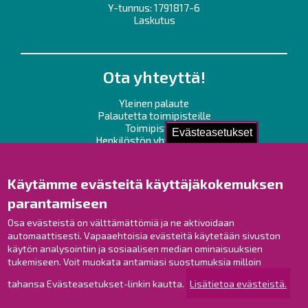
Y-tunnus: 1791817-6
Laskutus
Ota yhteyttä!
Yleinen palaute
Palautetta toimipisteille
Toimipisteet
Evästeasetukset
Henkilöstön yhteystiedot
Opaskartta
Käytämme evästeitä käyttäjäkokemuksen
Raahe Facebookissa
parantamiseen
Raahe Instagramissa
Osa evästeistä on välttämättömiä ja ne aktivoidaan
Raahe LinkedInissä
automaattisesti. Vapaaehtoisia evästeitä käytetään sivuston
Raahe YouTubessa
käytön analysointiin ja sosiaalisen median ominaisuuksien
tukemiseen. Voit muokata antamiasi suostumuksia milloin
tahansa Evästeasetukset-linkin kautta.
Lisätietoa evästeistä.
Tutustu!