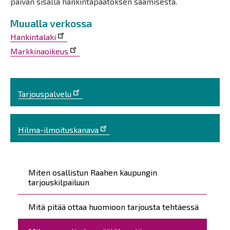
päivän sisällä hankintapäätöksen saamisesta.
Muualla verkossa
Hankintalaki
Markkinaoikeus
Tarjouspalvelu
Hilma-ilmoituskanava
Päävalikko
Miten osallistun Raahen kaupungin
tarjouskilpailuun
Mitä pitää ottaa huomioon tarjousta tehtäessä