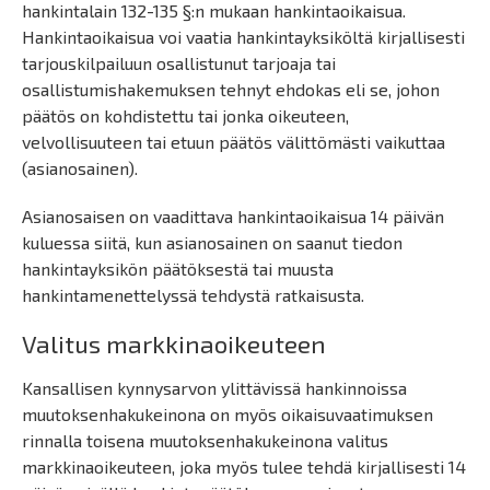
hankintalain 132-135 §:n mukaan hankintaoikaisua.
Hankintaoikaisua voi vaatia hankintayksiköltä kirjallisesti
tarjouskilpailuun osallistunut tarjoaja tai
osallistumishakemuksen tehnyt ehdokas eli se, johon
päätös on kohdistettu tai jonka oikeuteen,
velvollisuuteen tai etuun päätös välittömästi vaikuttaa
(asianosainen).
Asianosaisen on vaadittava hankintaoikaisua 14 päivän
kuluessa siitä, kun asianosainen on saanut tiedon
hankintayksikön päätöksestä tai muusta
hankintamenettelyssä tehdystä ratkaisusta.
Valitus markkinaoikeuteen
Kansallisen kynnysarvon ylittävissä hankinnoissa
muutoksenhakukeinona on myös oikaisuvaatimuksen
rinnalla toisena muutoksenhakukeinona valitus
markkinaoikeuteen, joka myös tulee tehdä kirjallisesti 14