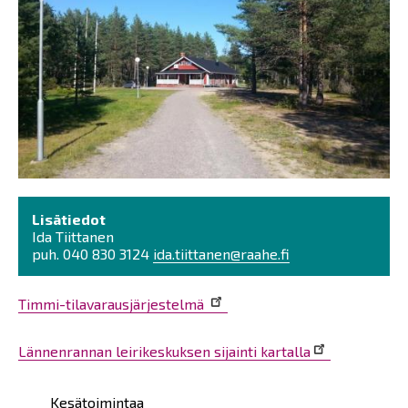
Lisätiedot
Ida Tiittanen
puh. 040 830 3124
ida.tiittanen@raahe.fi
Timmi-tilavarausjärjestelmä
Lännenrannan leirikeskuksen sijainti kartalla
Päävalikko
Kesätoimintaa