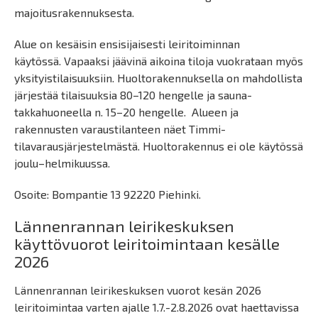
majoitusrakennuksesta.
Alue on kesäisin ensisijaisesti leiritoiminnan
käytössä. Vapaaksi jäävinä aikoina tiloja vuokrataan myös
yksityistilaisuuksiin. Huoltorakennuksella on mahdollista
järjestää tilaisuuksia 80–120 hengelle ja sauna-
takkahuoneella n. 15–20 hengelle. Alueen ja
rakennusten varaustilanteen näet Timmi-
tilavarausjärjestelmästä. Huoltorakennus ei ole käytössä
joulu–helmikuussa.
Osoite: Bompantie 13 92220 Piehinki.
Lännenrannan leirikeskuksen
käyttövuorot leiritoimintaan kesälle
2026
Lännenrannan leirikeskuksen vuorot kesän 2026
leiritoimintaa varten ajalle 1.7.-2.8.2026 ovat haettavissa