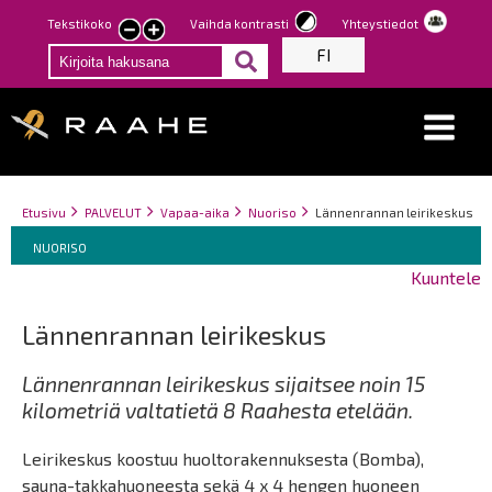
Hyppää
Tekstikoko
Vaihda kontrasti
Yhteystiedot
Pienennä
Suurenna
pääsisältöön
FI
tekstin
tekstin
kokoa
kokoa
Breadcrumbs
You
Etusivu
PALVELUT
Vapaa-aika
Nuoriso
Lännenrannan leirikeskus
Breadcrumbs
are
You
NUORISO
here:
are
Kuuntele
here:
Lännenrannan leirikeskus
Lännenrannan leirikeskus sijaitsee noin 15
kilometriä valtatietä 8 Raahesta etelään.
Leirikeskus koostuu huoltorakennuksesta (Bomba),
sauna-takkahuoneesta sekä 4 x 4 hengen huoneen