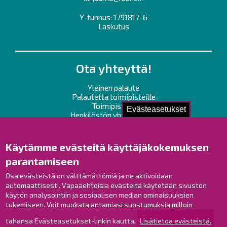
Y-tunnus: 1791817-6
Laskutus
Ota yhteyttä!
Yleinen palaute
Palautetta toimipisteille
Toimipisteet
Evästeasetukset
Henkilöstön yhteystiedot
Opaskartta
Käytämme evästeitä käyttäjäkokemuksen
Raahe Facebookissa
parantamiseen
Raahe Instagramissa
Raahe LinkedInissä
Osa evästeistä on välttämättömiä ja ne aktivoidaan
automaattisesti. Vapaaehtoisia evästeitä käytetään sivuston
Raahe YouTubessa
käytön analysointiin ja sosiaalisen median ominaisuuksien
tukemiseen. Voit muokata antamiasi suostumuksia milloin
tahansa Evästeasetukset-linkin kautta.
Lisätietoa evästeistä.