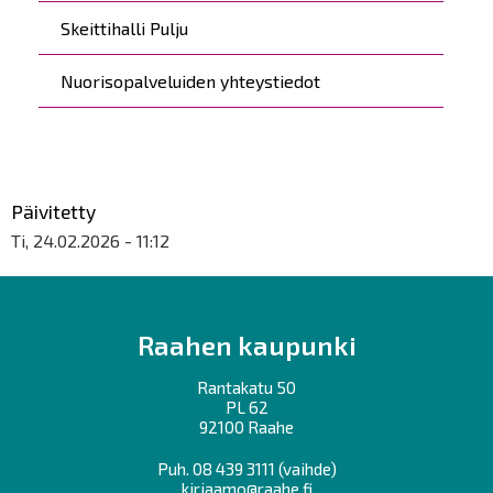
Skeittihalli Pulju
Nuorisopalveluiden yhteystiedot
Päivitetty
Ti, 24.02.2026 - 11:12
Raahen kaupunki
Rantakatu 50
PL 62
92100 Raahe
Puh.
08 439 3111
(vaihde)
kirjaamo@raahe.fi