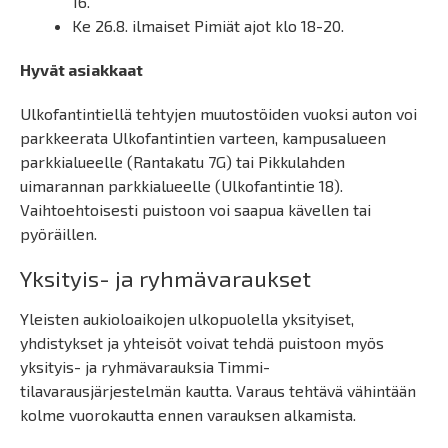
16.
Ke 26.8. ilmaiset Pimiät ajot klo 18-20.
Hyvät asiakkaat
Ulkofantintiellä tehtyjen muutostöiden vuoksi auton voi
parkkeerata Ulkofantintien varteen, kampusalueen
parkkialueelle (Rantakatu 7G) tai Pikkulahden
uimarannan parkkialueelle (Ulkofantintie 18).
Vaihtoehtoisesti puistoon voi saapua kävellen tai
pyöräillen.
Yksityis- ja ryhmävaraukset
Yleisten aukioloaikojen ulkopuolella yksityiset,
yhdistykset ja yhteisöt voivat tehdä puistoon myös
yksityis- ja ryhmävarauksia Timmi-
tilavarausjärjestelmän kautta. Varaus tehtävä vähintään
kolme vuorokautta ennen varauksen alkamista.