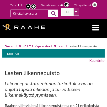
Hyppää
Tekstikoko
Vaihda kontrasti
Yhteystiedot
Pienennä
Suurenna
pääsisältöön
FI
Listaa lisätoiminno
tekstin
tekstin
kokoa
kokoa
Breadcrumbs
You
Etusivu
PALVELUT
Vapaa-aika
Nuoriso
Lasten liikennepuisto
Breadcrumbs
are
You
NUORISO
here:
are
Kuuntele
here:
Lasten liikennepuisto
Liikennepuistotoiminnan tarkoituksena on
ohjata lapsia oikeaan ja turvalliseen
liikennekäyttäytymiseen.
Raahen viihtyisässä liikennepuistossa on 21 erikokoista