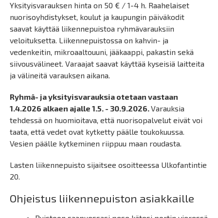
Yksityisvarauksen hinta on 50 € / 1-4 h. Raahelaiset
nuorisoyhdistykset, koulut ja kaupungin päiväkodit
saavat käyttää liikennepuistoa ryhmävarauksiin
veloituksetta. Liikennepuistossa on kahvin- ja
vedenkeitin, mikroaaltouuni, jääkaappi, pakastin sekä
siivousvälineet. Varaajat saavat käyttää kyseisiä laitteita
ja välineitä varauksen aikana.
Ryhmä- ja yksityisvarauksia otetaan vastaan
1.4.2026 alkaen ajalle 1.5. - 30.9.2026.
Varauksia
tehdessä on huomioitava, että nuorisopalvelut eivät voi
taata, että vedet ovat kytketty päälle toukokuussa.
Vesien päälle kytkeminen riippuu maan roudasta.
Lasten liikennepuisto sijaitsee osoitteessa Ulkofantintie
20.
Ohjeistus liikennepuiston asiakkaille
Puistoon saapuessasi pese kätesi portin vieressä