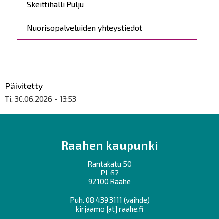
Skeittihalli Pulju
Nuorisopalveluiden yhteystiedot
Päivitetty
Ti, 30.06.2026 - 13:53
Raahen kaupunki
Rantakatu 50
PL 62
92100 Raahe
Puh.
08 439 3111
(vaihde)
kirjaamo
[at]
raahe.fi