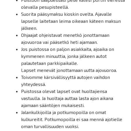
olevalla pesupisteellä.
Suorita pääsymaksu kioskin ovelta. Ajavalle
lapselle laitetaan leima oikeaan käteen maksun
jälkeen.
Ohjaajat ohjeistavat menetkö jonottamaan
ajovuoroa vai pääsetkö heti ajamaan.
Jos puistossa on paljon asiakkaita, ajoaika on
kymmenen minuuttia, jonka jälkeen autot
palautetaan parkkipaikalle.
Lapset menevät jonottamaan uutta ajovuoroa.
Toivomme kärsivällisyyttä autojen vaihdon
yhteydessä.
Puistossa olevat lapset ovat huoltajiensa
vastuulla. Ja huoltaja auttaa lasta ajon aikana
ajamaan sääntöjen mukaisesti.
Jalankulkijoilla ja potkumopoilla on omat
kulkureitit. Potkumopoilla ei saa mennä ajotielle
oman turvallisuuden vuoksi.