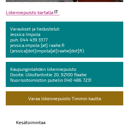
Liikennepuisto kartalla
Varaukset ja tiedustelut:
Jessica Impola
puh. 044 439 3377
jessica.impola
[at]
raahe.fi
(jessica[dot]impola[at]raahe[dot]fi)
Kaupunginlahden liikennepuisto
Osoite:
Ulkofantintie 20, 92100 Raahe
Nuorisotoimiston puhelin 040 486 7231
Varaa liikennepuisto
Timmin
kautta
Päävalikko
Kesätoimintaa