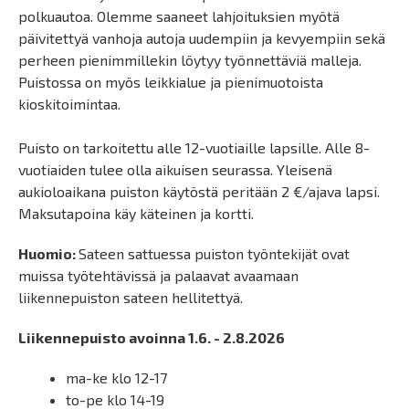
polkuautoa. Olemme saaneet lahjoituksien myötä
päivitettyä vanhoja autoja uudempiin ja kevyempiin sekä
perheen pienimmillekin löytyy työnnettäviä malleja.
Puistossa on myös leikkialue ja pienimuotoista
kioskitoimintaa.
Puisto on tarkoitettu alle 12-vuotiaille lapsille. Alle 8-
vuotiaiden tulee olla aikuisen seurassa. Yleisenä
aukioloaikana puiston käytöstä peritään 2 €/ajava lapsi.
Maksutapoina käy käteinen ja kortti.
Huomio:
Sateen sattuessa puiston työntekijät ovat
muissa työtehtävissä ja palaavat avaamaan
liikennepuiston sateen hellitettyä.
Liikennepuisto avoinna 1
.6. - 2.8.2026
ma-ke klo 12-17
to-pe klo 14-19