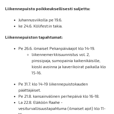
Liikennepuisto poikkeuksellisesti suljettu:
Juhannusviikolla pe 19.6.
ke 24.6. Kölifest:in takia.
Liikennepuiston tapahtumat:
Pe 26.6. ilmaiset Pekanpäiväajot klo 14-19.
liikennemerkkisuunnistus vol. 2,
pinssipaja, sumopainia kaikenikäisille,
kioski avoinna ja kaverikoirat paikalla klo
15-16.
Pe 31.7. klo 14-19 liikennepuistokauden
päättäjäiset.
Pe 21.8. kansainvälinen perhepäivä klo 16-18.
La 22.8. Eläköön Raahe -
vesiturvallisuustapahtuma (ilmaiset ajot) klo 11-