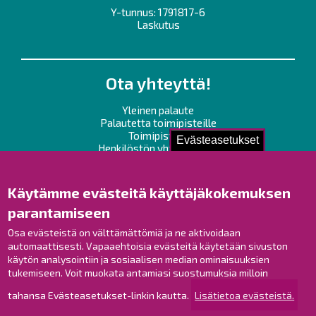
Y-tunnus: 1791817-6
Laskutus
Ota yhteyttä!
Yleinen palaute
Palautetta toimipisteille
Toimipisteet
Evästeasetukset
Henkilöstön yhteystiedot
Opaskartta
Käytämme evästeitä käyttäjäkokemuksen
Raahe Facebookissa
parantamiseen
Raahe Instagramissa
Raahe LinkedInissä
Osa evästeistä on välttämättömiä ja ne aktivoidaan
automaattisesti. Vapaaehtoisia evästeitä käytetään sivuston
Raahe YouTubessa
käytön analysointiin ja sosiaalisen median ominaisuuksien
tukemiseen. Voit muokata antamiasi suostumuksia milloin
tahansa Evästeasetukset-linkin kautta.
Lisätietoa evästeistä.
Tutustu!