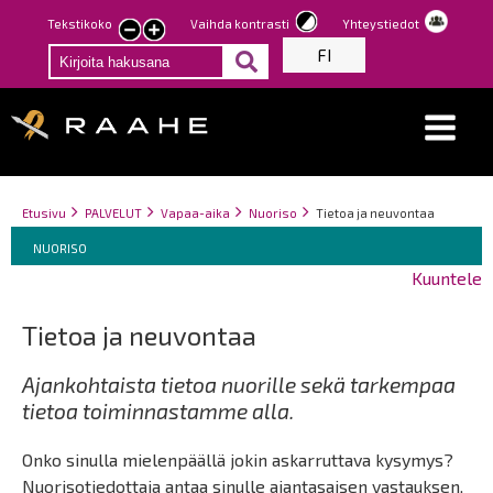
Hyppää
Tekstikoko
Vaihda kontrasti
Yhteystiedot
Pienennä
Suurenna
pääsisältöön
FI
tekstin
tekstin
kokoa
kokoa
Breadcrumbs
You
Etusivu
PALVELUT
Vapaa-aika
Nuoriso
Tietoa ja neuvontaa
Breadcrumbs
are
You
NUORISO
here:
are
Kuuntele
here:
Tietoa ja neuvontaa
Ajankohtaista tietoa nuorille sekä tarkempaa
tietoa toiminnastamme alla.
Onko sinulla mielenpäällä jokin askarruttava kysymys?
Nuorisotiedottaja antaa sinulle ajantasaisen vastauksen,