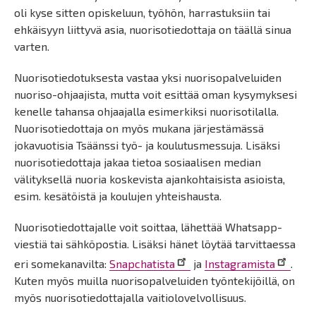
oli kyse sitten opiskeluun, työhön, harrastuksiin tai
ehkäisyyn liittyvä asia, nuorisotiedottaja on täällä sinua
varten.
Nuorisotiedotuksesta vastaa yksi nuorisopalveluiden
nuoriso-ohjaajista, mutta voit esittää oman kysymyksesi
kenelle tahansa ohjaajalla esimerkiksi nuorisotilalla.
Nuorisotiedottaja on myös mukana järjestämässä
jokavuotisia Tsäänssi työ- ja koulutusmessuja. Lisäksi
nuorisotiedottaja jakaa tietoa sosiaalisen median
välityksellä nuoria koskevista ajankohtaisista asioista,
esim. kesätöistä ja koulujen yhteishausta.
Nuorisotiedottajalle voit soittaa, lähettää Whatsapp-
viestiä tai sähköpostia. Lisäksi hänet löytää tarvittaessa
eri somekanavilta:
Snapchatista
ja
Instagramista
.
Kuten myös muilla nuorisopalveluiden työntekijöillä, on
myös nuorisotiedottajalla vaitiolovelvollisuus.