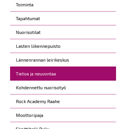
Toiminta
Tapahtumat
Nuorisotilat
Lasten liikennepuisto
Lännenrannan leirikeskus
Tietoa ja neuvontaa
Kohdennettu nuorisotyö
Rock Academy Raahe
Moottoripaja
Skeittihalli Pulju