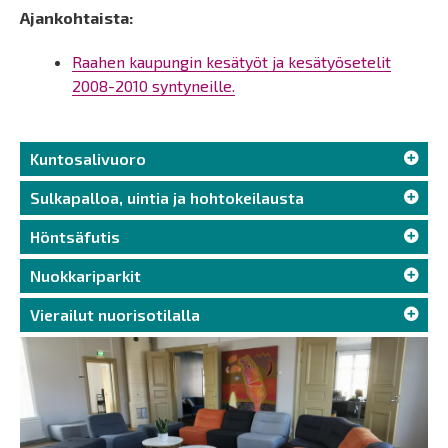
Ajankohtaista:
Raahen kaupungin kesätyöt ja kesätyösetelit
2008-2010 syntyneille.
Kuntosalivuoro
Sulkapalloa, uintia ja hohtokeilausta
Höntsäfutis
Nuokkariparkit
Vierailut nuorisotilalla