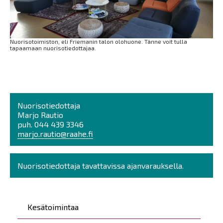
Nuorisotoimiston, eli Friemanin talon olohuone. Tänne voit tulla
tapaamaan nuorisotiedottajaa.
Nuorisotiedottaja
Marjo Rautio
puh. 044 439 3346
marjo.rautio@raahe.fi
Nuorisotiedottaja tavattavissa ajanvarauksella.
Päävalikko
Kesätoimintaa