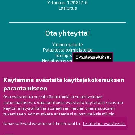
Y-tunnus: 1791817-6
Laskutus
Ota yhteyttä!
Yleinen palaute
Palautetta toimipisteille
Toimipisteet
Evästeasetukset
Henkilöstön yhteystiedot
Opaskartta
Käytämme evästeitä käyttäjäkokemuksen
Raahe Facebookissa
parantamiseen
Raahe Instagramissa
Osa evästeistä on välttämättömiä ja ne aktivoidaan
Raahe LinkedInissä
automaattisesti. Vapaaehtoisia evästeitä käytetään sivuston
Raahe YouTubessa
käytön analysointiin ja sosiaalisen median ominaisuuksien
tukemiseen. Voit muokata antamiasi suostumuksia milloin
tahansa Evästeasetukset-linkin kautta.
Lisätietoa evästeistä.
Tutustu!