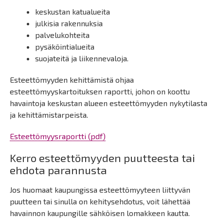
keskustan katualueita
julkisia rakennuksia
palvelukohteita
pysäköintialueita
suojateitä ja liikennevaloja.
Esteettömyyden kehittämistä ohjaa
esteettömyyskartoituksen raportti, johon on koottu
havaintoja keskustan alueen esteettömyyden nykytilasta
ja kehittämistarpeista.
Esteettömyysraportti (pdf)
Kerro esteettömyyden puutteesta tai
ehdota parannusta
Jos huomaat kaupungissa esteettömyyteen liittyvän
puutteen tai sinulla on kehitysehdotus, voit lähettää
havainnon kaupungille sähköisen lomakkeen kautta.