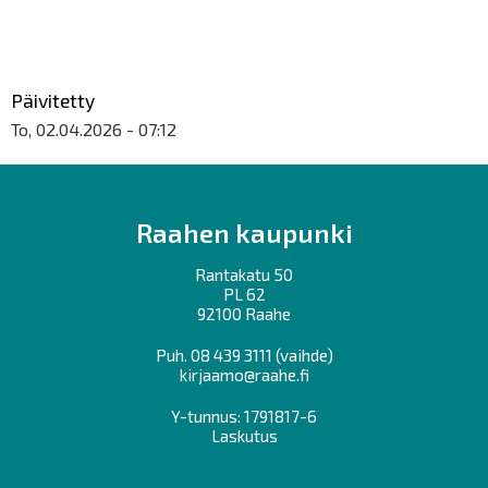
Päivitetty
To, 02.04.2026 - 07:12
Raahen kaupunki
Rantakatu 50
PL 62
92100 Raahe
Puh.
08 439 3111
(vaihde)
kirjaamo@raahe.fi
Y-tunnus: 1791817-6
Laskutus