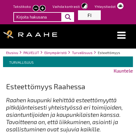
Hyppää
Tekstikoko
Vaihda kontrasti
Yhteystiedot
Pienennä
Suurenna
pääsisältöön
FI
tekstin
tekstin
kokoa
kokoa
Breadcrumbs
You
Etusivu
PALVELUT
Elinympäristö
Turvallisuus
Esteettömyys
Breadcrumbs
are
You
TURVALLISUUS
here:
are
Kuuntele
here:
Esteettömyys Raahessa
Raahen kaupunki kehittää esteettömyyttä
pitkäjänteisesti yhteistyössä eri toimijoiden,
asiantuntijoiden ja kaupunkilaisten kanssa.
Tavoitteena on, että liikkuminen, asiointi ja
osallistuminen ovat sujuvia kaikille.