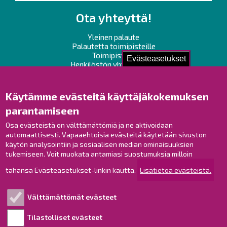
Ota yhteyttä!
Yleinen palaute
Palautetta toimipisteille
Toimipisteet
Evästeasetukset
Henkilöstön yhteystiedot
Opaskartta
Käytämme evästeitä käyttäjäkokemuksen
Raahe Facebookissa
parantamiseen
Raahe Instagramissa
Osa evästeistä on välttämättömiä ja ne aktivoidaan
Raahe LinkedInissä
automaattisesti. Vapaaehtoisia evästeitä käytetään sivuston
Raahe YouTubessa
käytön analysointiin ja sosiaalisen median ominaisuuksien
tukemiseen. Voit muokata antamiasi suostumuksia milloin
tahansa Evästeasetukset-linkin kautta.
Lisätietoa evästeistä.
Tutustu!
Välttämättömät evästeet
Esityslistat ja pöytäkirjat
Viranhaltijapäätökset
Tilastolliset evästeet