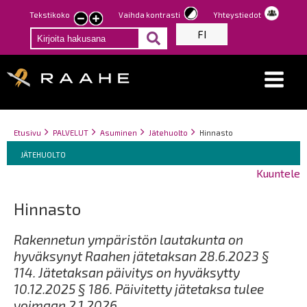
Hyppää
Tekstikoko
Vaihda kontrasti
Yhteystiedot
Pienennä
Suurenna
pääsisältöön
FI
tekstin
tekstin
kokoa
kokoa
Breadcrumbs
You
Etusivu
PALVELUT
Asuminen
Jätehuolto
Hinnasto
Breadcrumbs
are
You
JÄTEHUOLTO
here:
are
Kuuntele
here:
Hinnasto
Rakennetun ympäristön lautakunta on
hyväksynyt Raahen jätetaksan 28.6.2023 §
114. Jätetaksan päivitys on hyväksytty
10.12.2025 § 186. Päivitetty jätetaksa tulee
voimaan 2.1.2026.