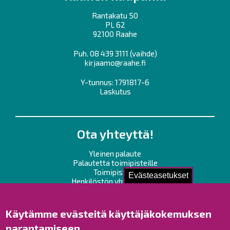
Rantakatu 50
PL 62
92100 Raahe
Puh.
08 439 3111
(vaihde)
kirjaamo@raahe.fi
Y-tunnus: 1791817-6
Laskutus
Ota yhteyttä!
Yleinen palaute
Palautetta toimipisteille
Toimipisteet
Evästeasetukset
Henkilöstön yhteystiedot
Opaskartta
Käytämme evästeitä käyttäjäkokemuksen
Raahe Facebookissa
parantamiseen