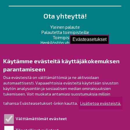
Ota yhteyttä!
Yleinen palaute
Palautetta toimipisteille
Toimipisteet
Evästeasetukset
Henkilöstön yhteystiedot
Opaskartta
Käytämme evästeitä käyttäjäkokemuksen
Raahe Facebookissa
parantamiseen
Raahe Instagramissa
Raahe LinkedInissä
Osa evästeistä on välttämättömiä ja ne aktivoidaan
automaattisesti. Vapaaehtoisia evästeitä käytetään sivuston
Raahe YouTubessa
käytön analysointiin ja sosiaalisen median ominaisuuksien
tukemiseen. Voit muokata antamiasi suostumuksia milloin
tahansa Evästeasetukset-linkin kautta.
Lisätietoa evästeistä.
Tutustu!
Välttämättömät evästeet
Esityslistat ja pöytäkirjat
Viranhaltijapäätökset