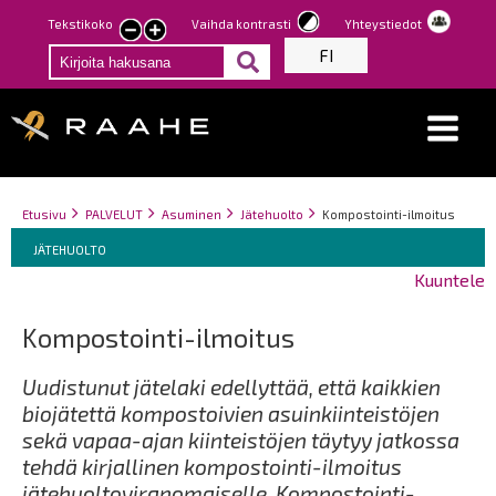
Hyppää
Tekstikoko
Vaihda kontrasti
Yhteystiedot
Pienennä
Suurenna
pääsisältöön
FI
tekstin
tekstin
kokoa
kokoa
Breadcrumbs
You
Etusivu
PALVELUT
Asuminen
Jätehuolto
Kompostointi-ilmoitus
Breadcrumbs
are
You
JÄTEHUOLTO
here:
are
Kuuntele
here:
Kompostointi-ilmoitus
Uudistunut jätelaki edellyttää, että kaikkien
biojätettä kompostoivien asuinkiinteistöjen
sekä vapaa-ajan kiinteistöjen täytyy jatkossa
tehdä kirjallinen kompostointi-ilmoitus
jätehuoltoviranomaiselle. Kompostointi-