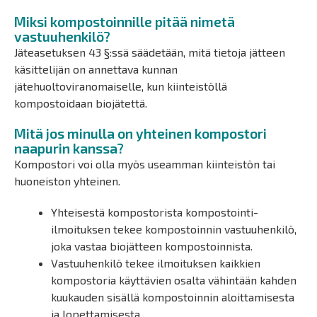
Miksi kompostoinnille pitää nimetä
vastuuhenkilö?
Jäteasetuksen 43 §:ssä säädetään, mitä tietoja jätteen
käsittelijän on annettava kunnan
jätehuoltoviranomaiselle, kun kiinteistöllä
kompostoidaan biojätettä.
Mitä jos minulla on yhteinen kompostori
naapurin kanssa?
Kompostori voi olla myös useamman kiinteistön tai
huoneiston yhteinen.
Yhteisestä kompostorista kompostointi-
ilmoituksen tekee kompostoinnin vastuuhenkilö,
joka vastaa biojätteen kompostoinnista.
Vastuuhenkilö tekee ilmoituksen kaikkien
kompostoria käyttävien osalta vähintään kahden
kuukauden sisällä kompostoinnin aloittamisesta
ja lopettamisesta.