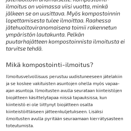
ilmoitus on voimassa viisi vuotta, minkä
jälkeen se on uusittava. Myös kompostoinnin
lopettamisesta tulee ilmoittaa. Raahessa
jätehuoltoviranomaisena toimii rakennetun
ympäristön lautakunta. Pelkän
puutarhajätteen kompostoinnista ilmoitusta ei
tarvitse tehdä.
Mikä kompostointi-ilmoitus?
Ilmoitusvelvollisuus perustuu uudistuneeseen jätelakiin
ja se koskee vakituisten asuntojen ohella myös vapaa-
ajan asuntoja. Ilmoitusten avulla seurataan kiinteistöjen
biojätteen käsittelytapaa niissä tapauksissa, kun
kiinteistö ei ole liittynyt biojätteen osalta
kiinteistöittäiseen jätteenkuljetukseen. Lisäksi
ilmoitusten avulla pyritään seuraamaan kierrätysasteen
toteutumista.