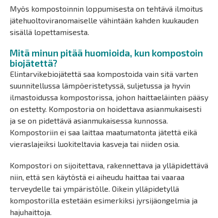
Myös kompostoinnin loppumisesta on tehtävä ilmoitus
jätehuoltoviranomaiselle vähintään kahden kuukauden
sisällä lopettamisesta.
Mitä minun pitää huomioida, kun kompostoin
biojätettä?
Elintarvikebiojätettä saa kompostoida vain sitä varten
suunnitellussa lämpöeristetyssä, suljetussa ja hyvin
ilmastoidussa kompostorissa, johon haittaeläinten pääsy
on estetty. Kompostoria on hoidettava asianmukaisesti
ja se on pidettävä asianmukaisessa kunnossa.
Kompostoriin ei saa laittaa maatumatonta jätettä eikä
vieraslajeiksi luokiteltavia kasveja tai niiden osia.
Kompostori on sijoitettava, rakennettava ja ylläpidettävä
niin, että sen käytöstä ei aiheudu haittaa tai vaaraa
terveydelle tai ympäristölle. Oikein ylläpidetyllä
kompostorilla estetään esimerkiksi jyrsijäongelmia ja
hajuhaittoja.