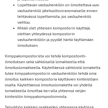
Lopettavan vastuuhenkilön on ilmoitettava uusi
vastuuhenkilö jätehuoltoviranomaiselle ennen
tehtävässä lopettamista, jos vastuuhenkilö
vaihtuu.
Mikäli olet yhteisen kompostorin käyttäjä,
olethan yhteydessä kompostorin
vastuuhenkilöön ja pyydät häntä täyttämään
ilmoituksen.
Kimppakompostorista voi tehdä kompostointi-
ilmoituksen sekä sähköisellä lomakkeella että
ilmoituslomakkeella. Käytettäessä sähköistä lomaketta
tulee kimppakompostorin vastuuhenkilön tehdä oma
ilmoitus kaikkien kompostoria käyttävien kiinteistöjen
osalta. Käytettäessä ilmoituslomaketta voi yhdellä
lomakkeella ilmoittaa kerralla yhteensä neljän
kiinteistön kimppakompostoinnista.
Taloyhtiön kaikkien osakkaiden yhteisessä käytössä