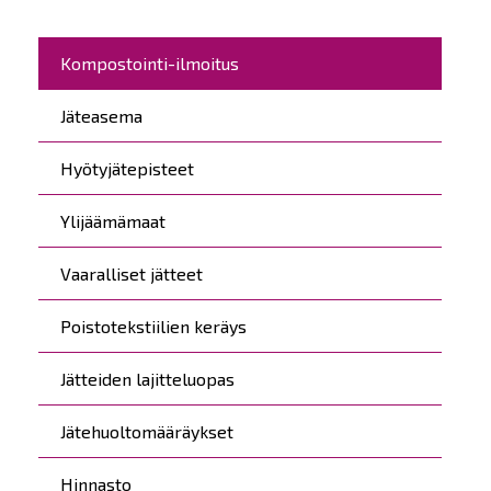
Päävalikko
Kompostointi-ilmoitus
Jäteasema
Hyötyjätepisteet
Ylijäämämaat
Vaaralliset jätteet
Poistotekstiilien keräys
Jätteiden lajitteluopas
Jätehuoltomääräykset
Hinnasto