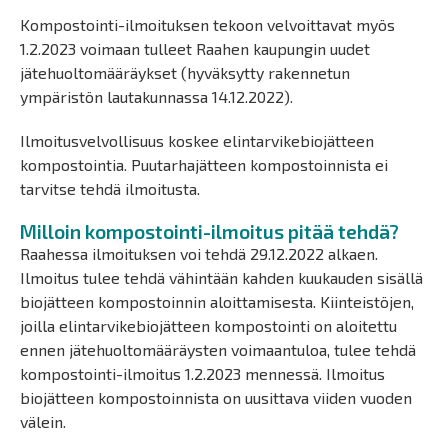
Kompostointi-ilmoituksen tekoon velvoittavat myös
1.2.2023 voimaan tulleet Raahen kaupungin uudet
jätehuoltomääräykset (hyväksytty rakennetun
ympäristön lautakunnassa 14.12.2022).
Ilmoitusvelvollisuus koskee elintarvikebiojätteen
kompostointia. Puutarhajätteen kompostoinnista ei
tarvitse tehdä ilmoitusta.
Milloin kompostointi-ilmoitus pitää tehdä?
Raahessa ilmoituksen voi tehdä 29.12.2022 alkaen.
Ilmoitus tulee tehdä vähintään kahden kuukauden sisällä
biojätteen kompostoinnin aloittamisesta. Kiinteistöjen,
joilla elintarvikebiojätteen kompostointi on aloitettu
ennen jätehuoltomääräysten voimaantuloa, tulee tehdä
kompostointi-ilmoitus 1.2.2023 mennessä. Ilmoitus
biojätteen kompostoinnista on uusittava viiden vuoden
välein.