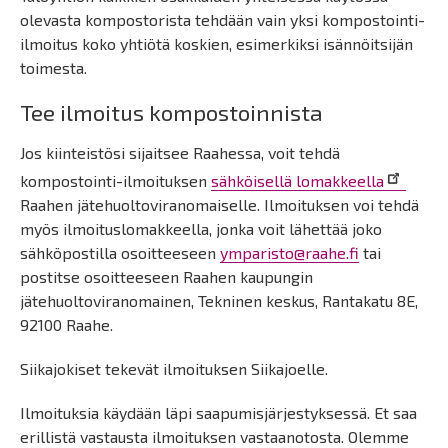
olevasta kompostorista tehdään vain yksi kompostointi-
ilmoitus koko yhtiötä koskien, esimerkiksi isännöitsijän
toimesta.
Tee ilmoitus kompostoinnista
Jos kiinteistösi sijaitsee Raahessa, voit tehdä
kompostointi-ilmoituksen
sähköisellä lomakkeella
Raahen jätehuoltoviranomaiselle. Ilmoituksen voi tehdä
myös ilmoituslomakkeella, jonka voit lähettää joko
sähköpostilla osoitteeseen
ymparisto@raahe.fi
tai
postitse osoitteeseen Raahen kaupungin
jätehuoltoviranomainen, Tekninen keskus, Rantakatu 8E,
92100 Raahe.
Siikajokiset tekevät ilmoituksen Siikajoelle.
Ilmoituksia käydään läpi saapumisjärjestyksessä. Et saa
erillistä vastausta ilmoituksen vastaanotosta. Olemme