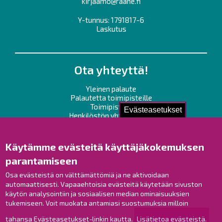
kirjaamo@raahe.fi
Y-tunnus: 1791817-6
Laskutus
Ota yhteyttä!
Yleinen palaute
Palautetta toimipisteille
Toimipisteet
Evästeasetukset
Henkilöstön yhteystiedot
Opaskartta
Käytämme evästeitä käyttäjäkokemuksen
Raahe Facebookissa
parantamiseen
Raahe Instagramissa
Osa evästeistä on välttämättömiä ja ne aktivoidaan
Raahe LinkedInissä
automaattisesti. Vapaaehtoisia evästeitä käytetään sivuston
Raahe YouTubessa
käytön analysointiin ja sosiaalisen median ominaisuuksien
tukemiseen. Voit muokata antamiasi suostumuksia milloin
tahansa Evästeasetukset-linkin kautta.
Lisätietoa evästeistä.