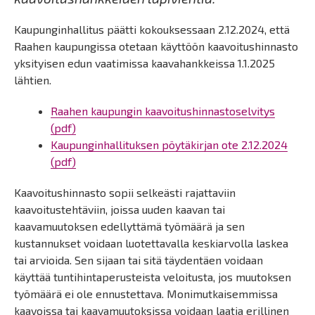
Kaupunginhallitus päätti kokouksessaan 2.12.2024, että
Raahen kaupungissa otetaan käyttöön kaavoitushinnasto
yksityisen edun vaatimissa kaavahankkeissa 1.1.2025
lähtien.
Raahen kaupungin kaavoitushinnastoselvitys
(pdf)
Kaupunginhallituksen pöytäkirjan ote 2.12.2024
(pdf)
Kaavoitushinnasto sopii selkeästi rajattaviin
kaavoitustehtäviin, joissa uuden kaavan tai
kaavamuutoksen edellyttämä työmäärä ja sen
kustannukset voidaan luotettavalla keskiarvolla laskea
tai arvioida. Sen sijaan tai sitä täydentäen voidaan
käyttää tuntihintaperusteista veloitusta, jos muutoksen
työmäärä ei ole ennustettava. Monimutkaisemmissa
kaavoissa tai kaavamuutoksissa voidaan laatia erillinen