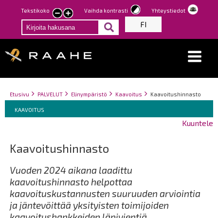
Hyppää
Tekstikoko
Vaihda kontrasti
Yhteystiedot
Pienennä
Suurenna
pääsisältöön
FI
tekstin
tekstin
kokoa
kokoa
Breadcrumbs
You
Etusivu
PALVELUT
Elinympäristö
Kaavoitus
Kaavoitushinnasto
Breadcrumbs
are
You
KAAVOITUS
here:
are
Kuuntele
here:
Kaavoitushinnasto
Vuoden 2024 aikana laadittu
kaavoitushinnasto helpottaa
kaavoituskustannusten suuruuden arviointia
ja jäntevöittää yksityisten toimijoiden
kaavoitushankkeiden läpivientiä.