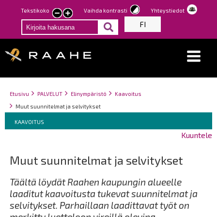
Hyppää
Tekstikoko
Vaihda kontrasti
Yhteystiedot
Pienennä
Suurenna
pääsisältöön
FI
tekstin
tekstin
kokoa
kokoa
Breadcrumbs
You
Etusivu
PALVELUT
Elinympäristö
Kaavoitus
are
Muut suunnitelmat ja selvitykset
here:
Breadcrumbs
You
KAAVOITUS
are
Kuuntele
here:
Muut suunnitelmat ja selvitykset
Täältä löydät Raahen kaupungin alueelle
laaditut kaavoitusta tukevat suunnitelmat ja
selvitykset. Parhaillaan laadittavat työt on
merkitty luetteloon vireillä olevina.