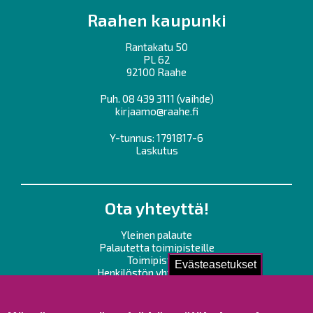
Raahen kaupunki
Rantakatu 50
PL 62
92100 Raahe
Puh.
08 439 3111
(vaihde)
kirjaamo@raahe.fi
Y-tunnus: 1791817-6
Laskutus
Ota yhteyttä!
Yleinen palaute
Palautetta toimipisteille
Toimipisteet
Evästeasetukset
Henkilöstön yhteystiedot
Opaskartta