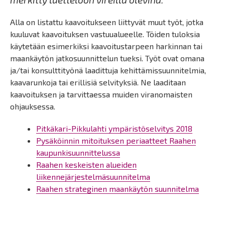
Alla on listattu kaavoitukseen liittyvät muut työt, jotka
kuuluvat kaavoituksen vastuualueelle. Töiden tuloksia
käytetään esimerkiksi kaavoitustarpeen harkinnan tai
maankäytön jatkosuunnittelun tueksi. Työt ovat omana
ja/tai konsulttityönä laadittuja kehittämissuunnitelmia,
kaavarunkoja tai erillisiä selvityksiä. Ne laaditaan
kaavoituksen ja tarvittaessa muiden viranomaisten
ohjauksessa.
Pitkäkari-Pikkulahti ympäristöselvitys 2018
Pysäköinnin mitoituksen periaatteet Raahen
kaupunkisuunnittelussa
Raahen keskeisten alueiden
liikennejärjestelmäsuunnitelma
Raahen strateginen maankäytön suunnitelma