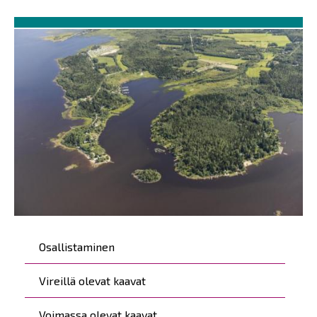
Päävalikko
Osallistaminen
Vireillä olevat kaavat
Voimassa olevat kaavat