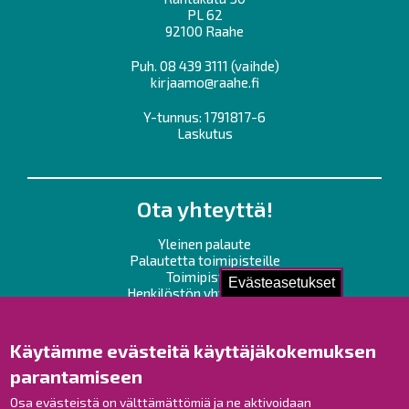
PL 62
92100 Raahe
Puh.
08 439 3111
(vaihde)
kirjaamo@raahe.fi
Y-tunnus: 1791817-6
Laskutus
Ota yhteyttä!
Yleinen palaute
Palautetta toimipisteille
Toimipisteet
Evästeasetukset
Henkilöstön yhteystiedot
Opaskartta
Käytämme evästeitä käyttäjäkokemuksen
Raahe Facebookissa
parantamiseen
Raahe Instagramissa
Raahe LinkedInissä
Osa evästeistä on välttämättömiä ja ne aktivoidaan