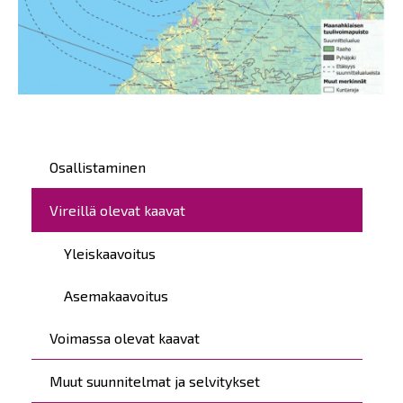
Maanahkiaisen merituulivoimapuiston osayleiskaava
Päävalikko
Osallistaminen
Vireillä olevat kaavat
Yleiskaavoitus
Asemakaavoitus
Voimassa olevat kaavat
Muut suunnitelmat ja selvitykset