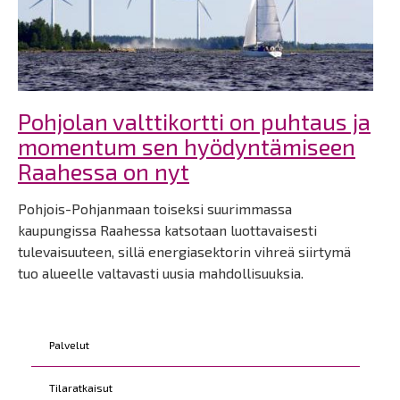
Pohjolan valttikortti on puhtaus ja
momentum sen hyödyntämiseen
Raahessa on nyt
Pohjois-Pohjanmaan toiseksi suurimmassa
kaupungissa Raahessa katsotaan luottavaisesti
tulevaisuuteen, sillä energiasektorin vihreä siirtymä
tuo alueelle valtavasti uusia mahdollisuuksia.
Kohderyhmät
Palvelut
Tilaratkaisut