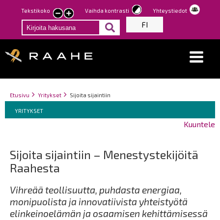
Hyppää
Tekstikoko
Vaihda kontrasti
Yhteystiedot
Pienennä
Suurenna
pääsisältöön
FI
tekstin
tekstin
kokoa
kokoa
Breadcrumbs
You
Etusivu
Yritykset
Sijoita sijaintiin
Breadcrumbs
are
You
YRITYKSET
here:
are
Kuuntele
here:
Sijoita sijaintiin – Menestystekijöitä
Raahesta
Vihreää teollisuutta, puhdasta energiaa,
monipuolista ja innovatiivista yhteistyötä
elinkeinoelämän ja osaamisen kehittämisessä