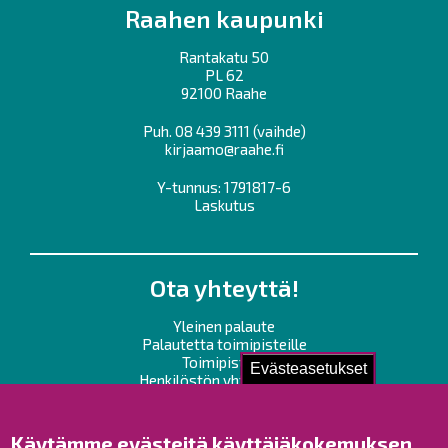
Raahen kaupunki
Rantakatu 50
PL 62
92100 Raahe
Puh.
08 439 3111
(vaihde)
kirjaamo@raahe.fi
Y-tunnus: 1791817-6
Laskutus
Ota yhteyttä!
Yleinen palaute
Palautetta toimipisteille
Toimipisteet
Evästeasetukset
Henkilöstön yhteystiedot
Opaskartta
Käytämme evästeitä käyttäjäkokemuksen