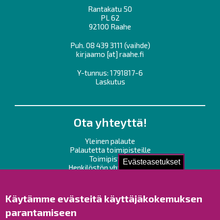
Rantakatu 50
PL 62
92100 Raahe
Puh.
08 439 3111
(vaihde)
kirjaamo
[at]
raahe.fi
Y-tunnus: 1791817-6
Laskutus
Ota yhteyttä!
Yleinen palaute
Palautetta toimipisteille
Toimipisteet
Evästeasetukset
Henkilöstön yhteystiedot
Opaskartta
Käytämme evästeitä käyttäjäkokemuksen
Raahe Facebookissa
parantamiseen
Raahe Instagramissa