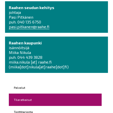
Raahen seudun kehitys
johtaja
Pasi Pitkänen
puh. 040 135 6750
pasi.pitkanen@raahe.fi
Raahen kaupunki
isännöitsijä
Miika Nikula
puh. 044 439 3828
miika.nikula
[at]
raahe.fi
(miika[dot]nikula[at]raahe[dot]fi)
Kohderyhmät
Palvelut
Tilaratkaisut
Tonttitarjonta