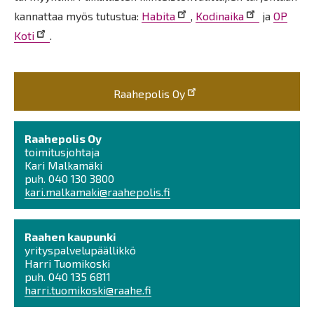
kannattaa myös tutustua:
Habita
,
Kodinaika
ja
OP
Koti
.
Raahepolis Oy
Raahepolis Oy
toimitusjohtaja
Kari Malkamäki
puh. 040 130 3800
kari.malkamaki@raahepolis.fi
Raahen kaupunki
yrityspalvelupäällikkö
Harri Tuomikoski
puh. 040 135 6811
harri.tuomikoski@raahe.fi