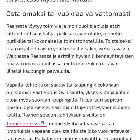
Osta omaksi tai vuokraa vaivattomasti
Raahesta löytyy toimivia ja monipuolisia tiloja etsit
sitten teollisuushallia, paikkaa ravintolalle, pienelle
putiikille tai kokonaiselle toimistohotellille. Toistaiseksi
tilaa on jäljellä aivan ydinkeskustassakin, viehättävässä
Wanhassa Raahessa ja erittäin hyvien liikenneyhteyksien
päässä omassa rauhassa, mutta kuitenkin riittävän
lähellä kaupungin palveluita.
Vapaita kohteita on saatavilla kaupungin kokonaan
omistaman Raahepolis Oy:n kautta, yksityisiltä ja joitain
tiloja myös suoraan kaupungilta. Tukea juuri sopivan
paikan löytämiseksi saat mainittujen yhteyshenkilöiden
kautta. Raahen seudun kehityksen sivuilla on
Toimitilapörssi
, minne yksityiset voivat jättää
ilmoituksia vapaana olevista tiloista joko vuokrattavaksi
tai myyntiin. Paikallisten kiinteistönvälittäjien tarjontaan