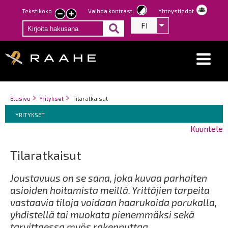
Hyppää
Tekstikoko
Vaihda kontrasti
Yhteystiedot
Pienennä
Suurenna
pääsisältöön
FI
Listaa lisätoiminno
tekstin
tekstin
kokoa
kokoa
Breadcrumbs
You
Etusivu
Yritykset
Tilaratkaisut
Breadcrumbs
are
You
YRITYKSET
here:
are
Kuuntele
here:
Tilaratkaisut
Joustavuus on se sana, joka kuvaa parhaiten
asioiden hoitamista meillä. Yrittäjien tarpeita
vastaavia tiloja voidaan haarukoida porukalla,
yhdistellä tai muokata pienemmäksi sekä
tarvittaessa myös rakennuttaa.