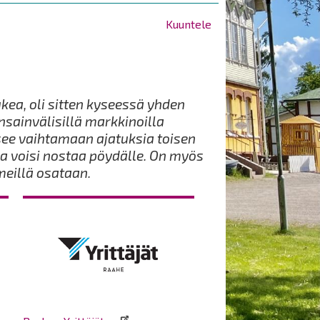
Kuuntele
ukea, oli sitten kyseessä yhden
nsainvälisillä markkinoilla
ääsee vaihtamaan ajatuksia toisen
ssaa voisi nostaa pöydälle. On myös
 meillä osataan.