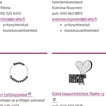
ja
työelämävastaava
 Ritola
Eveliina Noponen
050 325 6413
puh. 040 663 8815
.ritola@brahe.fi
eveliina.noponen@brahe.fi
yritysyhteistyö
yritysyhteistyö
koulutusvaihtoehdot
koulutusvaihtoehdot
Elävä kaupunkikeskus Raahe ry
n työllisyysalue
ntajan ja yrittäjän palvelut
08 439 4001
puh. 040 593 0876