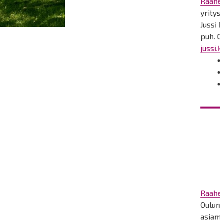
Raahe
yrity
Jussi
puh. 
jussi
Raah
Oulu
asiam