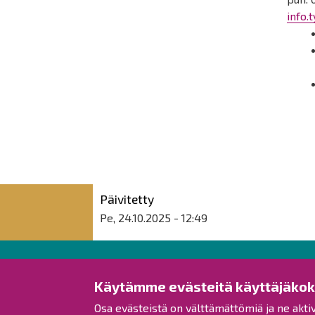
info.
Päivitetty
Pe, 24.10.2025 - 12:49
Raahen kaupunki
Käytämme evästeitä käyttäjäko
Osa evästeistä on välttämättömiä ja ne akti
Rantakatu 50