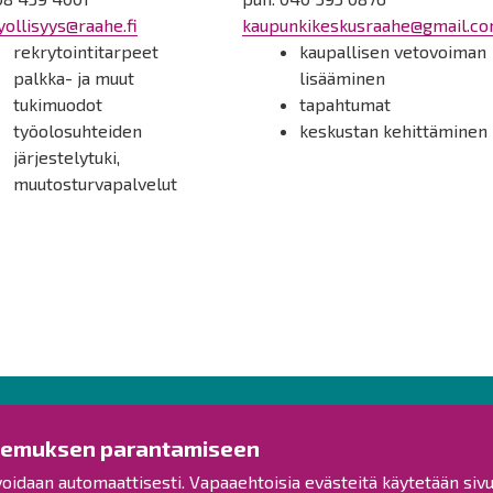
tyollisyys@raahe.fi
kaupunkikeskusraahe@gmail.c
rekrytointitarpeet
kaupallisen vetovoiman
palkka- ja muut
lisääminen
tukimuodot
tapahtumat
työolosuhteiden
keskustan kehittäminen
järjestelytuki,
muutosturvapalvelut
Ota yhteyttä!
Tut
kemuksen parantamiseen
voidaan automaattisesti. Vapaaehtoisia evästeitä käytetään sivu
Yleinen palaute