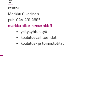
rehtori
Markku Oikarinen
puh.
044 491 4885
markku.oikarinen@rpkk.fi
yritysyhteistyö
koulutusvaihtoehdot
koulutus- ja toimistotilat