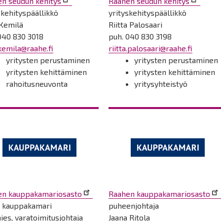
n seudun kehitys
Raahen seudun kehitys
skehityspäällikkö
yrityskehityspäällikkö
 Kemilä
Riitta Palosaari
040 830 3018
puh. 040 830 3198
.kemila@raahe.fi
riitta.palosaari@raahe.fi
yritysten perustaminen
yritysten perustaminen
yritysten kehittäminen
yritysten kehittäminen
rahoitusneuvonta
yritysyhteistyö
en kauppakamariosasto
Raahen kauppakamariosasto
n kauppakamari
puheenjohtaja
ies, varatoimitusjohtaja
Jaana Ritola