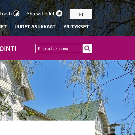
trasti
Yhteystiedot
FI
RET
UUDET ASUKKAAT
YRITYKSET
OINTI