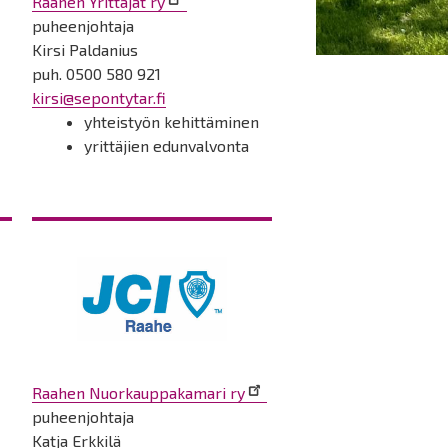
Raahen Yrittäjät ry
puheenjohtaja
Kirsi Paldanius
puh. 0500 580 921
kirsi@sepontytar.fi
yhteistyön kehittäminen
yrittäjien edunvalvonta
Raahen Nuorkauppakamari ry
puheenjohtaja
Katja Erkkilä