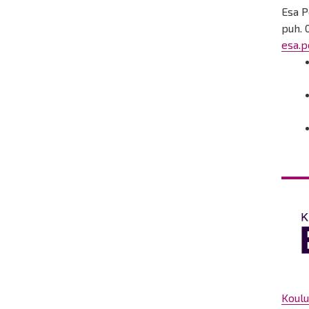
Esa P
puh. 
esa.p
Koulu