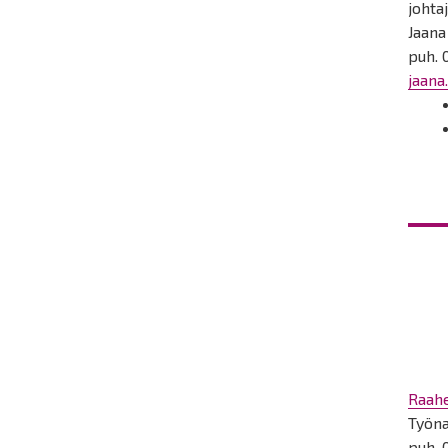
johta
Jaana
puh. 
jaana
Raahe
Työna
puh.