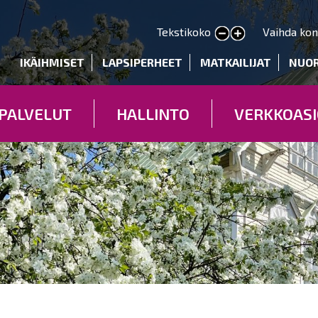
Hyppää
pääsisältöön
Tekstikoko
Vaihda kon
Pienennä tekstin kokoa
Suurenna tekstin kokoa
deryhmät
IKÄIHMISET
LAPSIPERHEET
MATKAILIJAT
NUO
PALVELUT
HALLINTO
VERKKOASI