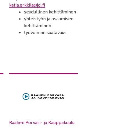
katja.erkkila@jci.fi
seudullinen kehittäminen
yhteistyön ja osaamisen
kehittäminen
työvoiman saatavuus
Raahen Porvari- ja Kauppakoulu