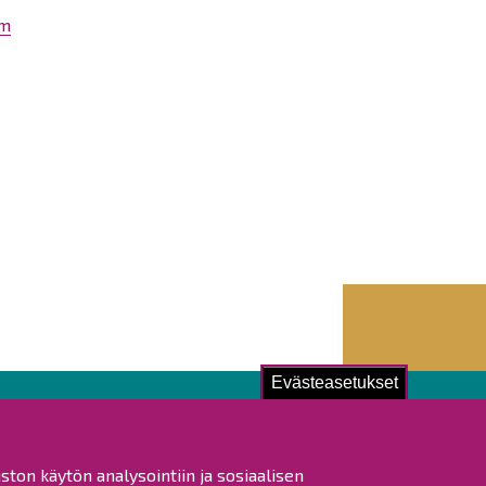
om
Evästeasetukset
ustu!
ston käytön analysointiin ja sosiaalisen