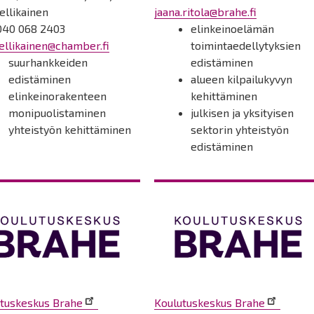
ellikainen
jaana.ritola@brahe.fi
040 068 2403
elinkeinoelämän
ellikainen@chamber.fi
toimintaedellytyksien
suurhankkeiden
edistäminen
edistäminen
alueen kilpailukyvyn
elinkeinorakenteen
kehittäminen
monipuolistaminen
julkisen ja yksityisen
yhteistyön kehittäminen
sektorin yhteistyön
edistäminen
tuskeskus Brahe
Koulutuskeskus Brahe