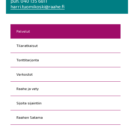
puh. 040 135 6811
harri.tuomikoski@raahe.fi
Kohderyhmät
Palvelut
Tilaratkaisut
Tonttitarjonta
Verkostot
Raahe ja vety
Sijoita sijaintiin
Raahen Satama