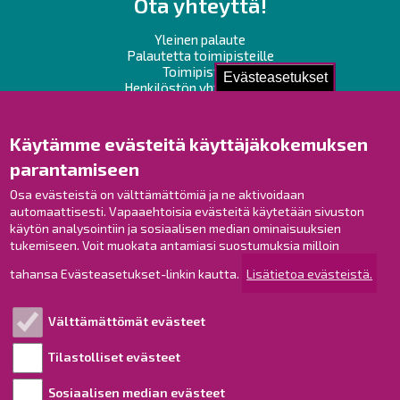
Ota yhteyttä!
Yleinen palaute
Palautetta toimipisteille
Toimipisteet
Evästeasetukset
Henkilöstön yhteystiedot
Opaskartta
Käytämme evästeitä käyttäjäkokemuksen
Raahe Facebookissa
parantamiseen
Raahe Instagramissa
Osa evästeistä on välttämättömiä ja ne aktivoidaan
Raahe LinkedInissä
automaattisesti. Vapaaehtoisia evästeitä käytetään sivuston
Raahe YouTubessa
käytön analysointiin ja sosiaalisen median ominaisuuksien
tukemiseen. Voit muokata antamiasi suostumuksia milloin
tahansa Evästeasetukset-linkin kautta.
Lisätietoa evästeistä.
Tutustu!
Välttämättömät evästeet
Esityslistat ja pöytäkirjat
Viranhaltijapäätökset
Tilastolliset evästeet
Kuulutukset
Sosiaalisen median evästeet