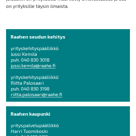
on yrityksille täysin ilmaista.
Raahen seudun kehitys
yrityskehityspäällikkö
Jussi Kemilä
puh. 040 830 3018
jussi.kemila@raahe.fi
yrityskehityspäällikkö
Riitta Palosaari
puh. 040 830 3198
riitta.palosaari@raahe.fi
Raahen kaupunki
yrityspalvelupäällikkö
Harri Tuomikoski