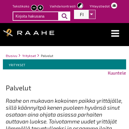
Hyppää
Tekstikoko
Vaihda kontrasti
Yhteystiedot
Pienennä
Suurenna
pääsisältöön
FI
Listaa lisätoiminno
tekstin
tekstin
kokoa
kokoa
Breadcrumbs
You
Etusivu
Yritykset
Palvelut
Breadcrumbs
are
You
YRITYKSET
here:
are
Kuuntele
here:
Palvelut
Raahe on mukavan kokoinen paikka yrittäjälle,
sillä käännyitpä kenen puoleen hyvänsä sinut
osataan aina ohjata asiassa parhaiten
auttavan luokse. Toivotamme uudet yrittäjät
lämmöllä tervetulleeksi ja osaamme iloita