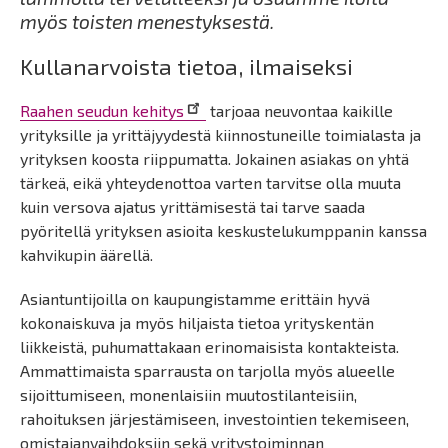
myös toisten menestyksestä.
Kullanarvoista tietoa, ilmaiseksi
Raahen seudun kehitys
tarjoaa neuvontaa kaikille
yrityksille ja yrittäjyydestä kiinnostuneille toimialasta ja
yrityksen koosta riippumatta. Jokainen asiakas on yhtä
tärkeä, eikä yhteydenottoa varten tarvitse olla muuta
kuin versova ajatus yrittämisestä tai tarve saada
pyöritellä yrityksen asioita keskustelukumppanin kanssa
kahvikupin äärellä.
Asiantuntijoilla on kaupungistamme erittäin hyvä
kokonaiskuva ja myös hiljaista tietoa yrityskentän
liikkeistä, puhumattakaan erinomaisista kontakteista.
Ammattimaista sparrausta on tarjolla myös alueelle
sijoittumiseen, monenlaisiin muutostilanteisiin,
rahoituksen järjestämiseen, investointien tekemiseen,
omistajanvaihdoksiin sekä yritystoiminnan