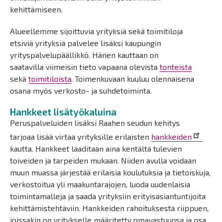
kehittämiseen.
Alueellemme sijoittuvia yrityksiä sekä toimitiloja
etsiviä yrityksiä palvelee lisäksi kaupungin
yrityspalvelupäällikkö. Hänen kauttaan on
saatavilla viimeisin tieto vapaana olevista
tonteista
sekä
toimitiloista
. Toimenkuvaan kuuluu olennaisena
osana myös verkosto- ja suhdetoiminta.
Hankkeet lisätyökaluina
Peruspalveluiden lisäksi Raahen seudun kehitys
tarjoaa lisää virtaa yrityksille erilaisten
hankkeiden
kautta. Hankkeet laaditaan aina kentältä tulevien
toiveiden ja tarpeiden mukaan. Niiden avulla voidaan
muun muassa järjestää erilaisia koulutuksia ja tietoiskuja,
verkostoitua yli maakuntarajojen, luoda uudenlaisia
toimintamalleja ja saada yrityksiin erityisasiantuntijoita
kehittämistehtäviin. Hankkeiden rahoituksesta riippuen,
joissakin on yritykselle määritetty omavastuuosa ja osa