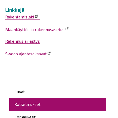
Linkkejä
Rakentamislaki
Maankäyttö- ja rakennusasetus
Rakennusjärjestys
Sweco ajantasakaavat
Päävalikko
Luvat
Katselmukset
Lomakkeet