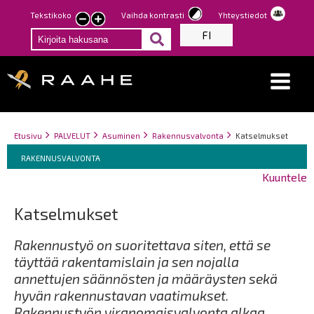
Hyppää
Tekstikoko
Vaihda kontrasti
Yhteystiedot
Pienennä
Suurenna
pääsisältöön
FI
tekstin
tekstin
kokoa
kokoa
Breadcrumbs
You
Etusivu
PALVELUT
Asuminen
Rakennusvalvonta
Katselmukset
Breadcrumbs
are
You
RAKENNUSVALVONTA
here:
are
Kuuntele
here:
Katselmukset
Rakennustyö on suoritettava siten, että se
täyttää rakentamislain ja sen nojalla
annettujen säännösten ja määräysten sekä
hyvän rakennustavan vaatimukset.
Rakennustyön viranomaisvalvonta alkaa