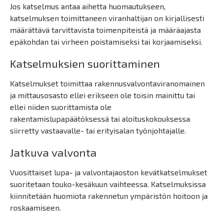
Jos katselmus antaa aihetta huomautukseen,
katselmuksen toimittaneen viranhaltijan on kirjallisesti
määrättävä tarvittavista toimenpiteistä ja määräajasta
epäkohdan tai virheen poistamiseksi tai korjaamiseksi.
Katselmuksien suorittaminen
Katselmukset toimittaa rakennusvalvontaviranomainen
ja mittausosasto ellei erikseen ole toisin mainittu tai
ellei niiden suorittamista ole
rakentamislupapäätöksessä tai aloituskokouksessa
siirretty vastaavalle- tai erityisalan työnjohtajalle.
Jatkuva valvonta
Vuosittaiset lupa- ja valvontajaoston kevätkatselmukset
suoritetaan touko-kesäkuun vaihteessa. Katselmuksissa
kiinnitetään huomiota rakennetun ympäristön hoitoon ja
roskaamiseen.