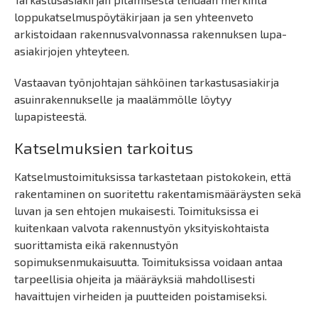
loppukatselmuspöytäkirjaan ja sen yhteenveto
arkistoidaan rakennusvalvonnassa rakennuksen lupa-
asiakirjojen yhteyteen.
Vastaavan työnjohtajan sähköinen tarkastusasiakirja
asuinrakennukselle ja maalämmölle löytyy
lupapisteestä.
Katselmuksien tarkoitus
Katselmustoimituksissa tarkastetaan pistokokein, että
rakentaminen on suoritettu rakentamismääräysten sekä
luvan ja sen ehtojen mukaisesti. Toimituksissa ei
kuitenkaan valvota rakennustyön yksityiskohtaista
suorittamista eikä rakennustyön
sopimuksenmukaisuutta. Toimituksissa voidaan antaa
tarpeellisia ohjeita ja määräyksiä mahdollisesti
havaittujen virheiden ja puutteiden poistamiseksi.