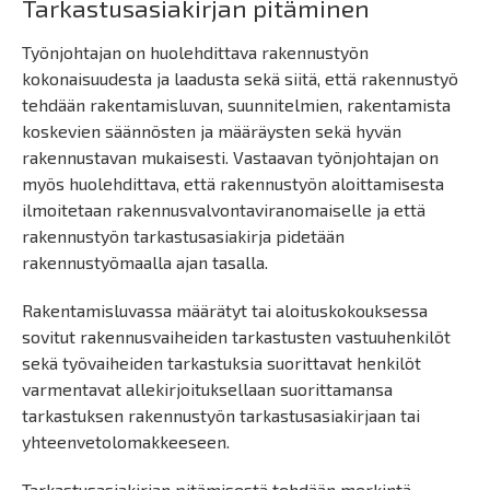
Tarkastusasiakirjan pitäminen
Työnjohtajan on huolehdittava rakennustyön
kokonaisuudesta ja laadusta sekä siitä, että rakennustyö
tehdään rakentamisluvan, suunnitelmien, rakentamista
koskevien säännösten ja määräysten sekä hyvän
rakennustavan mukaisesti. Vastaavan työnjohtajan on
myös huolehdittava, että rakennustyön aloittamisesta
ilmoitetaan rakennusvalvontaviranomaiselle ja että
rakennustyön tarkastusasiakirja pidetään
rakennustyömaalla ajan tasalla.
Rakentamisluvassa määrätyt tai aloituskokouksessa
sovitut rakennusvaiheiden tarkastusten vastuuhenkilöt
sekä työvaiheiden tarkastuksia suorittavat henkilöt
varmentavat allekirjoituksellaan suorittamansa
tarkastuksen rakennustyön tarkastusasiakirjaan tai
yhteenvetolomakkeeseen.
Tarkastusasiakirjan pitämisestä tehdään merkintä