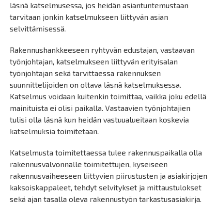
läsnä katselmusessa, jos heidän asiantuntemustaan
tarvitaan jonkin katselmukseen liittyvän asian
selvittämisessä.
Rakennushankkeeseen ryhtyvän edustajan, vastaavan
työnjohtajan, katselmukseen liittyvän erityisalan
työnjohtajan sekä tarvittaessa rakennuksen
suunnittelijoiden on oltava läsnä katselmuksessa.
Katselmus voidaan kuitenkin toimittaa, vaikka joku edellä
mainituista ei olisi paikalla. Vastaavien työnjohtajien
tulisi olla läsnä kun heidän vastuualueitaan koskevia
katselmuksia toimitetaan.
Katselmusta toimitettaessa tulee rakennuspaikalla olla
rakennusvalvonnalle toimitettujen, kyseiseen
rakennusvaiheeseen liittyvien piirustusten ja asiakirjojen
kaksoiskappaleet, tehdyt selvitykset ja mittaustulokset
sekä ajan tasalla oleva rakennustyön tarkastusasiakirja.