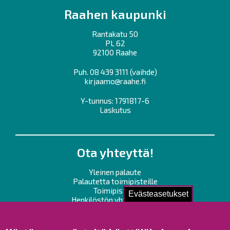
Raahen kaupunki
Rantakatu 50
PL 62
92100 Raahe
Puh.
08 439 3111
(vaihde)
kirjaamo@raahe.fi
Y-tunnus: 1791817-6
Laskutus
Ota yhteyttä!
Yleinen palaute
Palautetta toimipisteille
Toimipisteet
Evästeasetukset
Henkilöstön yhteystiedot
Opaskartta