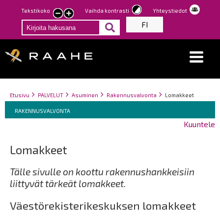
Hyppää
Tekstikoko
Vaihda kontrasti
Yhteystiedot
Pienennä
Suurenna
pääsisältöön
FI
tekstin
tekstin
kokoa
kokoa
Breadcrumbs
You
Etusivu
PALVELUT
Asuminen
Rakennusvalvonta
Lomakkeet
Breadcrumbs
are
You
RAKENNUSVALVONTA
here:
are
Kuuntele
here:
Lomakkeet
Tälle sivulle on koottu rakennushankkeisiin
liittyvät tärkeät lomakkeet.
Väestörekisterikeskuksen lomakkeet