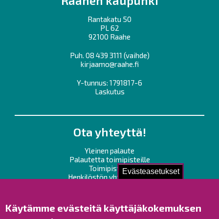
Raahen kaupunki
Rantakatu 50
PL 62
92100 Raahe
Puh.
08 439 3111
(vaihde)
kirjaamo@raahe.fi
Y-tunnus: 1791817-6
Laskutus
Ota yhteyttä!
Yleinen palaute
Palautetta toimipisteille
Toimipisteet
Evästeasetukset
Henkilöstön yhteystiedot
Opaskartta
Käytämme evästeitä käyttäjäkokemuksen
Raahe Facebookissa