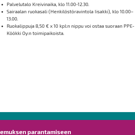
Palvelutalo Kreivinaika, klo 11.00-12.30.
Sairaalan ruokasali (Henkilöstöravintola Iisakki), klo 10.00–
13.00.
Ruokalippuja 8,50 € x 10 kpl:n nippu voi ostaa suoraan PPE-
Köökki Oy:n toimipaikoista.
Ota yhteyttä!
Tut
kemuksen parantamiseen