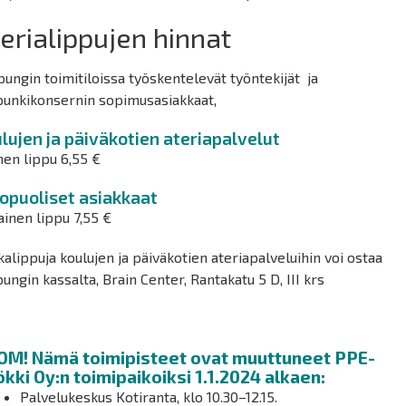
erialippujen hinnat
ungin toimitiloissa työskentelevät työntekijät ja
punkikonsernin sopimusasiakkaat,
lujen ja päiväkotien ateriapalvelut
nen lippu 6,55 €
opuoliset asiakkaat
ainen lippu 7,55 €
alippuja koulujen ja päiväkotien ateriapalveluihin voi ostaa
ungin kassalta, Brain Center, Rantakatu 5 D, III krs
OM! Nämä toimipisteet ovat muuttuneet PPE-
kki Oy:n toimipaikoiksi 1.1.2024 alkaen:
Palvelukeskus Kotiranta, klo 10.30–12.15.