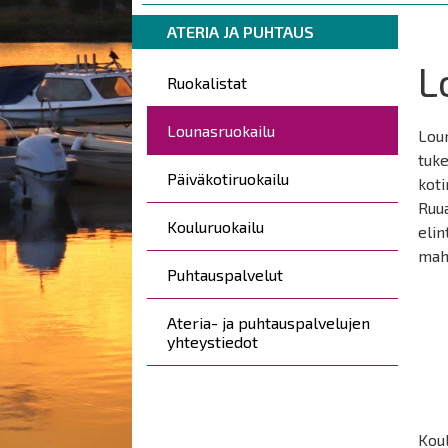
are
Breadcrumbs
You
here:
ATERIA JA PUHTAUS
are
L
Päävalikko
here:
Ruokalistat
Lounasruokailu
Loun
tuke
Päiväkotiruokailu
koti
Ruu
Kouluruokailu
elin
mahd
Puhtauspalvelut
Ateria- ja puhtauspalvelujen
yhteystiedot
Koul