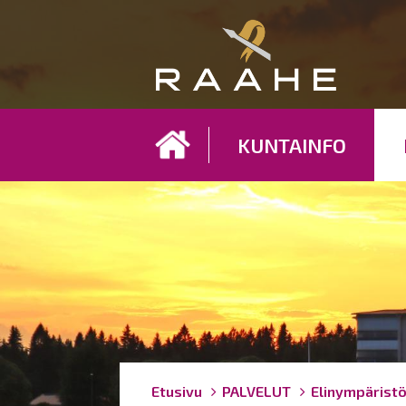
Koh
KUNTAINFO
Breadcrumbs
You
Etusivu
PALVELUT
Elinympärist