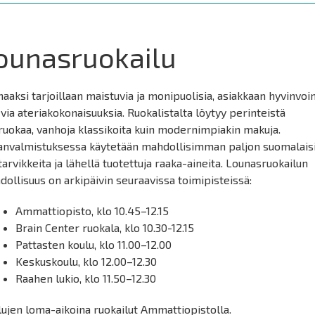
ounasruokailu
aaksi tarjoillaan maistuvia ja monipuolisia, asiakkaan hyvinvoin
via ateriakokonaisuuksia. Ruokalistalta löytyy perinteistä
ruokaa, vanhoja klassikoita kuin modernimpiakin makuja.
anvalmistuksessa käytetään mahdollisimman paljon suomalais
tarvikkeita ja lähellä tuotettuja raaka-aineita. Lounasruokailun
ollisuus on arkipäivin seuraavissa toimipisteissä:
Ammattiopisto, klo 10.45–12.15
Brain Center ruokala, klo 10.30-12.15
Pattasten koulu, klo 11.00–12.00
Keskuskoulu, klo 12.00–12.30
Raahen lukio, klo 11.50–12.30
ujen loma-aikoina ruokailut Ammattiopistolla.