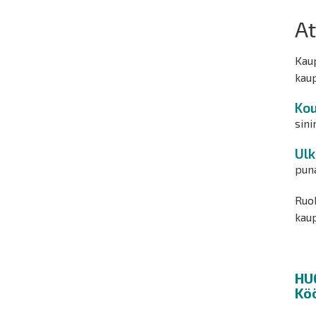
At
Kaup
kau
Kou
sini
Ulk
pun
Ruok
kaup
HU
Köö