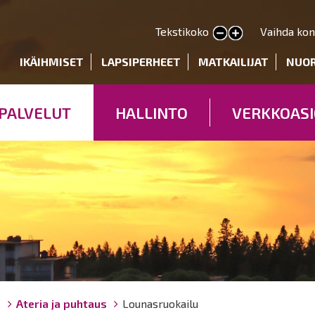
Hyppää
pääsisältöön
Tekstikoko
Vaihda kon
Pienennä tekstin kokoa
Suurenna tekstin kokoa
deryhmät
IKÄIHMISET
LAPSIPERHEET
MATKAILIJAT
NUO
PALVELUT
HALLINTO
VERKKOASI
ö
Ateria ja puhtaus
Lounasruokailu