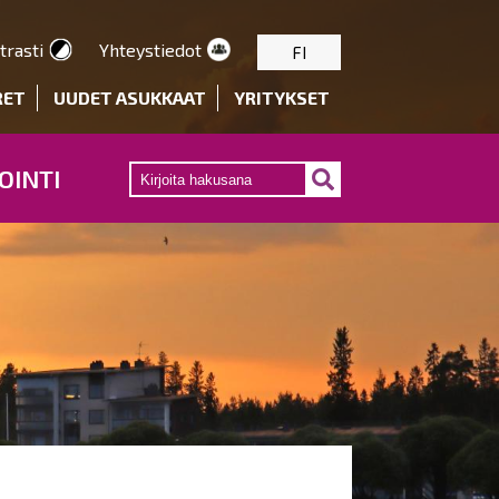
trasti
Yhteystiedot
FI
RET
UUDET ASUKKAAT
YRITYKSET
OINTI