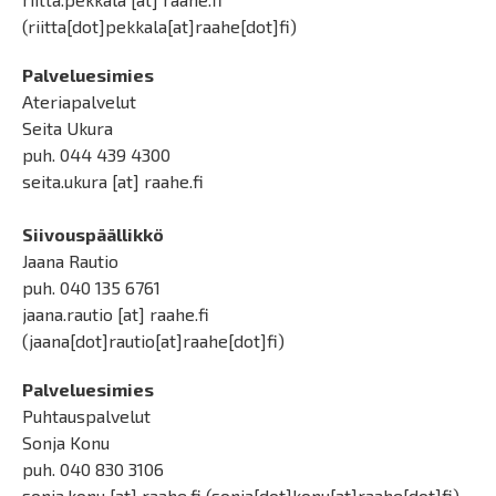
(riitta[dot]pekkala[at]raahe[dot]fi)
Palveluesimies
Ateriapalvelut
Seita Ukura
puh. 044 439 4300
seita.ukura
[at]
raahe.fi
Siivouspäällikkö
Jaana Rautio
puh. 040 135 6761
jaana.rautio
[at]
raahe.fi
(jaana[dot]rautio[at]raahe[dot]fi)
Palveluesimies
Puhtauspalvelut
Sonja Konu
puh. 040 830 3106
sonja.konu
[at]
raahe.fi
(sonja[dot]konu[at]raahe[dot]fi)