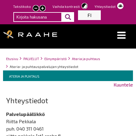
Hyppää
Tekstikoko
Vaihda kontrasti
Yhteystiedot
Pienennä
Suurenna
pääsisältöön
FI
tekstin
tekstin
kokoa
kokoa
Breadcrumbs
You
Etusivu
PALVELUT
Elinympäristö
Ateria ja puhtaus
are
Ateria- ja puhtauspalvelujen yhteystiedot
here:
Breadcrumbs
You
ATERIA JA PUHTAUS
are
Kuuntele
here:
Yhteystiedot
Palvelupäällikkö
Riitta Pekkala
puh. 040 311 0461
riitta.pekkala
[at]
raahe.fi