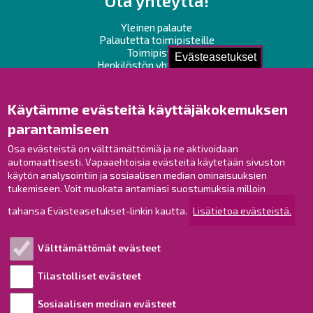
Ota yhteyttä!
Yleinen palaute
Palautetta toimipisteille
Toimipisteet
Evästeasetukset
Henkilöstön yhteystiedot
Opaskartta
Käytämme evästeitä käyttäjäkokemuksen
Raahe Facebookissa
parantamiseen
Raahe Instagramissa
Osa evästeistä on välttämättömiä ja ne aktivoidaan
Raahe LinkedInissä
automaattisesti. Vapaaehtoisia evästeitä käytetään sivuston
Raahe YouTubessa
käytön analysointiin ja sosiaalisen median ominaisuuksien
tukemiseen. Voit muokata antamiasi suostumuksia milloin
tahansa Evästeasetukset-linkin kautta.
Lisätietoa evästeistä.
Tutustu!
Välttämättömät evästeet
Esityslistat ja pöytäkirjat
Viranhaltijapäätökset
Tilastolliset evästeet
Kuulutukset
Sosiaalisen median evästeet