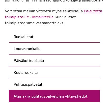
Voit ottaa meihin yhteyttä myös sähköisellä
Palautetta
toimipisteille -lomakkeella
, kun valitset
toimipisteemme vastaanottajaksi.
Päävalikko
Ruokalistat
Lounasruokailu
Päiväkotiruokailu
Kouluruokailu
Puhtauspalvelut
Ateria- ja puhtauspalvelujen yhteystiedot