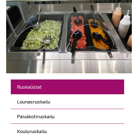
Päävalikko
Ruokalistat
Lounasruokailu
Päiväkotiruokailu
Kouluruokailu