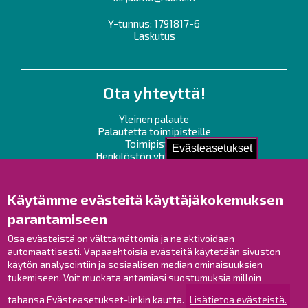
Y-tunnus: 1791817-6
Laskutus
Ota yhteyttä!
Yleinen palaute
Palautetta toimipisteille
Toimipisteet
Evästeasetukset
Henkilöstön yhteystiedot
Opaskartta
Käytämme evästeitä käyttäjäkokemuksen
Raahe Facebookissa
parantamiseen
Raahe Instagramissa
Raahe LinkedInissä
Osa evästeistä on välttämättömiä ja ne aktivoidaan
automaattisesti. Vapaaehtoisia evästeitä käytetään sivuston
Raahe YouTubessa
käytön analysointiin ja sosiaalisen median ominaisuuksien
tukemiseen. Voit muokata antamiasi suostumuksia milloin
tahansa Evästeasetukset-linkin kautta.
Lisätietoa evästeistä.