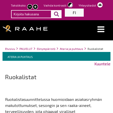
Hyppää
Tekstikoko
Vaihda kontrasti
Yhteystiedot
Pienennä
Suurenna
pääsisältöön
FI
tekstin
tekstin
kokoa
kokoa
Breadcrumbs
You
Etusivu
PALVELUT
Elinympäristö
Ateria ja puhtaus
Ruokalistat
Breadcrumbs
are
You
ATERIA JA PUHTAUS
here:
are
Kuuntele
here:
Ruokalistat
Ruokalistasuunnittelussa huomioidaan asiakasryhmän
makutottumukset, sesongin ja sen raaka-aineet,
terveellisyyden, jota ohjaavat viralliset