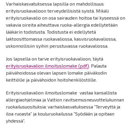
Varhaiskasvatuksessa lapsilla on mahdollisuus
erityisruokavalioon terveydellisistä syistä. Mikäli
erityisruokavalio on osa sairauden hoitoa tai kyseessä on
vakavia oireita aiheuttava ruoka-allergia edellytetään
lääkärin todistusta. Todistusta ei edellytetä
laktoosittomassa ruokavaliossa, kasvisruokavaliossa,
uskonnollisiin syihin perustuvassa ruokavaliossa.
Jos lapsella on tarve erityisruokavalioon, täytä
erityisruokavalion ilmoituslomake (pdf)
. Palauta
päivähoidossa olevan lapsen lomake päiväkodin
keittiölle ja päivähoidon hoitohenkilöstölle.
Erityisruokavalion ilmoituslomake vastaa kansallista
allergiaohjelmaa ja Valtion ravitsemusneuvottelukunnan
ruokailusuosituksia: varhaiskasvatuksessa ”Terveyttä ja
iloa ruoasta” ja kouluruokailussa ”Syödään ja opitaan
yhdessä”.