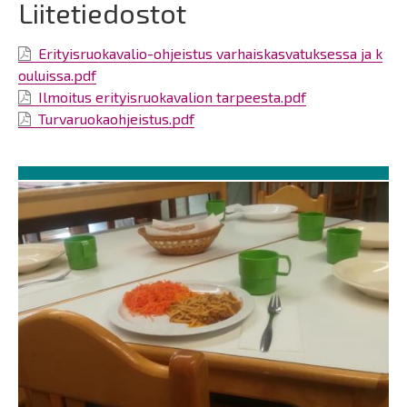
Liitetiedostot
Erityisruokavalio-ohjeistus varhaiskasvatuksessa ja k
ouluissa.pdf
Ilmoitus erityisruokavalion tarpeesta.pdf
Turvaruokaohjeistus.pdf