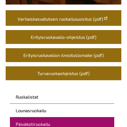
Varhaiskasvatuksen ruokailusuositus (pdf)
Erityisruokavalio-ohjeistus (pdf)
Erityisruokavalion ilmoituslomake (pdf)
Turvaruokaohjeistus (pdf)
Päävalikko
Ruokalistat
Lounasruokailu
Päiväkotiruokailu