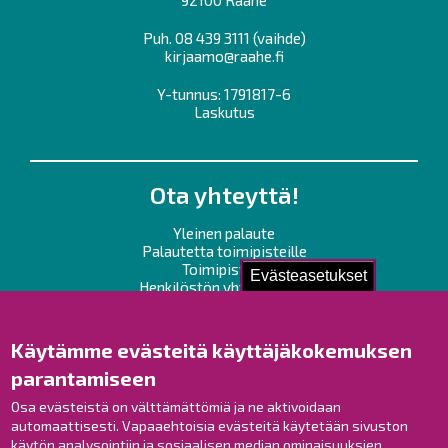
Puh.
08 439 3111
(vaihde)
kirjaamo@raahe.fi
Y-tunnus: 1791817-6
Laskutus
Ota yhteyttä!
Yleinen palaute
Palautetta toimipisteille
Toimipisteet
Evästeasetukset
Henkilöstön yhteystiedot
Opaskartta
Käytämme evästeitä käyttäjäkokemuksen
Raahe Facebookissa
parantamiseen
Raahe Instagramissa
Raahe LinkedInissä
Osa evästeistä on välttämättömiä ja ne aktivoidaan
automaattisesti. Vapaaehtoisia evästeitä käytetään sivuston
Raahe YouTubessa
käytön analysointiin ja sosiaalisen median ominaisuuksien