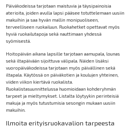
Päiväkodeissa tarjotaan maistuvia ja täysipainoisia
aterioita, joiden avulla lapsi pääsee totuttelemaan uusiin
makuihin ja saa hyvän mallin monipuoliseen,
terveelliseen ruokailuun. Ruokahetket opettavat myös
hyviä ruokailutapoja sekä nauttimaan yhdessä
syömisestä.
Hoitopäivän aikana lapsille tarjotaan aamupala, lounas
sekä iltapäivään sijoittuva välipala. Näiden lisäksi
vuoropäiväkodeissa tarjotaan myös päivällinen sekä
iltapala. Käytössä on päiväkotien ja koulujen yhteinen,
viiden viikon kiertävä ruokalista.
Ruokalistasuunnittelussa huomioidaan kohderyhmän
tarpeet ja mieltymykset. Listalta löytyykin perinteisiä
makuja ja myös tutustumisia sesongin mukaan uusiin
makuihin.
Ilmoita erityisruokavalion tarpeesta