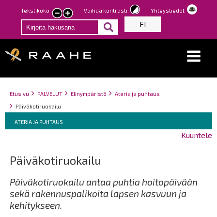
Hyppää
Tekstikoko
Vaihda kontrasti
Yhteystiedot
Pienennä
Suurenna
pääsisältöön
FI
tekstin
tekstin
kokoa
kokoa
Breadcrumbs
You
Etusivu
PALVELUT
Elinympäristö
Ateria ja puhtaus
are
Päiväkotiruokailu
here:
Breadcrumbs
You
ATERIA JA PUHTAUS
are
Kuuntele
here:
Päiväkotiruokailu
Päiväkotiruokailu antaa puhtia hoitopäivään
sekä rakennuspalikoita lapsen kasvuun ja
kehitykseen.