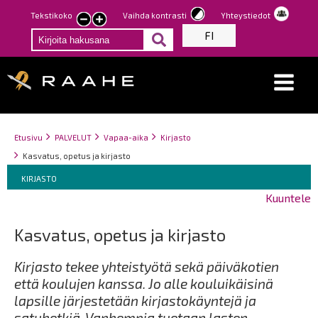
Hyppää
Tekstikoko
Vaihda kontrasti
Yhteystiedot
Pienennä
Suurenna
pääsisältöön
FI
tekstin
tekstin
kokoa
kokoa
Breadcrumbs
You
Etusivu
PALVELUT
Vapaa-aika
Kirjasto
are
Kasvatus, opetus ja kirjasto
here:
Breadcrumbs
You
KIRJASTO
are
Kuuntele
here:
Kasvatus, opetus ja kirjasto
Kirjasto tekee yhteistyötä sekä päiväkotien
että koulujen kanssa. Jo alle kouluikäisinä
lapsille järjestetään kirjastokäyntejä ja
satuhetkiä. Vanhempia tuetaan lasten