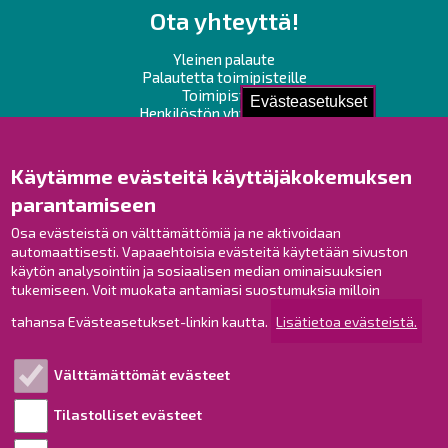
Ota yhteyttä!
Yleinen palaute
Palautetta toimipisteille
Toimipisteet
Evästeasetukset
Henkilöstön yhteystiedot
Opaskartta
Käytämme evästeitä käyttäjäkokemuksen
Raahe Facebookissa
parantamiseen
Raahe Instagramissa
Osa evästeistä on välttämättömiä ja ne aktivoidaan
Raahe LinkedInissä
automaattisesti. Vapaaehtoisia evästeitä käytetään sivuston
Raahe YouTubessa
käytön analysointiin ja sosiaalisen median ominaisuuksien
tukemiseen. Voit muokata antamiasi suostumuksia milloin
tahansa Evästeasetukset-linkin kautta.
Lisätietoa evästeistä.
Tutustu!
Välttämättömät evästeet
Esityslistat ja pöytäkirjat
Viranhaltijapäätökset
Tilastolliset evästeet
Kuulutukset