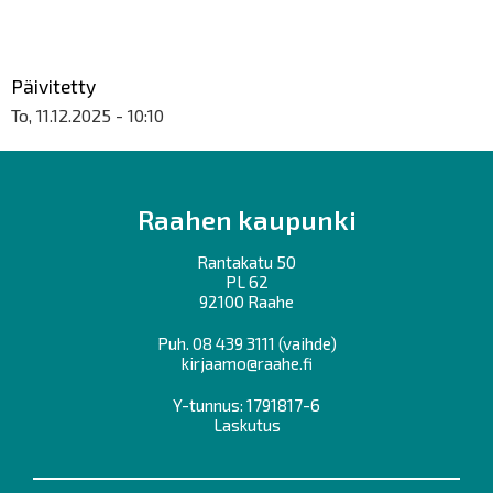
Päivitetty
To, 11.12.2025 - 10:10
Raahen kaupunki
Rantakatu 50
PL 62
92100 Raahe
Puh.
08 439 3111
(vaihde)
kirjaamo@raahe.fi
Y-tunnus: 1791817-6
Laskutus